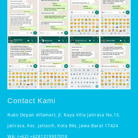
Contact Kami
Ruko Depan Alfamart, Jl. Raya Villa Jatirasa No.13,
Jatirasa, Kec. Jatiasih, Kota Bks, Jawa Barat 17424
WA:
(+62) +6281219937010