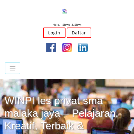
Halo, Siswa & Siswi
Login
Daftar
WINPI les privat sma
malaka jaya – Pelajaran,
Kreatif, Terbaik &