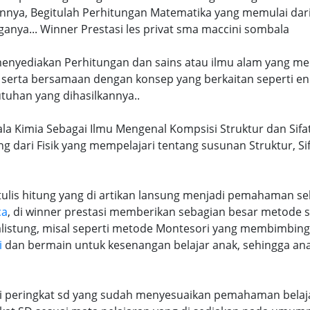
nya, Begitulah Perhitungan Matematika yang memulai dari
ya... Winner Prestasi les privat sma maccini sombala
 menyediakan Perhitungan dan sains atau ilmu alam yang me
 serta bersamaan dengan konsep yang berkaitan seperti en
tuhan yang dihasilkannya..
la Kimia Sebagai Ilmu Mengenal Kompsisi Struktur dan Sifat
ng dari Fisik yang mempelajari tentang susunan Struktur, S
lis hitung yang di artikan lansung menjadi pemahaman seb
ca
, di winner prestasi memberikan sebagian besar metode 
alistung, misal seperti metode Montesori yang membimbi
i
dan bermain untuk kesenangan belajar anak, sehingga an
ri peringkat sd yang sudah menyesuaikan pemahaman belaja