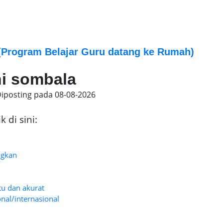
Program Belajar Guru datang ke Rumah)
ni sombala
iposting pada
08-08-2026
 di sini:
ngkan
tu dan akurat
nal/internasional