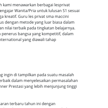
 kami menawarkan berbagai lesprivat
ngajar Wanita/Pria untuk lulusan S1 sesuai
a kreatif. Guru les privat sma maccini
kus dengan metode yang luar biasa dalam
ilai terbaik pada tingkatan belajarnya.
 penerus bangsa yang kompetitif, dalam
ernational yang diawali tahap
g ingin di tampilkan pada suatu masalah
 terbaik dalam menyelesaikan permasalahan
ner Prestasi yang lebih menjunjung tinggi
ajaran terbaru tahun ini dengan