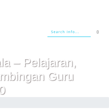
la – Pelajaran,
Bimbingan Guru
0