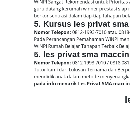
WINPI Sangat Rekomendasi untuk Prioritas
guru datang kerumah winner prestasi siap
berkonsentrasi dalam tiap-tiap tahapan bela
5. Kursus les privat sma
Nomor Telepon:
0812-1993-7010 atau 0818
Pada Perancangan Pemahaman WINPI menera
WINPI Rumah Belajar Tahapan Terbaik Belaj
5. les privat sma macci
Nomor Telepon:
0812 1993 7010 / 0818 081
Tutor kami dari Lulusan Ternama dan Berp
mendidik anak dalam metode menyenangk
pada info menarik Les Privat SMA macci
l