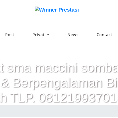
Post
Privat
News
Contact
at sma maccini somba
ik & Berpengalaman 
h TLP. 08121993701