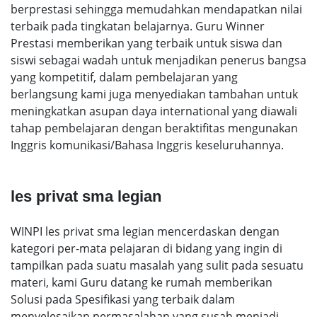
berprestasi sehingga memudahkan mendapatkan nilai
terbaik pada tingkatan belajarnya. Guru Winner
Prestasi memberikan yang terbaik untuk siswa dan
siswi sebagai wadah untuk menjadikan penerus bangsa
yang kompetitif, dalam pembelajaran yang
berlangsung kami juga menyediakan tambahan untuk
meningkatkan asupan daya international yang diawali
tahap pembelajaran dengan beraktifitas mengunakan
Inggris komunikasi/Bahasa Inggris keseluruhannya.
les privat sma legian
WINPI les privat sma legian mencerdaskan dengan
kategori per-mata pelajaran di bidang yang ingin di
tampilkan pada suatu masalah yang sulit pada sesuatu
materi, kami Guru datang ke rumah memberikan
Solusi pada Spesifikasi yang terbaik dalam
menyelesaikan permasalahan yang susah menjadi