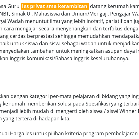
jasa Guru
les privat sma kerambitan
datang kerumah kami 
SNBT, Simak UI, Mahasiswa dan Umum/Mengaji. Pengajar Wan
ai Wadah menuntut ilmu yang lebih inofatif, pariatif dan ju
gan cara mengajar secara menyenangkan dan terfokus denga
g cerdas berprestasi sehingga memudahkan mendapatkan n
aik untuk siswa dan siswi sebagai wadah untuk menjadikan
menyediakan tambahan untuk meningkatkan asupan daya int
an Inggris komunikasi/Bahasa Inggris keseluruhannya.
kan dengan kategori per-mata pelajaran di bidang yang ing
ng ke rumah memberikan Solusi pada Spesifikasi yang terb
njadi lebih mudah di mengerti oleh siswa / siswi Winner Pr
n yang tertera di hadapan kita.
sesuai Harga les untuk pilihan kriteria program pembelaja