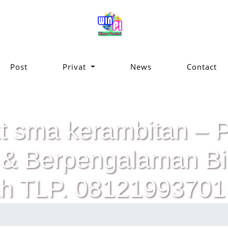
Post
Privat
News
Contact
at sma kerambitan – P
ik & Berpengalaman 
h TLP. 08121993701