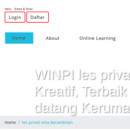
Halo, Siswa & Siswi
Login
Daftar
(current)
Home
About
Online Learning
WINPI les priv
Kreatif, Terba
datang Keruma
Home
les privat sma kerambitan