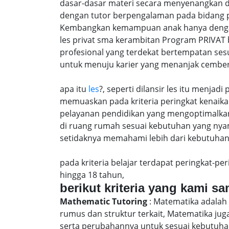
dasar-dasar materi secara menyenangkan d
dengan tutor berpengalaman pada bidang p
Kembangkan kemampuan anak hanya dengan m
les privat sma kerambitan Program PRIVAT 
profesional yang terdekat bertempatan ses
untuk menuju karier yang menanjak cember
apa itu
les
?, seperti dilansir les itu menja
memuaskan pada kriteria peringkat kenaika 
pelayanan pendidikan yang mengoptimalkan 
di ruang rumah sesuai kebutuhan yang nya
setidaknya memahami lebih dari kebutuhan u
pada kriteria belajar terdapat peringkat-p
hingga 18 tahun,
berikut kriteria yang kami s
Mathematic Tutoring
: Matematika adalah 
rumus dan struktur terkait, Matematika j
serta perubahannya untuk sesuai kebutuhan