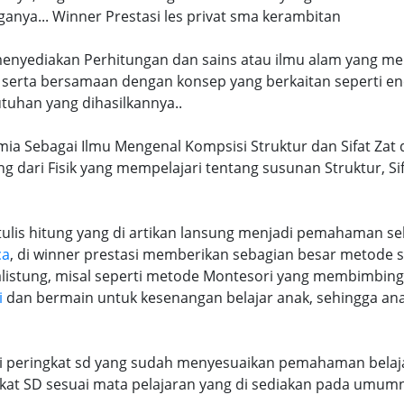
ya... Winner Prestasi les privat sma kerambitan
 menyediakan Perhitungan dan sains atau ilmu alam yang me
 serta bersamaan dengan konsep yang berkaitan seperti en
tuhan yang dihasilkannya..
mia Sebagai Ilmu Mengenal Kompsisi Struktur dan Sifat Zat 
ng dari Fisik yang mempelajari tentang susunan Struktur, S
lis hitung yang di artikan lansung menjadi pemahaman seb
ca
, di winner prestasi memberikan sebagian besar metode 
alistung, misal seperti metode Montesori yang membimbi
i
dan bermain untuk kesenangan belajar anak, sehingga an
ri peringkat sd yang sudah menyesuaikan pemahaman belaja
at SD sesuai mata pelajaran yang di sediakan pada umum