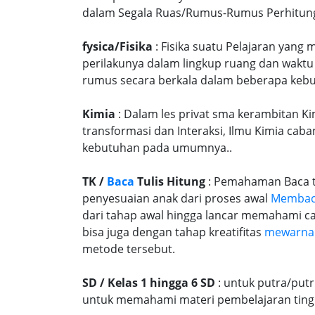
dalam Segala Ruas/Rumus-Rumus Perhitungan
fysica/Fisika
: Fisika suatu Pelajaran yang
perilakunya dalam lingkup ruang dan waktu
rumus secara berkala dalam beberapa kebu
Kimia
: Dalam les privat sma kerambitan Ki
transformasi dan Interaksi, Ilmu Kimia caba
kebutuhan pada umumnya..
TK /
Baca
Tulis Hitung
: Pemahaman Baca tu
penyesuaian anak dari proses awal
Memba
dari tahap awal hingga lancar memahami c
bisa juga dengan tahap kreatifitas
mewarna
metode tersebut.
SD / Kelas 1 hingga 6 SD
: untuk putra/put
untuk memahami materi pembelajaran tingk