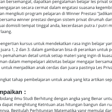
an bersemangat, dapatkan pengalaman belajar les privat
engajaran secara cermat dalam engatasi suasana kegembi
engikuti program pelajaran di Winner Prestasi "Jadikan 
bersama winner prestasi dengan sistem privat dirumah da
uai domisili tempat tinggal anda, kecerdasan putra / putr
laang.
di pengertian kursus untuk mendekatkan rasa ingin belajar y
juara 1, 2 dan 3. dalam gambaran bisa di perankan untuk p
pemahaman detail untuk setiap materi yang ingin di kuasai
man dalam mempelajari aktivitas belajar mengajar bersam
ntuk menjadikan anak cerdas dan juara pastinya Les Privat
eringkat tahap pembelajaran untuk anak yang kita artikan s
ampaikan :
bidang ilmu Studi Berhitung dengan angka yang Benar untu
uga dapat menghitung Ketntuan atas hitungan bangun dan 
nya, Begitulah Perhitungan Matematika yang memulai dari