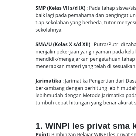
SMP (Kelas VII s/d IX)
: Pada tahap siswa/si
baik lagi pada pemahama dan pengingat unt
tiap sekolahan yang berbeda, tutor menyes
sekolahnya.
SMA/U (Kelas X s/d XII)
: Putra/Putri di ta
menjalin pekerjaan yang nyaman pada kelu
mendidik/mengajarkan pengetahuan tahap S
menerapkan materi yang telah di sesuaikan
Jarimatika
: Jarimatika Pengertian dari Da
berkambang dengan berhitung lebih mudah 
lebihmudah dengan Metode Jarimatika pad
tumbuh cepat hitungan yang benar akurat 
1. WINPI les privat sma
Point:
Bimbingan Belajar WINPI les privat 