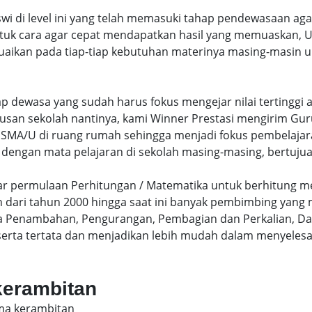
swi di level ini yang telah memasuki tahap pendewasaan ag
uk cara agar cepat mendapatkan hasil yang memuaskan, Un
uaikan pada tiap-tiap kebutuhan materinya masing-masin un
hap dewasa yang sudah harus fokus mengejar nilai terting
lusan sekolah nantinya, kami Winner Prestasi mengirim G
MA/U di ruang rumah sehingga menjadi fokus pembelajara
 dengan mata pelajaran di sekolah masing-masing, bertujua
sar permulaan Perhitungan / Matematika untuk berhitung me
dari tahun 2000 hingga saat ini banyak pembimbing yang
a Penambahan, Pengurangan, Pembagian dan Perkalian, Da
serta tertata dan menjadikan lebih mudah dalam menyelesa
 kerambitan
sma kerambitan