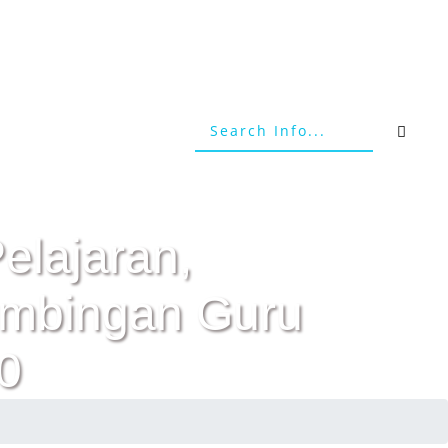
elajaran,
Bimbingan Guru
0