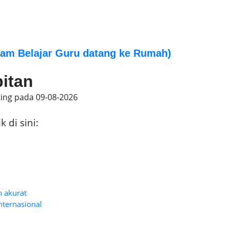
am Belajar Guru datang ke Rumah)
bitan
ting pada
09-08-2026
 di sini:
n akurat
nternasional