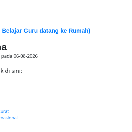
 Belajar Guru datang ke Rumah)
na
g pada
06-08-2026
 di sini:
kurat
rnasional