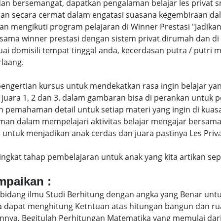
dan bersemangat, dapatkan pengalaman belajar les privat
an secara cermat dalam engatasi suasana kegembiraan dal
engikuti program pelajaran di Winner Prestasi "Jadikan 
sama winner prestasi dengan sistem privat dirumah dan d
uai domisili tempat tinggal anda, kecerdasan putra / putr
laang.
di pengertian kursus untuk mendekatkan rasa ingin belajar y
juara 1, 2 dan 3. dalam gambaran bisa di perankan untuk p
pemahaman detail untuk setiap materi yang ingin di kuasai
man dalam mempelajari aktivitas belajar mengajar bersam
ntuk menjadikan anak cerdas dan juara pastinya Les Privat
eringkat tahap pembelajaran untuk anak yang kita artikan s
ampaikan :
bidang ilmu Studi Berhitung dengan angka yang Benar untu
uga dapat menghitung Ketntuan atas hitungan bangun dan 
nya, Begitulah Perhitungan Matematika yang memulai dari