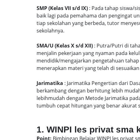
SMP (Kelas VII s/d IX)
: Pada tahap siswa/si
baik lagi pada pemahama dan pengingat unt
tiap sekolahan yang berbeda, tutor menyes
sekolahnya.
SMA/U (Kelas X s/d XII)
: Putra/Putri di ta
menjalin pekerjaan yang nyaman pada kelu
mendidik/mengajarkan pengetahuan tahap S
menerapkan materi yang telah di sesuaikan
Jarimatika
: Jarimatika Pengertian dari Da
berkambang dengan berhitung lebih mudah 
lebihmudah dengan Metode Jarimatika pad
tumbuh cepat hitungan yang benar akurat 
1. WINPI les privat sma
Point:
Bimbingan Belajar WINPI les privat 