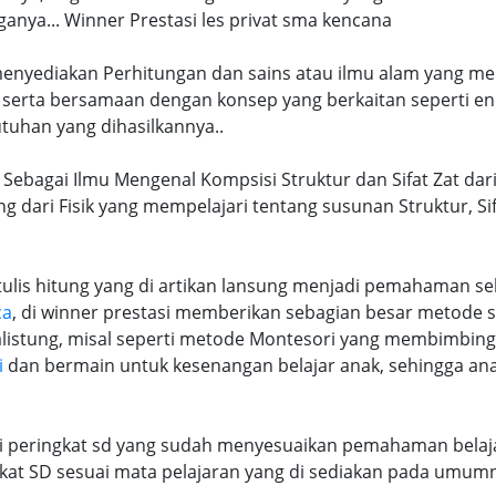
ya... Winner Prestasi les privat sma kencana
 menyediakan Perhitungan dan sains atau ilmu alam yang me
 serta bersamaan dengan konsep yang berkaitan seperti en
tuhan yang dihasilkannya..
 Sebagai Ilmu Mengenal Kompsisi Struktur dan Sifat Zat dar
ng dari Fisik yang mempelajari tentang susunan Struktur, S
lis hitung yang di artikan lansung menjadi pemahaman seb
ca
, di winner prestasi memberikan sebagian besar metode 
alistung, misal seperti metode Montesori yang membimbi
i
dan bermain untuk kesenangan belajar anak, sehingga an
ri peringkat sd yang sudah menyesuaikan pemahaman belaja
at SD sesuai mata pelajaran yang di sediakan pada umum