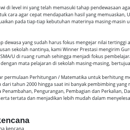
swi di level ini yang telah memasuki tahap pendewasaan ag
uk cara agar cepat mendapatkan hasil yang memuaskan, Un
uaikan pada tiap-tiap kebutuhan materinya masing-masin un
hap dewasa yang sudah harus fokus mengejar nilai terting
lusan sekolah nantinya, kami Winner Prestasi mengirim G
MA/U di ruang rumah sehingga menjadi fokus pembelajara
 dengan mata pelajaran di sekolah masing-masing, bertujua
sar permulaan Perhitungan / Matematika untuk berhitung me
dari tahun 2000 hingga saat ini banyak pembimbing yang
a Penambahan, Pengurangan, Pembagian dan Perkalian, Da
serta tertata dan menjadikan lebih mudah dalam menyelesa
 kencana
sma kencana