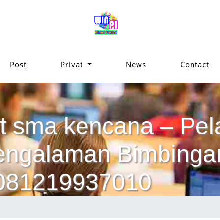
Post
Privat
News
Contact
t sma kencana – Pelaj
pengalaman Bimbinga
 081219937010