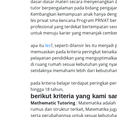
dasar-dasar materi secara menyenangkan 
tutor berpengalaman pada bidang pengajar
Kembangkan kemampuan anak hanya dengan m
les privat sma kencana Program PRIVAT ber
profesional yang terdekat bertempatan ses
untuk menuju karier yang menanjak cember
apa itu
les
?, seperti dilansir les itu menja
memuaskan pada kriteria peringkat kenaika 
pelayanan pendidikan yang mengoptimalkan 
di ruang rumah sesuai kebutuhan yang nya
setidaknya memahami lebih dari kebutuhan u
pada kriteria belajar terdapat peringkat-p
hingga 18 tahun,
berikut kriteria yang kami s
Mathematic Tutoring
: Matematika adalah 
rumus dan struktur terkait, Matematika j
serta perubahannya untuk sesuai kebutuhan