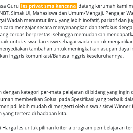
jasa Guru
les privat sma kencana
datang kerumah kami men
SNBT, Simak UI, Mahasiswa dan Umum/Mengaji. Pengajar Wan
ai Wadah menuntut ilmu yang lebih inofatif, pariatif dan ju
gan cara mengajar secara menyenangkan dan terfokus denga
g cerdas berprestasi sehingga memudahkan mendapatkan n
aik untuk siswa dan siswi sebagai wadah untuk menjadikan
menyediakan tambahan untuk meningkatkan asupan daya int
an Inggris komunikasi/Bahasa Inggris keseluruhannya.
dengan kategori per-mata pelajaran di bidang yang ingin d
 rumah memberikan Solusi pada Spesifikasi yang terbaik d
njadi lebih mudah di mengerti oleh siswa / siswi Winner Pr
n yang tertera di hadapan kita.
uai Harga les untuk pilihan kriteria program pembelajaran