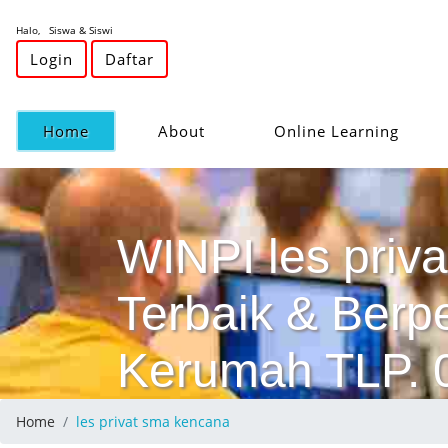
Halo, Siswa & Siswi
Login
Daftar
(current)
Home
About
Online Learning
WINPI les priva
Terbaik & Ber
Kerumah TLP.
Home
les privat sma kencana