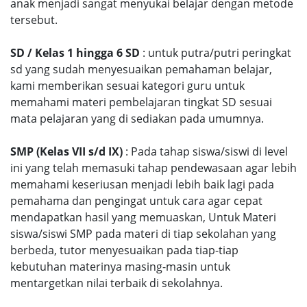
anak menjadi sangat menyukai belajar dengan metode
tersebut.
SD / Kelas 1 hingga 6 SD
: untuk putra/putri peringkat
sd yang sudah menyesuaikan pemahaman belajar,
kami memberikan sesuai kategori guru untuk
memahami materi pembelajaran tingkat SD sesuai
mata pelajaran yang di sediakan pada umumnya.
SMP (Kelas VII s/d IX)
: Pada tahap siswa/siswi di level
ini yang telah memasuki tahap pendewasaan agar lebih
memahami keseriusan menjadi lebih baik lagi pada
pemahama dan pengingat untuk cara agar cepat
mendapatkan hasil yang memuaskan, Untuk Materi
siswa/siswi SMP pada materi di tiap sekolahan yang
berbeda, tutor menyesuaikan pada tiap-tiap
kebutuhan materinya masing-masin untuk
mentargetkan nilai terbaik di sekolahnya.