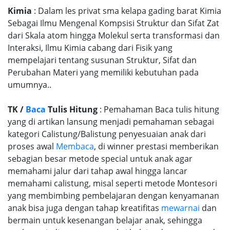
Kimia
: Dalam les privat sma kelapa gading barat Kimia
Sebagai Ilmu Mengenal Kompsisi Struktur dan Sifat Zat
dari Skala atom hingga Molekul serta transformasi dan
Interaksi, Ilmu Kimia cabang dari Fisik yang
mempelajari tentang susunan Struktur, Sifat dan
Perubahan Materi yang memiliki kebutuhan pada
umumnya..
TK /
Baca
Tulis Hitung
: Pemahaman Baca tulis hitung
yang di artikan lansung menjadi pemahaman sebagai
kategori Calistung/Balistung penyesuaian anak dari
proses awal
Membaca
, di winner prestasi memberikan
sebagian besar metode special untuk anak agar
memahami jalur dari tahap awal hingga lancar
memahami calistung, misal seperti metode Montesori
yang membimbing pembelajaran dengan kenyamanan
anak bisa juga dengan tahap kreatifitas
mewarnai
dan
bermain untuk kesenangan belajar anak, sehingga