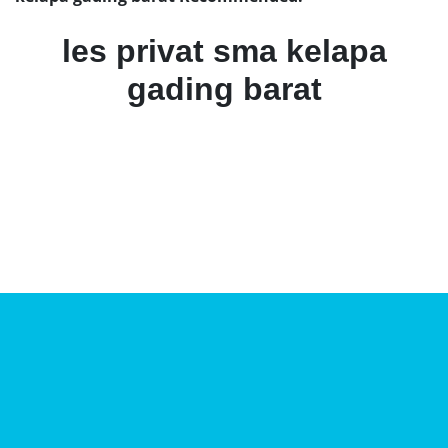
les privat sma kelapa
gading barat