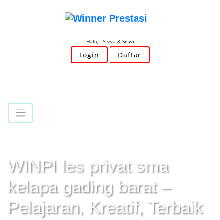
Halo, Siswa & Siswi
Login
Daftar
WINPI les privat sma
kelapa gading barat –
Pelajaran, Kreatif, Terbaik