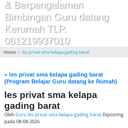
& Berpengalaman
Bimbingan Guru datang
Kerumah TLP.
081219937010
Home
les privat sma kelapa gading barat
»
les privat sma kelapa gading barat
(Program Belajar Guru datang ke Rumah)
les privat sma kelapa
gading barat
Oleh
Guru les privat sma kelapa gading barat
Diposting
pada
08-08-2026