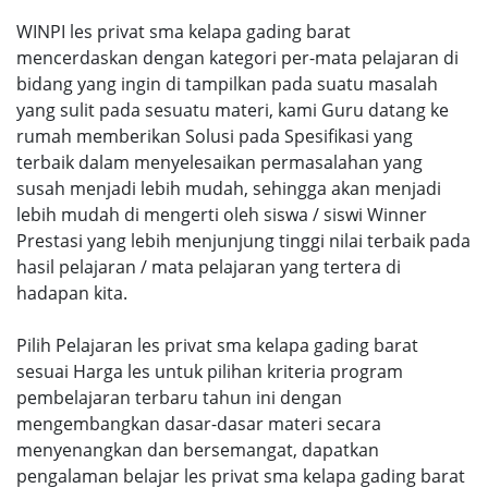
WINPI les privat sma kelapa gading barat
mencerdaskan dengan kategori per-mata pelajaran di
bidang yang ingin di tampilkan pada suatu masalah
yang sulit pada sesuatu materi, kami Guru datang ke
rumah memberikan Solusi pada Spesifikasi yang
terbaik dalam menyelesaikan permasalahan yang
susah menjadi lebih mudah, sehingga akan menjadi
lebih mudah di mengerti oleh siswa / siswi Winner
Prestasi yang lebih menjunjung tinggi nilai terbaik pada
hasil pelajaran / mata pelajaran yang tertera di
hadapan kita.
Pilih Pelajaran les privat sma kelapa gading barat
sesuai Harga les untuk pilihan kriteria program
pembelajaran terbaru tahun ini dengan
mengembangkan dasar-dasar materi secara
menyenangkan dan bersemangat, dapatkan
pengalaman belajar les privat sma kelapa gading barat