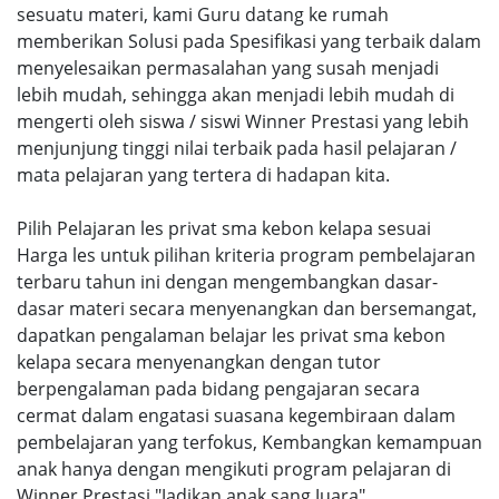
sesuatu materi, kami Guru datang ke rumah
memberikan Solusi pada Spesifikasi yang terbaik dalam
menyelesaikan permasalahan yang susah menjadi
lebih mudah, sehingga akan menjadi lebih mudah di
mengerti oleh siswa / siswi Winner Prestasi yang lebih
menjunjung tinggi nilai terbaik pada hasil pelajaran /
mata pelajaran yang tertera di hadapan kita.
Pilih Pelajaran les privat sma kebon kelapa sesuai
Harga les untuk pilihan kriteria program pembelajaran
terbaru tahun ini dengan mengembangkan dasar-
dasar materi secara menyenangkan dan bersemangat,
dapatkan pengalaman belajar les privat sma kebon
kelapa secara menyenangkan dengan tutor
berpengalaman pada bidang pengajaran secara
cermat dalam engatasi suasana kegembiraan dalam
pembelajaran yang terfokus, Kembangkan kemampuan
anak hanya dengan mengikuti program pelajaran di
Winner Prestasi "Jadikan anak sang Juara".