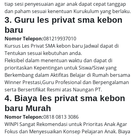
tiap sesi penyesuaian agar anak dapat cepat tanggap
dan paham sesuai kenentuan Kurukulum yang berlaku.
3. Guru les privat sma kebon
baru
Nomor Telepon:
081219937010
Kursus Les Privat SMA kebon baru Jadwal dapat di
Tentukan sesuai kebutuhan anda.
Fleksibel dalam menentuan waktu dan dapat di
prioritaskan Kepentingan untuk Siswa/Siswi yang
Berkembang dalam Aktifitas Belajar di Rumah bersama
Winner Prestasi,Guru Profesional dan Berpengalaman
serta Bersertifikat Resmi atas Naungan PT.
4. Biaya les privat sma kebon
baru Murah
Nomor Telepon:
0818 0813 3086
WINPI Sangat Rekomendasi untuk Prioritas Anak Agar
Fokus dan Menyesuaikan Konsep Pelajaran Anak. Biaya