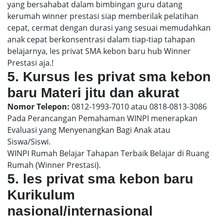
yang bersahabat dalam bimbingan guru datang
kerumah winner prestasi siap memberilak pelatihan
cepat, cermat dengan durasi yang sesuai memudahkan
anak cepat berkonsentrasi dalam tiap-tiap tahapan
belajarnya, les privat SMA kebon baru hub Winner
Prestasi aja.!
5. Kursus les privat sma kebon
baru Materi jitu dan akurat
Nomor Telepon:
0812-1993-7010 atau 0818-0813-3086
Pada Perancangan Pemahaman WINPI menerapkan
Evaluasi yang Menyenangkan Bagi Anak atau
Siswa/Siswi.
WINPI Rumah Belajar Tahapan Terbaik Belajar di Ruang
Rumah (Winner Prestasi).
5. les privat sma kebon baru
Kurikulum
nasional/internasional