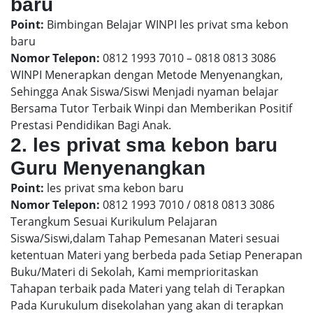
baru
Point:
Bimbingan Belajar WINPI les privat sma kebon
baru
Nomor Telepon:
0812 1993 7010 – 0818 0813 3086
WINPI Menerapkan dengan Metode Menyenangkan,
Sehingga Anak Siswa/Siswi Menjadi nyaman belajar
Bersama Tutor Terbaik Winpi dan Memberikan Positif
Prestasi Pendidikan Bagi Anak.
2. les privat sma kebon baru
Guru Menyenangkan
Point:
les privat sma kebon baru
Nomor Telepon:
0812 1993 7010 / 0818 0813 3086
Terangkum Sesuai Kurikulum Pelajaran
Siswa/Siswi,dalam Tahap Pemesanan Materi sesuai
ketentuan Materi yang berbeda pada Setiap Penerapan
Buku/Materi di Sekolah, Kami memprioritaskan
Tahapan terbaik pada Materi yang telah di Terapkan
Pada Kurukulum disekolahan yang akan di terapkan