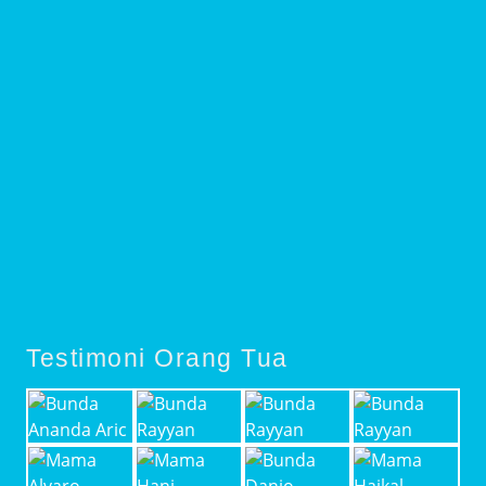
Testimoni Orang Tua