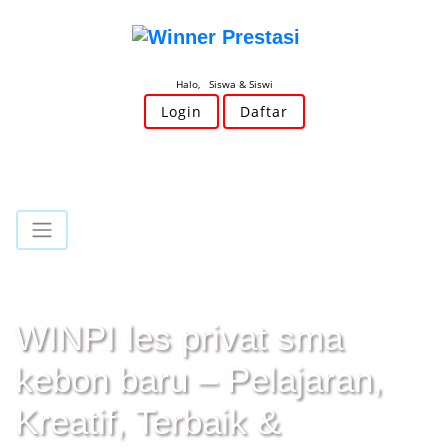
Halo, Siswa & Siswi
Login
Daftar
WINPI les privat sma
kebon baru – Pelajaran,
Kreatif, Terbaik &