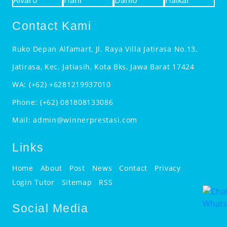
Contact Kami
Ruko Depan Alfamart, Jl. Raya Villa Jatirasa No.13,
Jatirasa, Kec. Jatiasih, Kota Bks, Jawa Barat 17424
WA:
(+62) +6281219937010
Phone:
(+62) 081808133086
Mail:
admin@winnerprestasi.com
Links
Home
About
Post
News
Contact
Privacy
Login Tutor
Sitemap
RSS
Social Media