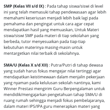
SMP (Kelas VII s/d IX)
: Pada tahap siswa/siswi di level
ini yang telah memasuki tahap pendewasaan agar lebih
memahami keseriusan menjadi lebih baik lagi pada
pemahama dan pengingat untuk cara agar cepat
mendapatkan hasil yang memuaskan, Untuk Materi
siswa/siswi SMP pada materi di tiap sekolahan yang
berbeda, tutor menyesuaikan pada tiap-tiap
kebutuhan materinya masing-masin untuk
mentargetkan nilai terbaik di sekolahnya.
SMA/U (Kelas X s/d XII)
: Putra/Putri di tahap dewasa
yang sudah harus fokus mengejar nilai tertinggi agar
mendapatkan keistimewaan dalam menjalin pekerjaan
yang nyaman pada kelulusan sekolah nantinya, kami
Winner Prestasi mengirim Guru Berpengalaman untuk
mendidik/mengajarkan pengetahuan tahap SMA/U di
ruang rumah sehingga menjadi fokus pembelajaranya,
dalam materi IPS/IPA guru menerapkan materi yang