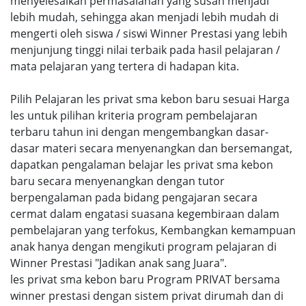
menyelesaikan permasalahan yang susah menjadi
lebih mudah, sehingga akan menjadi lebih mudah di
mengerti oleh siswa / siswi Winner Prestasi yang lebih
menjunjung tinggi nilai terbaik pada hasil pelajaran /
mata pelajaran yang tertera di hadapan kita.
Pilih Pelajaran les privat sma kebon baru sesuai Harga
les untuk pilihan kriteria program pembelajaran
terbaru tahun ini dengan mengembangkan dasar-
dasar materi secara menyenangkan dan bersemangat,
dapatkan pengalaman belajar les privat sma kebon
baru secara menyenangkan dengan tutor
berpengalaman pada bidang pengajaran secara
cermat dalam engatasi suasana kegembiraan dalam
pembelajaran yang terfokus, Kembangkan kemampuan
anak hanya dengan mengikuti program pelajaran di
Winner Prestasi "Jadikan anak sang Juara".
les privat sma kebon baru Program PRIVAT bersama
winner prestasi dengan sistem privat dirumah dan di