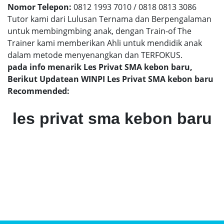
Nomor Telepon:
0812 1993 7010 / 0818 0813 3086
Tutor kami dari Lulusan Ternama dan Berpengalaman
untuk membingmbing anak, dengan Train-of The
Trainer kami memberikan Ahli untuk mendidik anak
dalam metode menyenangkan dan TERFOKUS.
pada info menarik Les Privat SMA kebon baru,
Berikut Updatean WINPI Les Privat SMA kebon baru
Recommended:
les privat sma kebon baru