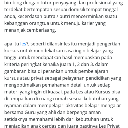
bimbing dengan tutor penyayang dan profesional yang
terdekat bertempatan sesuai domisili tempat tinggal
anda, kecerdasan putra / putri mencerminkan suatu
kebanggan orangtua untuk menuju karier yang
menanjak cemberlaang.
apa itu
les
?, seperti dilansir les itu menjadi pengertian
kursus untuk mendekatkan rasa ingin belajar yang
tinggi untuk mendapatkan hasil memuaskan pada
kriteria peringkat kenaika juara 1, 2 dan 3. dalam
gambaran bisa di perankan untuk pembelajaran
kursus atau privat sebagai pelayanan pendidikan yang
mengoptimalkan pemahaman detail untuk setiap
materi yang ingin di kuasai, pada Les atau Kursus bisa
di tempatkan di ruang rumah sesuai kebutuhan yang
nyaman dalam mempelajari aktivitas belajar mengajar
bersama Guru yang ahli dan berpengalaman
setidaknya memahami lebih dari kebutuhan untuk
menjadikan anak cerdas dan juara pastinya Les Privat