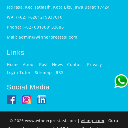
Jatirasa, Kec. Jatiasih, Kota Bks, Jawa Barat 17424
WA:
(+62) +6281219937010
Phone:
(+62) 081808133086
Mail:
admin@winnerprestasi.com
Links
Home
About
Post
News
Contact
Privacy
Login Tutor
Sitemap
RSS
Social Media
© 2026 www.winnerprestasi.com |
winnpi.com
- Guru