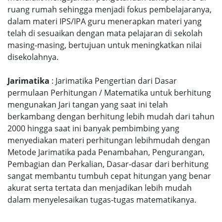
ruang rumah sehingga menjadi fokus pembelajaranya,
dalam materi IPS/IPA guru menerapkan materi yang
telah di sesuaikan dengan mata pelajaran di sekolah
masing-masing, bertujuan untuk meningkatkan nilai
disekolahnya.
Jarimatika
: Jarimatika Pengertian dari Dasar
permulaan Perhitungan / Matematika untuk berhitung
mengunakan Jari tangan yang saat ini telah
berkambang dengan berhitung lebih mudah dari tahun
2000 hingga saat ini banyak pembimbing yang
menyediakan materi perhitungan lebihmudah dengan
Metode Jarimatika pada Penambahan, Pengurangan,
Pembagian dan Perkalian, Dasar-dasar dari berhitung
sangat membantu tumbuh cepat hitungan yang benar
akurat serta tertata dan menjadikan lebih mudah
dalam menyelesaikan tugas-tugas matematikanya.