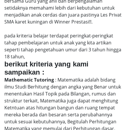
bersama Guru yang ahli dan berpengalaman
setidaknya memahami lebih dari kebutuhan untuk
menjadikan anak cerdas dan juara pastinya Les Privat
SMA karet kuningan di Winner Prestasi!!.
pada kriteria belajar terdapat peringkat-peringkat
tahap pembelajaran untuk anak yang kita artikan
seperti tahap pengetahuan umur dari 3 tahun hingga
18 tahun,
berikut kriteria yang kami
sampaikan :
Mathematic Tutoring
: Matematika adalah bidang
ilmu Studi Berhitung dengan angka yang Benar untuk
menentukan Hasil Topik pada Bilangan, rumus dan
struktur terkait, Matematika juga dapat menghitung
Ketntuan atas hitungan bangun dan ruang tempat
mereka berada dan besaran serta perubahannya
untuk sesuai kebutuhannya, Begitulah Perhitungan
Matematika yang memulai dari Perhitungan dasar,