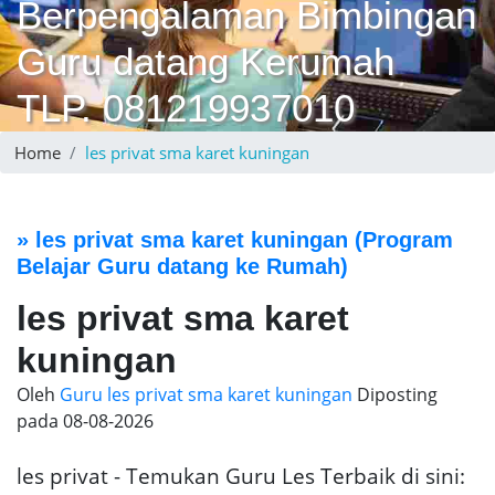
Berpengalaman Bimbingan
Guru datang Kerumah
TLP. 081219937010
Home
les privat sma karet kuningan
»
les privat sma karet kuningan
(Program
Belajar Guru datang ke Rumah)
les privat sma karet
kuningan
Oleh
Guru les privat sma karet kuningan
Diposting
pada
08-08-2026
les privat - Temukan Guru Les Terbaik di sini: