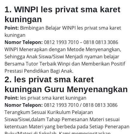
1. WINPI les privat sma karet
kuningan
Point:
Bimbingan Belajar WINPI les privat sma karet
kuningan
Nomor Telepon:
0812 1993 7010 – 0818 0813 3086
WINPI Menerapkan dengan Metode Menyenangkan,
Sehingga Anak Siswa/Siswi Menjadi nyaman belajar
Bersama Tutor Terbaik Winpi dan Memberikan Positif
Prestasi Pendidikan Bagi Anak.
2. les privat sma karet
kuningan Guru Menyenangkan
Point:
les privat sma karet kuningan
Nomor Telepon:
0812 1993 7010 / 0818 0813 3086
Terangkum Sesuai Kurikulum Pelajaran
Siswa/Siswi,dalam Tahap Pemesanan Materi sesuai
ketentuan Materi yang berbeda pada Setiap Penerapan
Buku/Materi di Sekolah, Kami memprioritaskan