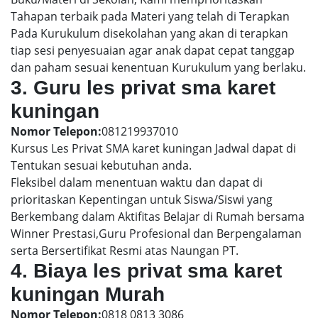
Tahapan terbaik pada Materi yang telah di Terapkan
Pada Kurukulum disekolahan yang akan di terapkan
tiap sesi penyesuaian agar anak dapat cepat tanggap
dan paham sesuai kenentuan Kurukulum yang berlaku.
3. Guru les privat sma karet
kuningan
Nomor Telepon:
081219937010
Kursus Les Privat SMA karet kuningan Jadwal dapat di
Tentukan sesuai kebutuhan anda.
Fleksibel dalam menentuan waktu dan dapat di
prioritaskan Kepentingan untuk Siswa/Siswi yang
Berkembang dalam Aktifitas Belajar di Rumah bersama
Winner Prestasi,Guru Profesional dan Berpengalaman
serta Bersertifikat Resmi atas Naungan PT.
4. Biaya les privat sma karet
kuningan Murah
Nomor Telepon:
0818 0813 3086