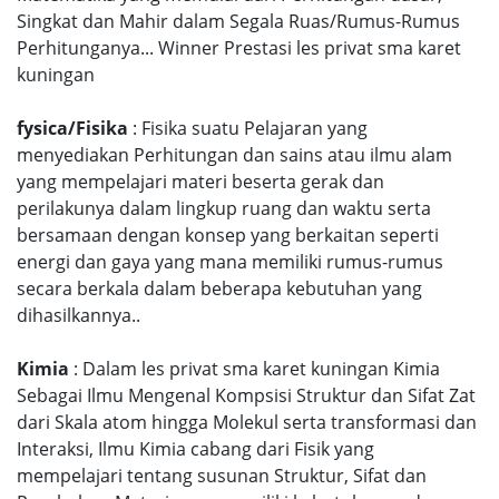
Singkat dan Mahir dalam Segala Ruas/Rumus-Rumus
Perhitunganya... Winner Prestasi les privat sma karet
kuningan
fysica/Fisika
: Fisika suatu Pelajaran yang
menyediakan Perhitungan dan sains atau ilmu alam
yang mempelajari materi beserta gerak dan
perilakunya dalam lingkup ruang dan waktu serta
bersamaan dengan konsep yang berkaitan seperti
energi dan gaya yang mana memiliki rumus-rumus
secara berkala dalam beberapa kebutuhan yang
dihasilkannya..
Kimia
: Dalam les privat sma karet kuningan Kimia
Sebagai Ilmu Mengenal Kompsisi Struktur dan Sifat Zat
dari Skala atom hingga Molekul serta transformasi dan
Interaksi, Ilmu Kimia cabang dari Fisik yang
mempelajari tentang susunan Struktur, Sifat dan