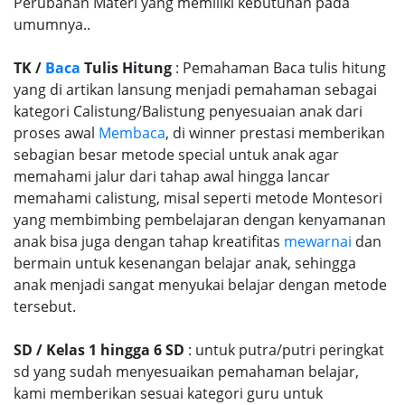
Perubahan Materi yang memiliki kebutuhan pada
umumnya..
TK /
Baca
Tulis Hitung
: Pemahaman Baca tulis hitung
yang di artikan lansung menjadi pemahaman sebagai
kategori Calistung/Balistung penyesuaian anak dari
proses awal
Membaca
, di winner prestasi memberikan
sebagian besar metode special untuk anak agar
memahami jalur dari tahap awal hingga lancar
memahami calistung, misal seperti metode Montesori
yang membimbing pembelajaran dengan kenyamanan
anak bisa juga dengan tahap kreatifitas
mewarnai
dan
bermain untuk kesenangan belajar anak, sehingga
anak menjadi sangat menyukai belajar dengan metode
tersebut.
SD / Kelas 1 hingga 6 SD
: untuk putra/putri peringkat
sd yang sudah menyesuaikan pemahaman belajar,
kami memberikan sesuai kategori guru untuk