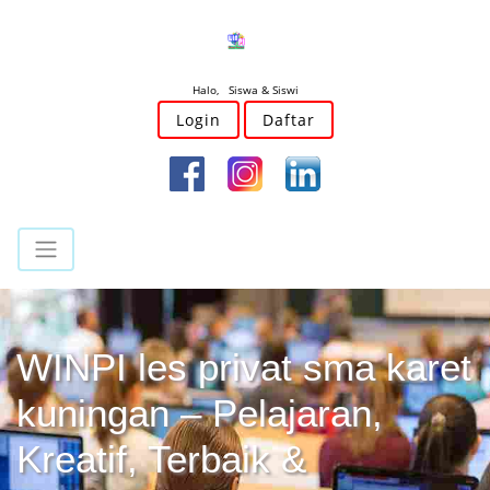
Halo, Siswa & Siswi
Login
Daftar
WINPI les privat sma karet
kuningan – Pelajaran,
Kreatif, Terbaik &