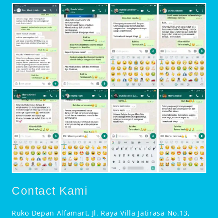
Contact Kami
Ruko Depan Alfamart, Jl. Raya Villa Jatirasa No.13,