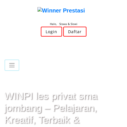
Halo, Siswa & Siswi
Login
Daftar
WINPI les privat sma
jombang – Pelajaran,
Kreatif, Terbaik &