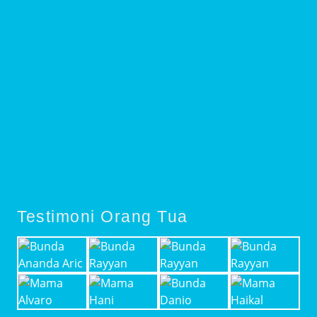
Testimoni Orang Tua