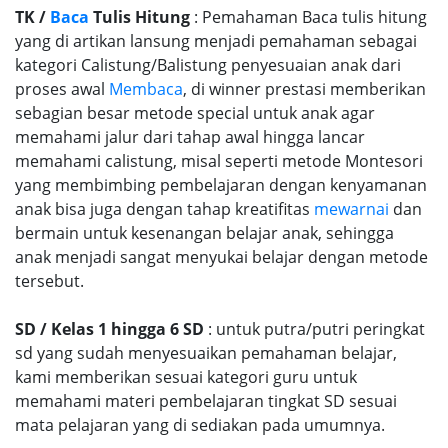
TK /
Baca
Tulis Hitung
: Pemahaman Baca tulis hitung
yang di artikan lansung menjadi pemahaman sebagai
kategori Calistung/Balistung penyesuaian anak dari
proses awal
Membaca
, di winner prestasi memberikan
sebagian besar metode special untuk anak agar
memahami jalur dari tahap awal hingga lancar
memahami calistung, misal seperti metode Montesori
yang membimbing pembelajaran dengan kenyamanan
anak bisa juga dengan tahap kreatifitas
mewarnai
dan
bermain untuk kesenangan belajar anak, sehingga
anak menjadi sangat menyukai belajar dengan metode
tersebut.
SD / Kelas 1 hingga 6 SD
: untuk putra/putri peringkat
sd yang sudah menyesuaikan pemahaman belajar,
kami memberikan sesuai kategori guru untuk
memahami materi pembelajaran tingkat SD sesuai
mata pelajaran yang di sediakan pada umumnya.