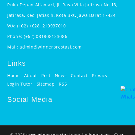
Ruko Depan Alfamart, Jl. Raya Villa Jatirasa No.13,
Jatirasa, Kec. Jatiasih, Kota Bks, Jawa Barat 17424
WA:
(+62) +6281219937010
Phone:
(+62) 081808133086
Mail:
admin@winnerprestasi.com
Links
Home
About
Post
News
Contact
Privacy
Login Tutor
Sitemap
RSS
Social Media
© 2026 www.winnerprestasi.com |
winnpi.com
- Guru