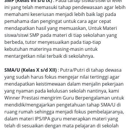
SMP (Kelas VII s/d IX)
: Pada tahap siswa/siswi di level
ini yang telah memasuki tahap pendewasaan agar lebih
memahami keseriusan menjadi lebih baik lagi pada
pemahama dan pengingat untuk cara agar cepat
mendapatkan hasil yang memuaskan, Untuk Materi
siswa/siswi SMP pada materi di tiap sekolahan yang
berbeda, tutor menyesuaikan pada tiap-tiap
kebutuhan materinya masing-masin untuk
mentargetkan nilai terbaik di sekolahnya.
SMA/U (Kelas X s/d XII)
: Putra/Putri di tahap dewasa
yang sudah harus fokus mengejar nilai tertinggi agar
mendapatkan keistimewaan dalam menjalin pekerjaan
yang nyaman pada kelulusan sekolah nantinya, kami
Winner Prestasi mengirim Guru Berpengalaman untuk
mendidik/mengajarkan pengetahuan tahap SMA/U di
ruang rumah sehingga menjadi fokus pembelajaranya,
dalam materi IPS/IPA guru menerapkan materi yang
telah di sesuaikan dengan mata pelajaran di sekolah