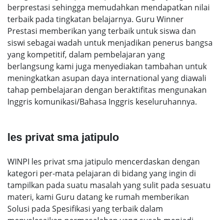
berprestasi sehingga memudahkan mendapatkan nilai
terbaik pada tingkatan belajarnya. Guru Winner
Prestasi memberikan yang terbaik untuk siswa dan
siswi sebagai wadah untuk menjadikan penerus bangsa
yang kompetitif, dalam pembelajaran yang
berlangsung kami juga menyediakan tambahan untuk
meningkatkan asupan daya international yang diawali
tahap pembelajaran dengan beraktifitas mengunakan
Inggris komunikasi/Bahasa Inggris keseluruhannya.
les privat sma jatipulo
WINPI les privat sma jatipulo mencerdaskan dengan
kategori per-mata pelajaran di bidang yang ingin di
tampilkan pada suatu masalah yang sulit pada sesuatu
materi, kami Guru datang ke rumah memberikan
Solusi pada Spesifikasi yang terbaik dalam