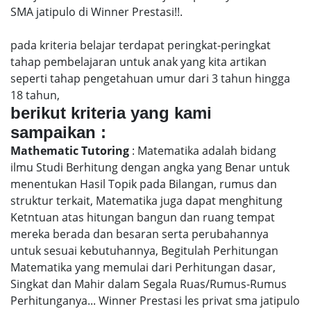
SMA jatipulo di Winner Prestasi!!.
pada kriteria belajar terdapat peringkat-peringkat
tahap pembelajaran untuk anak yang kita artikan
seperti tahap pengetahuan umur dari 3 tahun hingga
18 tahun,
berikut kriteria yang kami
sampaikan :
Mathematic Tutoring
: Matematika adalah bidang
ilmu Studi Berhitung dengan angka yang Benar untuk
menentukan Hasil Topik pada Bilangan, rumus dan
struktur terkait, Matematika juga dapat menghitung
Ketntuan atas hitungan bangun dan ruang tempat
mereka berada dan besaran serta perubahannya
untuk sesuai kebutuhannya, Begitulah Perhitungan
Matematika yang memulai dari Perhitungan dasar,
Singkat dan Mahir dalam Segala Ruas/Rumus-Rumus
Perhitunganya... Winner Prestasi les privat sma jatipulo