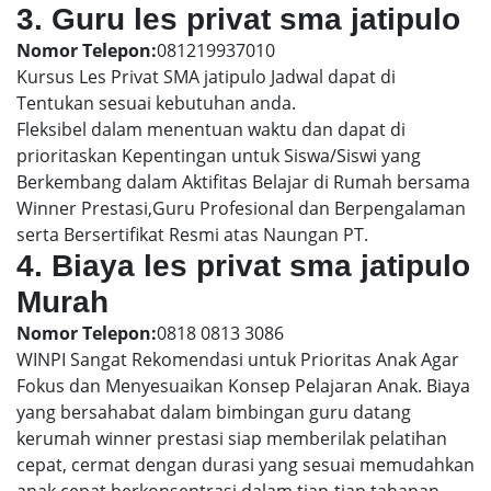
3. Guru les privat sma jatipulo
Nomor Telepon:
081219937010
Kursus Les Privat SMA jatipulo Jadwal dapat di
Tentukan sesuai kebutuhan anda.
Fleksibel dalam menentuan waktu dan dapat di
prioritaskan Kepentingan untuk Siswa/Siswi yang
Berkembang dalam Aktifitas Belajar di Rumah bersama
Winner Prestasi,Guru Profesional dan Berpengalaman
serta Bersertifikat Resmi atas Naungan PT.
4. Biaya les privat sma jatipulo
Murah
Nomor Telepon:
0818 0813 3086
WINPI Sangat Rekomendasi untuk Prioritas Anak Agar
Fokus dan Menyesuaikan Konsep Pelajaran Anak. Biaya
yang bersahabat dalam bimbingan guru datang
kerumah winner prestasi siap memberilak pelatihan
cepat, cermat dengan durasi yang sesuai memudahkan
anak cepat berkonsentrasi dalam tiap-tiap tahapan