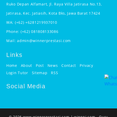
Ruko Depan Alfamart, Jl. Raya Villa Jatirasa No.13,
Jatirasa, Kec. Jatiasih, Kota Bks, Jawa Barat 17424
WA:
(+62) +6281219937010
Phone:
(+62) 081808133086
Mail:
admin@winnerprestasi.com
Links
Home
About
Post
News
Contact
Privacy
Login Tutor
Sitemap
RSS
Social Media
© 2026 www.winnerprestasi.com |
winnpi.com
- Guru