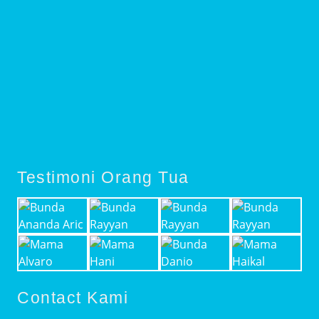
Testimoni Orang Tua
Contact Kami