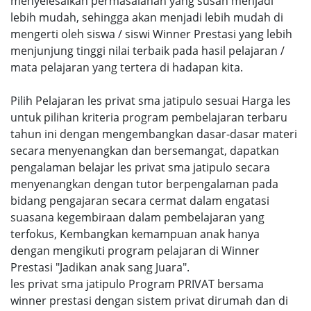
menyelesaikan permasalahan yang susah menjadi
lebih mudah, sehingga akan menjadi lebih mudah di
mengerti oleh siswa / siswi Winner Prestasi yang lebih
menjunjung tinggi nilai terbaik pada hasil pelajaran /
mata pelajaran yang tertera di hadapan kita.
Pilih Pelajaran les privat sma jatipulo sesuai Harga les
untuk pilihan kriteria program pembelajaran terbaru
tahun ini dengan mengembangkan dasar-dasar materi
secara menyenangkan dan bersemangat, dapatkan
pengalaman belajar les privat sma jatipulo secara
menyenangkan dengan tutor berpengalaman pada
bidang pengajaran secara cermat dalam engatasi
suasana kegembiraan dalam pembelajaran yang
terfokus, Kembangkan kemampuan anak hanya
dengan mengikuti program pelajaran di Winner
Prestasi "Jadikan anak sang Juara".
les privat sma jatipulo Program PRIVAT bersama
winner prestasi dengan sistem privat dirumah dan di