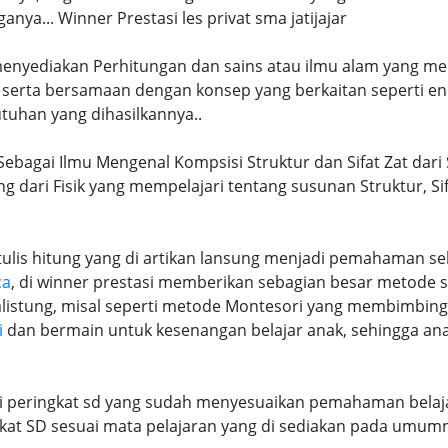
a... Winner Prestasi les privat sma jatijajar
 menyediakan Perhitungan dan sains atau ilmu alam yang me
 serta bersamaan dengan konsep yang berkaitan seperti en
tuhan yang dihasilkannya..
a Sebagai Ilmu Mengenal Kompsisi Struktur dan Sifat Zat dar
ng dari Fisik yang mempelajari tentang susunan Struktur, S
lis hitung yang di artikan lansung menjadi pemahaman seb
ca
, di winner prestasi memberikan sebagian besar metode 
alistung, misal seperti metode Montesori yang membimbi
i
dan bermain untuk kesenangan belajar anak, sehingga an
ri peringkat sd yang sudah menyesuaikan pemahaman belaja
at SD sesuai mata pelajaran yang di sediakan pada umum