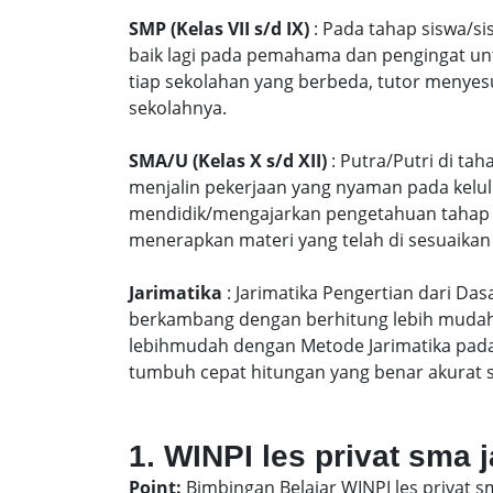
SMP (Kelas VII s/d IX)
: Pada tahap siswa/si
baik lagi pada pemahama dan pengingat unt
tiap sekolahan yang berbeda, tutor menyes
sekolahnya.
SMA/U (Kelas X s/d XII)
: Putra/Putri di ta
menjalin pekerjaan yang nyaman pada kelu
mendidik/mengajarkan pengetahuan tahap S
menerapkan materi yang telah di sesuaikan
Jarimatika
: Jarimatika Pengertian dari Da
berkambang dengan berhitung lebih mudah 
lebihmudah dengan Metode Jarimatika pad
tumbuh cepat hitungan yang benar akurat 
1. WINPI les privat sma ja
Point:
Bimbingan Belajar WINPI les privat sm