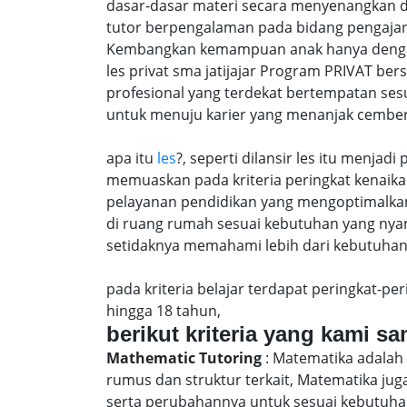
dasar-dasar materi secara menyenangkan d
tutor berpengalaman pada bidang pengajar
Kembangkan kemampuan anak hanya dengan m
les privat sma jatijajar Program PRIVAT b
profesional yang terdekat bertempatan ses
untuk menuju karier yang menanjak cember
apa itu
les
?, seperti dilansir les itu menja
memuaskan pada kriteria peringkat kenaika 
pelayanan pendidikan yang mengoptimalkan 
di ruang rumah sesuai kebutuhan yang nya
setidaknya memahami lebih dari kebutuhan un
pada kriteria belajar terdapat peringkat-p
hingga 18 tahun,
berikut kriteria yang kami s
Mathematic Tutoring
: Matematika adalah 
rumus dan struktur terkait, Matematika j
serta perubahannya untuk sesuai kebutuhan