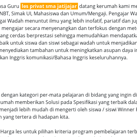
jasa Guru
les privat sma jatijajar
datang kerumah kami men
SNBT, Simak UI, Mahasiswa dan Umum/Mengaji. Pengajar Wan
i Wadah menuntut ilmu yang lebih inofatif, pariatif dan juga
ra mengajar secara menyenangkan dan terfokus dengan met
g cerdas berprestasi sehingga memudahkan mendapatkan n
aik untuk siswa dan siswi sebagai wadah untuk menjadikan
menyediakan tambahan untuk meningkatkan asupan daya int
an Inggris komunikasi/Bahasa Inggris keseluruhannya.
 dengan kategori per-mata pelajaran di bidang yang ingin d
 rumah memberikan Solusi pada Spesifikasi yang terbaik d
njadi lebih mudah di mengerti oleh siswa / siswi Winner Pr
n yang tertera di hadapan kita.
suai Harga les untuk pilihan kriteria program pembelajaran