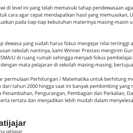
swi di level ini yang telah memasuki tahap pendewasaan ag
uk cara agar cepat mendapatkan hasil yang memuaskan, Un
uaikan pada tiap-tiap kebutuhan materinya masing-masin un
hap dewasa yang sudah harus fokus mengejar nilai terting
lusan sekolah nantinya, kami Winner Prestasi mengirim G
MA/U di ruang rumah sehingga menjadi fokus pembelajara
 dengan mata pelajaran di sekolah masing-masing, bertujua
sar permulaan Perhitungan / Matematika untuk berhitung me
dari tahun 2000 hingga saat ini banyak pembimbing yang
a Penambahan, Pengurangan, Pembagian dan Perkalian, Da
serta tertata dan menjadikan lebih mudah dalam menyelesa
tijajar
a jatijajar