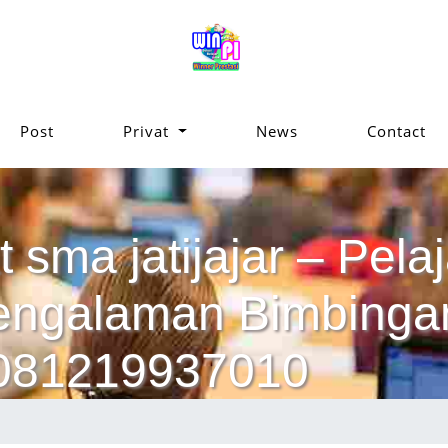
Post
Privat
News
Contact
 sma jatijajar – Pelaj
pengalaman Bimbinga
 081219937010