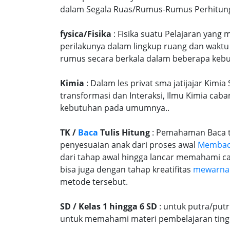
dalam Segala Ruas/Rumus-Rumus Perhitungany
fysica/Fisika
: Fisika suatu Pelajaran yang
perilakunya dalam lingkup ruang dan waktu
rumus secara berkala dalam beberapa kebu
Kimia
: Dalam les privat sma jatijajar Kimi
transformasi dan Interaksi, Ilmu Kimia caba
kebutuhan pada umumnya..
TK /
Baca
Tulis Hitung
: Pemahaman Baca tu
penyesuaian anak dari proses awal
Memba
dari tahap awal hingga lancar memahami c
bisa juga dengan tahap kreatifitas
mewarna
metode tersebut.
SD / Kelas 1 hingga 6 SD
: untuk putra/put
untuk memahami materi pembelajaran tingk