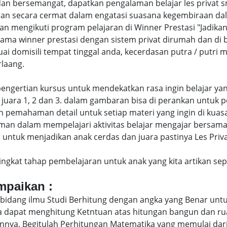
an bersemangat, dapatkan pengalaman belajar les privat s
an secara cermat dalam engatasi suasana kegembiraan dal
engikuti program pelajaran di Winner Prestasi "Jadikan 
ersama winner prestasi dengan sistem privat dirumah dan d
uai domisili tempat tinggal anda, kecerdasan putra / putr
laang.
di pengertian kursus untuk mendekatkan rasa ingin belajar y
juara 1, 2 dan 3. dalam gambaran bisa di perankan untuk p
pemahaman detail untuk setiap materi yang ingin di kuasai
man dalam mempelajari aktivitas belajar mengajar bersam
tuk menjadikan anak cerdas dan juara pastinya Les Privat S
eringkat tahap pembelajaran untuk anak yang kita artikan s
ampaikan :
bidang ilmu Studi Berhitung dengan angka yang Benar untu
uga dapat menghitung Ketntuan atas hitungan bangun dan 
nya, Begitulah Perhitungan Matematika yang memulai dari