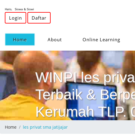
Halo, Siswa & Siswi
Login
Daftar
(current)
Home
About
Online Learning
WINPI les privat
Terbaik & Ber
Kerumah TLP.
Home
les privat sma jatijajar