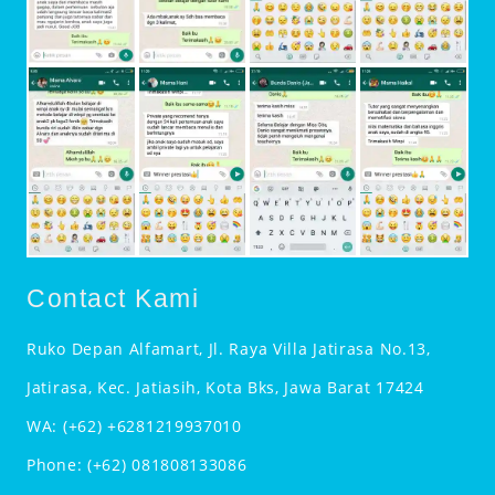
Contact Kami
Ruko Depan Alfamart, Jl. Raya Villa Jatirasa No.13,
Jatirasa, Kec. Jatiasih, Kota Bks, Jawa Barat 17424
WA:
(+62) +6281219937010
Phone:
(+62) 081808133086