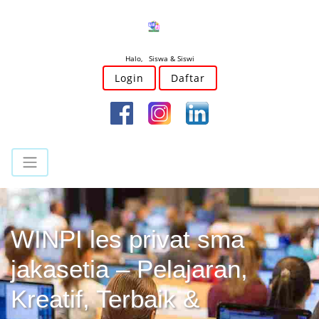
Halo, Siswa & Siswi
Login
Daftar
WINPI les privat sma
jakasetia – Pelajaran,
Kreatif, Terbaik &