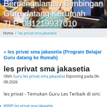
Berpengalaman Bimbingan
Guru datang Kerumah
TLP. 081219937010
Home
les privat sma jakasetia
»
les privat sma jakasetia
(Program Belajar
Guru datang ke Rumah)
les privat sma jakasetia
Oleh
Guru les privat sma jakasetia
Diposting pada
06-
08-2026
les privat - Temukan Guru Les Terbaik di sini:
WINPI les privat sma jakasetia