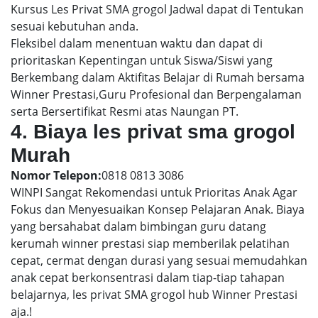
Kursus Les Privat SMA grogol Jadwal dapat di Tentukan
sesuai kebutuhan anda.
Fleksibel dalam menentuan waktu dan dapat di
prioritaskan Kepentingan untuk Siswa/Siswi yang
Berkembang dalam Aktifitas Belajar di Rumah bersama
Winner Prestasi,Guru Profesional dan Berpengalaman
serta Bersertifikat Resmi atas Naungan PT.
4. Biaya les privat sma grogol
Murah
Nomor Telepon:
0818 0813 3086
WINPI Sangat Rekomendasi untuk Prioritas Anak Agar
Fokus dan Menyesuaikan Konsep Pelajaran Anak. Biaya
yang bersahabat dalam bimbingan guru datang
kerumah winner prestasi siap memberilak pelatihan
cepat, cermat dengan durasi yang sesuai memudahkan
anak cepat berkonsentrasi dalam tiap-tiap tahapan
belajarnya, les privat SMA grogol hub Winner Prestasi
aja.!