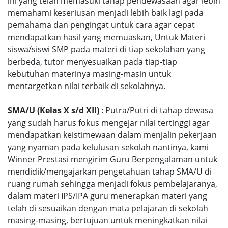
ini yang telah memasuki tahap pendewasaan agar lebih
memahami keseriusan menjadi lebih baik lagi pada
pemahama dan pengingat untuk cara agar cepat
mendapatkan hasil yang memuaskan, Untuk Materi
siswa/siswi SMP pada materi di tiap sekolahan yang
berbeda, tutor menyesuaikan pada tiap-tiap
kebutuhan materinya masing-masin untuk
mentargetkan nilai terbaik di sekolahnya.
SMA/U (Kelas X s/d XII)
: Putra/Putri di tahap dewasa
yang sudah harus fokus mengejar nilai tertinggi agar
mendapatkan keistimewaan dalam menjalin pekerjaan
yang nyaman pada kelulusan sekolah nantinya, kami
Winner Prestasi mengirim Guru Berpengalaman untuk
mendidik/mengajarkan pengetahuan tahap SMA/U di
ruang rumah sehingga menjadi fokus pembelajaranya,
dalam materi IPS/IPA guru menerapkan materi yang
telah di sesuaikan dengan mata pelajaran di sekolah
masing-masing, bertujuan untuk meningkatkan nilai