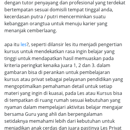
dengan tutor penyayang dan profesional yang terdekat
bertempatan sesuai domisili tempat tinggal anda,
kecerdasan putra / putri mencerminkan suatu
kebanggan orangtua untuk menuju karier yang
menanjak cemberlaang.
apa itu
les
?, seperti dilansir les itu menjadi pengertian
kursus untuk mendekatkan rasa ingin belajar yang
tinggi untuk mendapatkan hasil memuaskan pada
kriteria peringkat kenaika juara 1, 2 dan 3. dalam
gambaran bisa di perankan untuk pembelajaran
kursus atau privat sebagai pelayanan pendidikan yang
mengoptimalkan pemahaman detail untuk setiap
materi yang ingin di kuasai, pada Les atau Kursus bisa
di tempatkan di ruang rumah sesuai kebutuhan yang
nyaman dalam mempelajari aktivitas belajar mengajar
bersama Guru yang ahli dan berpengalaman
setidaknya memahami lebih dari kebutuhan untuk
menjadikan anak cerdas dan juara pastinya Les Privat