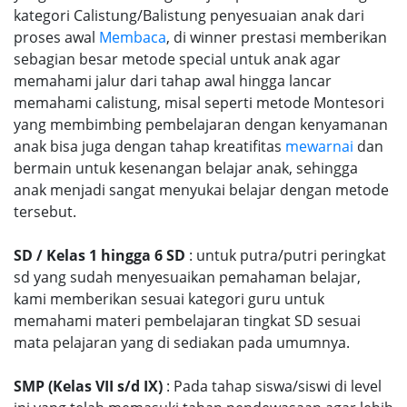
kategori Calistung/Balistung penyesuaian anak dari
proses awal
Membaca
, di winner prestasi memberikan
sebagian besar metode special untuk anak agar
memahami jalur dari tahap awal hingga lancar
memahami calistung, misal seperti metode Montesori
yang membimbing pembelajaran dengan kenyamanan
anak bisa juga dengan tahap kreatifitas
mewarnai
dan
bermain untuk kesenangan belajar anak, sehingga
anak menjadi sangat menyukai belajar dengan metode
tersebut.
SD / Kelas 1 hingga 6 SD
: untuk putra/putri peringkat
sd yang sudah menyesuaikan pemahaman belajar,
kami memberikan sesuai kategori guru untuk
memahami materi pembelajaran tingkat SD sesuai
mata pelajaran yang di sediakan pada umumnya.
SMP (Kelas VII s/d IX)
: Pada tahap siswa/siswi di level