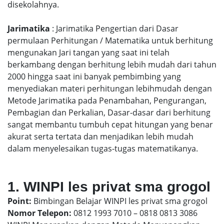
disekolahnya.
Jarimatika
: Jarimatika Pengertian dari Dasar
permulaan Perhitungan / Matematika untuk berhitung
mengunakan Jari tangan yang saat ini telah
berkambang dengan berhitung lebih mudah dari tahun
2000 hingga saat ini banyak pembimbing yang
menyediakan materi perhitungan lebihmudah dengan
Metode Jarimatika pada Penambahan, Pengurangan,
Pembagian dan Perkalian, Dasar-dasar dari berhitung
sangat membantu tumbuh cepat hitungan yang benar
akurat serta tertata dan menjadikan lebih mudah
dalam menyelesaikan tugas-tugas matematikanya.
1. WINPI les privat sma grogol
Point:
Bimbingan Belajar WINPI les privat sma grogol
Nomor Telepon:
0812 1993 7010 – 0818 0813 3086