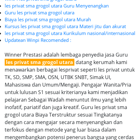
les privat sma grogol utara Guru Menyenangkan
Guru les privat sma grogol utara
Biaya les privat sma grogol utara Murah
Kursus les privat sma grogol utara Materi jitu dan akurat
les privat sma grogol utara Kurikulum nasional/internasional
Updatean Winpi Recomended :
Winner Prestasi adalah lembaga penyedia jasa Guru
les privat sma grogol utara
datang kerumah kami
menawarkan berbagai lesprivat seperti les privat untuk
TK, SD, SMP, SMA, OSN, UTBK SNBT, Simak UI,
Mahasiswa dan Umum/Mengaji. Pengajar Wanita/Pria
untuk lulusan S1 sesuai kriterianya kami menjadikan
pelajaran Sebagai Wadah menuntut ilmu yang lebih
inofatif, pariatif dan juga kreatif. Guru les privat sma
grogol utara Biaya Terstruktur sesuai Tingkatanya
dengan cara mengajar secara menyenangkan dan
terfokus dengan metode yang luar biasa dalam
mengembangkan potensi penerus bangsa yang cerdas