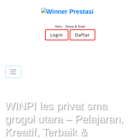
Halo, Siswa & Siswi
Login
Daftar
WINPI les privat sma
grogol utara – Pelajaran,
Kreatif, Terbaik &