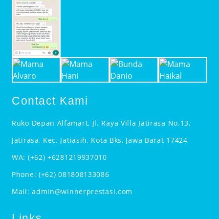
Contact Kami
Ruko Depan Alfamart, Jl. Raya Villa Jatirasa No.13,
Jatirasa, Kec. Jatiasih, Kota Bks, Jawa Barat 17424
WA:
(+62) +6281219937010
Phone:
(+62) 081808133086
Mail:
admin@winnerprestasi.com
Links