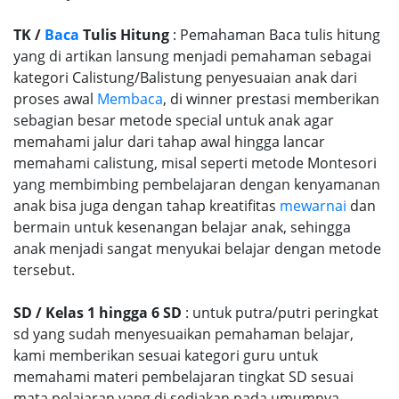
TK /
Baca
Tulis Hitung
: Pemahaman Baca tulis hitung
yang di artikan lansung menjadi pemahaman sebagai
kategori Calistung/Balistung penyesuaian anak dari
proses awal
Membaca
, di winner prestasi memberikan
sebagian besar metode special untuk anak agar
memahami jalur dari tahap awal hingga lancar
memahami calistung, misal seperti metode Montesori
yang membimbing pembelajaran dengan kenyamanan
anak bisa juga dengan tahap kreatifitas
mewarnai
dan
bermain untuk kesenangan belajar anak, sehingga
anak menjadi sangat menyukai belajar dengan metode
tersebut.
SD / Kelas 1 hingga 6 SD
: untuk putra/putri peringkat
sd yang sudah menyesuaikan pemahaman belajar,
kami memberikan sesuai kategori guru untuk
memahami materi pembelajaran tingkat SD sesuai
mata pelajaran yang di sediakan pada umumnya.