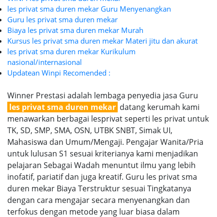
les privat sma duren mekar Guru Menyenangkan
Guru les privat sma duren mekar
Biaya les privat sma duren mekar Murah
Kursus les privat sma duren mekar Materi jitu dan akurat
les privat sma duren mekar Kurikulum
nasional/internasional
Updatean Winpi Recomended :
Winner Prestasi adalah lembaga penyedia jasa Guru
les privat sma duren mekar
datang kerumah kami
menawarkan berbagai lesprivat seperti les privat untuk
TK, SD, SMP, SMA, OSN, UTBK SNBT, Simak UI,
Mahasiswa dan Umum/Mengaji. Pengajar Wanita/Pria
untuk lulusan S1 sesuai kriterianya kami menjadikan
pelajaran Sebagai Wadah menuntut ilmu yang lebih
inofatif, pariatif dan juga kreatif. Guru les privat sma
duren mekar Biaya Terstruktur sesuai Tingkatanya
dengan cara mengajar secara menyenangkan dan
terfokus dengan metode yang luar biasa dalam