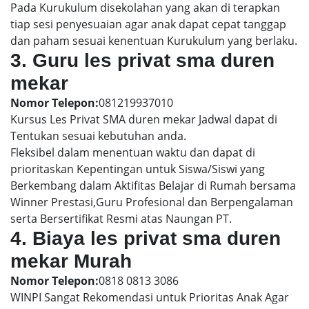
Pada Kurukulum disekolahan yang akan di terapkan
tiap sesi penyesuaian agar anak dapat cepat tanggap
dan paham sesuai kenentuan Kurukulum yang berlaku.
3. Guru les privat sma duren
mekar
Nomor Telepon:
081219937010
Kursus Les Privat SMA duren mekar Jadwal dapat di
Tentukan sesuai kebutuhan anda.
Fleksibel dalam menentuan waktu dan dapat di
prioritaskan Kepentingan untuk Siswa/Siswi yang
Berkembang dalam Aktifitas Belajar di Rumah bersama
Winner Prestasi,Guru Profesional dan Berpengalaman
serta Bersertifikat Resmi atas Naungan PT.
4. Biaya les privat sma duren
mekar Murah
Nomor Telepon:
0818 0813 3086
WINPI Sangat Rekomendasi untuk Prioritas Anak Agar