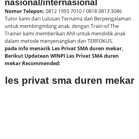
nasional/internasional
Nomor Telepon:
0812 1993 7010 / 0818 0813 3086
Tutor kami dari Lulusan Ternama dan Berpengalaman
untuk membingmbing anak, dengan Train-of The
Trainer kami memberikan Ahli untuk mendidik anak
dalam metode menyenangkan dan TERFOKUS.
pada info menarik Les Privat SMA duren mekar,
Berikut Updatean WINPI Les Privat SMA duren
mekar Recommended:
les privat sma duren mekar