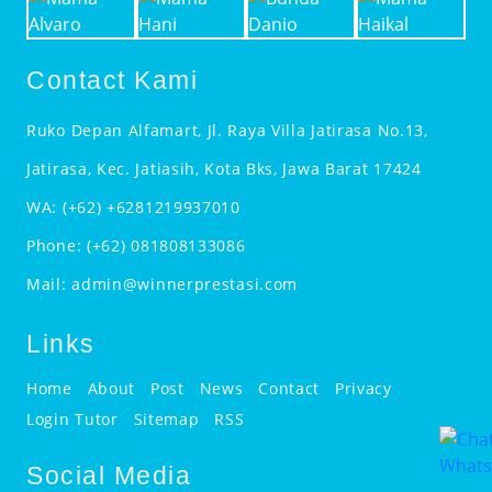
Contact Kami
Ruko Depan Alfamart, Jl. Raya Villa Jatirasa No.13,
Jatirasa, Kec. Jatiasih, Kota Bks, Jawa Barat 17424
WA:
(+62) +6281219937010
Phone:
(+62) 081808133086
Mail:
admin@winnerprestasi.com
Links
Home
About
Post
News
Contact
Privacy
Login Tutor
Sitemap
RSS
Social Media