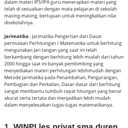
dalam materi IPS/IPA guru menerapkan materi yang
telah di sesuaikan dengan mata pelajaran di sekolah
masing-masing, bertujuan untuk meningkatkan nilai
disekolahnya.
Jarimatika
: Jarimatika Pengertian dari Dasar
permulaan Perhitungan / Matematika untuk berhitung
mengunakan Jari tangan yang saat ini telah
berkambang dengan berhitung lebih mudah dari tahun
2000 hingga saat ini banyak pembimbing yang
menyediakan materi perhitungan lebihmudah dengan
Metode Jarimatika pada Penambahan, Pengurangan,
Pembagian dan Perkalian, Dasar-dasar dari berhitung
sangat membantu tumbuh cepat hitungan yang benar
akurat serta tertata dan menjadikan lebih mudah
dalam menyelesaikan tugas-tugas matematikanya.
1. WINPI les privat sma duren