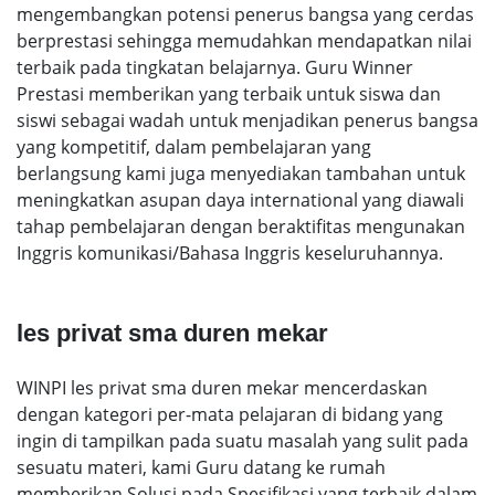
mengembangkan potensi penerus bangsa yang cerdas
berprestasi sehingga memudahkan mendapatkan nilai
terbaik pada tingkatan belajarnya. Guru Winner
Prestasi memberikan yang terbaik untuk siswa dan
siswi sebagai wadah untuk menjadikan penerus bangsa
yang kompetitif, dalam pembelajaran yang
berlangsung kami juga menyediakan tambahan untuk
meningkatkan asupan daya international yang diawali
tahap pembelajaran dengan beraktifitas mengunakan
Inggris komunikasi/Bahasa Inggris keseluruhannya.
les privat sma duren mekar
WINPI les privat sma duren mekar mencerdaskan
dengan kategori per-mata pelajaran di bidang yang
ingin di tampilkan pada suatu masalah yang sulit pada
sesuatu materi, kami Guru datang ke rumah
memberikan Solusi pada Spesifikasi yang terbaik dalam