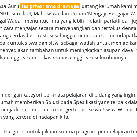
jasa Guru
les privat sma dramaga
datang kerumah kami me
SNBT, Simak UI, Mahasiswa dan Umum/Mengaji. Pengajar Wan
ai Wadah menuntut ilmu yang lebih inofatif, pariatif dan ju
gan cara mengajar secara menyenangkan dan terfokus denga
g cerdas berprestasi sehingga memudahkan mendapatkan n
aik untuk siswa dan siswi sebagai wadah untuk menjadikan
menyediakan tambahan untuk meningkatkan asupan daya int
an Inggris komunikasi/Bahasa Inggris keseluruhannya.
dengan kategori per-mata pelajaran di bidang yang ingin 
 rumah memberikan Solusi pada Spesifikasi yang terbaik d
njadi lebih mudah di mengerti oleh siswa / siswi Winner Pr
n yang tertera di hadapan kita.
uai Harga les untuk pilihan kriteria program pembelajara