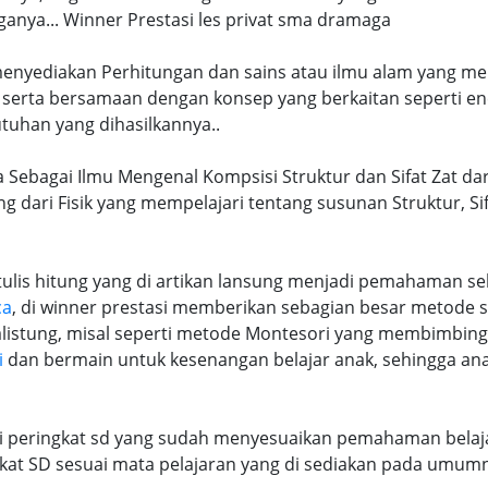
nya... Winner Prestasi les privat sma dramaga
 menyediakan Perhitungan dan sains atau ilmu alam yang me
 serta bersamaan dengan konsep yang berkaitan seperti en
tuhan yang dihasilkannya..
 Sebagai Ilmu Mengenal Kompsisi Struktur dan Sifat Zat dar
ng dari Fisik yang mempelajari tentang susunan Struktur, S
lis hitung yang di artikan lansung menjadi pemahaman seb
ca
, di winner prestasi memberikan sebagian besar metode 
alistung, misal seperti metode Montesori yang membimbi
i
dan bermain untuk kesenangan belajar anak, sehingga an
ri peringkat sd yang sudah menyesuaikan pemahaman belaja
at SD sesuai mata pelajaran yang di sediakan pada umum