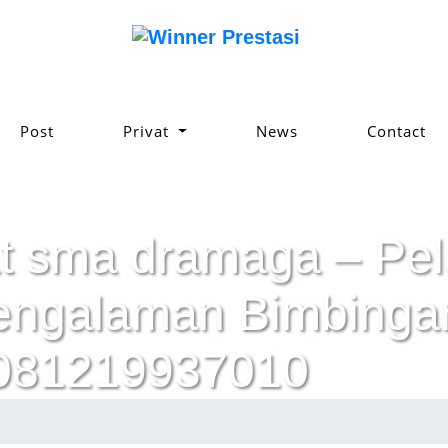
Post
Privat
News
Contact
t sma dramaga – Pela
pengalaman Bimbinga
 081219937010