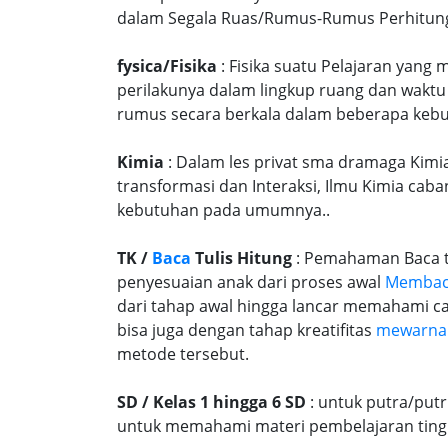
dalam Segala Ruas/Rumus-Rumus Perhitunga
fysica/Fisika
: Fisika suatu Pelajaran yang
perilakunya dalam lingkup ruang dan waktu
rumus secara berkala dalam beberapa kebu
Kimia
: Dalam les privat sma dramaga Kimia
transformasi dan Interaksi, Ilmu Kimia caba
kebutuhan pada umumnya..
TK /
Baca
Tulis Hitung
: Pemahaman Baca tu
penyesuaian anak dari proses awal
Memba
dari tahap awal hingga lancar memahami c
bisa juga dengan tahap kreatifitas
mewarna
metode tersebut.
SD / Kelas 1 hingga 6 SD
: untuk putra/put
untuk memahami materi pembelajaran tingk