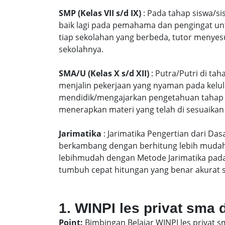
SMP (Kelas VII s/d IX)
: Pada tahap siswa/si
baik lagi pada pemahama dan pengingat unt
tiap sekolahan yang berbeda, tutor menyes
sekolahnya.
SMA/U (Kelas X s/d XII)
: Putra/Putri di ta
menjalin pekerjaan yang nyaman pada kelu
mendidik/mengajarkan pengetahuan tahap S
menerapkan materi yang telah di sesuaikan
Jarimatika
: Jarimatika Pengertian dari Da
berkambang dengan berhitung lebih mudah 
lebihmudah dengan Metode Jarimatika pad
tumbuh cepat hitungan yang benar akurat 
1. WINPI les privat sma
Point:
Bimbingan Belajar WINPI les privat 