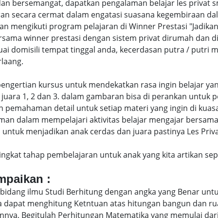
dan bersemangat, dapatkan pengalaman belajar les priva
an secara cermat dalam engatasi suasana kegembiraan dal
engikuti program pelajaran di Winner Prestasi "Jadikan 
rsama winner prestasi dengan sistem privat dirumah dan d
uai domisili tempat tinggal anda, kecerdasan putra / putr
laang.
di pengertian kursus untuk mendekatkan rasa ingin belajar y
juara 1, 2 dan 3. dalam gambaran bisa di perankan untuk p
pemahaman detail untuk setiap materi yang ingin di kuasai
man dalam mempelajari aktivitas belajar mengajar bersam
untuk menjadikan anak cerdas dan juara pastinya Les Priva
eringkat tahap pembelajaran untuk anak yang kita artikan s
ampaikan :
bidang ilmu Studi Berhitung dengan angka yang Benar untu
uga dapat menghitung Ketntuan atas hitungan bangun dan 
nya, Begitulah Perhitungan Matematika yang memulai dari