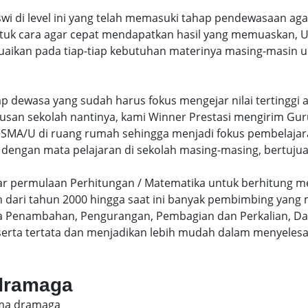
swi di level ini yang telah memasuki tahap pendewasaan ag
uk cara agar cepat mendapatkan hasil yang memuaskan, Un
uaikan pada tiap-tiap kebutuhan materinya masing-masin un
hap dewasa yang sudah harus fokus mengejar nilai terting
lusan sekolah nantinya, kami Winner Prestasi mengirim G
MA/U di ruang rumah sehingga menjadi fokus pembelajara
 dengan mata pelajaran di sekolah masing-masing, bertujua
sar permulaan Perhitungan / Matematika untuk berhitung me
dari tahun 2000 hingga saat ini banyak pembimbing yang
a Penambahan, Pengurangan, Pembagian dan Perkalian, Da
serta tertata dan menjadikan lebih mudah dalam menyelesa
 dramaga
sma dramaga