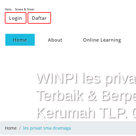
Halo, Siswa & Siswi
Login
Daftar
(current)
Home
About
Online Learning
WINPI les priva
Terbaik & Ber
Kerumah TLP.
Home
les privat sma dramaga