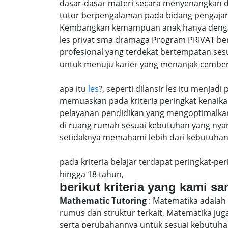
dasar-dasar materi secara menyenangkan 
tutor berpengalaman pada bidang pengajar
Kembangkan kemampuan anak hanya dengan m
les privat sma dramaga Program PRIVAT be
profesional yang terdekat bertempatan ses
untuk menuju karier yang menanjak cember
apa itu
les
?, seperti dilansir les itu menja
memuaskan pada kriteria peringkat kenaika 
pelayanan pendidikan yang mengoptimalkan 
di ruang rumah sesuai kebutuhan yang nya
setidaknya memahami lebih dari kebutuhan 
pada kriteria belajar terdapat peringkat-p
hingga 18 tahun,
berikut kriteria yang kami s
Mathematic Tutoring
: Matematika adalah 
rumus dan struktur terkait, Matematika j
serta perubahannya untuk sesuai kebutuhan