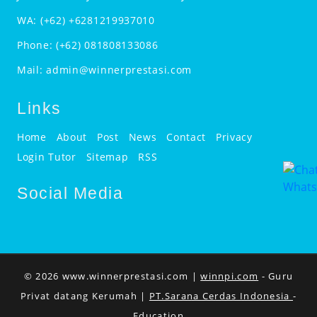
WA:
(+62) +6281219937010
Phone:
(+62) 081808133086
Mail:
admin@winnerprestasi.com
Links
Home
About
Post
News
Contact
Privacy
Login Tutor
Sitemap
RSS
Social Media
© 2026 www.winnerprestasi.com |
winnpi.com
- Guru
Privat datang Kerumah |
PT.Sarana Cerdas Indonesia
-
Education