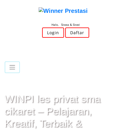
Halo, Siswa & Siswi
Login
Daftar
WINPI les privat sma
cikaret – Pelajaran,
Kreatif, Terbaik &