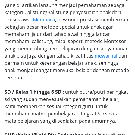
yang di artikan lansung menjadi pemahaman sebagai
kategori Calistung/Balistung penyesuaian anak dari
proses awal
Membaca
, di winner prestasi memberikan
sebagian besar metode special untuk anak agar
memahami jalur dari tahap awal hingga lancar
memahami calistung, misal seperti metode Montesori
yang membimbing pembelajaran dengan kenyamanan
anak bisa juga dengan tahap kreatifitas
mewarnai
dan
bermain untuk kesenangan belajar anak, sehingga
anak menjadi sangat menyukai belajar dengan metode
tersebut.
SD / Kelas 1 hingga 6 SD
: untuk putra/putri peringkat
sd yang sudah menyesuaikan pemahaman belajar,
kami memberikan sesuai kategori guru untuk
memahami materi pembelajaran tingkat SD sesuai
mata pelajaran yang di sediakan pada umumnya.