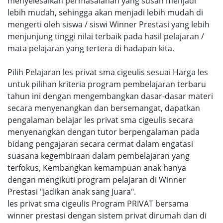
menyelesaikan permasalahan yang susah menjadi
lebih mudah, sehingga akan menjadi lebih mudah di
mengerti oleh siswa / siswi Winner Prestasi yang lebih
menjunjung tinggi nilai terbaik pada hasil pelajaran /
mata pelajaran yang tertera di hadapan kita.
Pilih Pelajaran les privat sma cigeulis sesuai Harga les
untuk pilihan kriteria program pembelajaran terbaru
tahun ini dengan mengembangkan dasar-dasar materi
secara menyenangkan dan bersemangat, dapatkan
pengalaman belajar les privat sma cigeulis secara
menyenangkan dengan tutor berpengalaman pada
bidang pengajaran secara cermat dalam engatasi
suasana kegembiraan dalam pembelajaran yang
terfokus, Kembangkan kemampuan anak hanya
dengan mengikuti program pelajaran di Winner
Prestasi "Jadikan anak sang Juara".
les privat sma cigeulis Program PRIVAT bersama
winner prestasi dengan sistem privat dirumah dan di