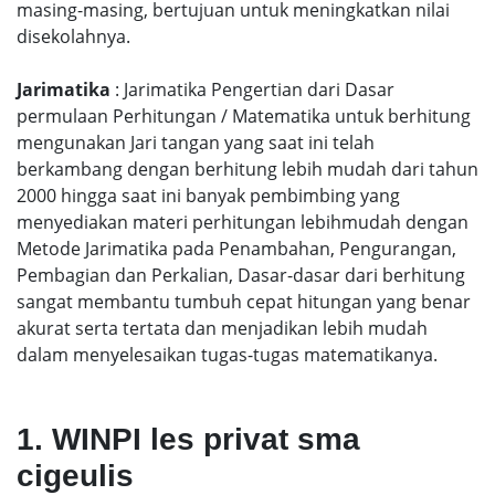
masing-masing, bertujuan untuk meningkatkan nilai
disekolahnya.
Jarimatika
: Jarimatika Pengertian dari Dasar
permulaan Perhitungan / Matematika untuk berhitung
mengunakan Jari tangan yang saat ini telah
berkambang dengan berhitung lebih mudah dari tahun
2000 hingga saat ini banyak pembimbing yang
menyediakan materi perhitungan lebihmudah dengan
Metode Jarimatika pada Penambahan, Pengurangan,
Pembagian dan Perkalian, Dasar-dasar dari berhitung
sangat membantu tumbuh cepat hitungan yang benar
akurat serta tertata dan menjadikan lebih mudah
dalam menyelesaikan tugas-tugas matematikanya.
1. WINPI les privat sma
cigeulis