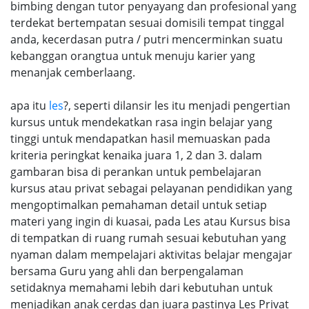
bimbing dengan tutor penyayang dan profesional yang
terdekat bertempatan sesuai domisili tempat tinggal
anda, kecerdasan putra / putri mencerminkan suatu
kebanggan orangtua untuk menuju karier yang
menanjak cemberlaang.
apa itu
les
?, seperti dilansir les itu menjadi pengertian
kursus untuk mendekatkan rasa ingin belajar yang
tinggi untuk mendapatkan hasil memuaskan pada
kriteria peringkat kenaika juara 1, 2 dan 3. dalam
gambaran bisa di perankan untuk pembelajaran
kursus atau privat sebagai pelayanan pendidikan yang
mengoptimalkan pemahaman detail untuk setiap
materi yang ingin di kuasai, pada Les atau Kursus bisa
di tempatkan di ruang rumah sesuai kebutuhan yang
nyaman dalam mempelajari aktivitas belajar mengajar
bersama Guru yang ahli dan berpengalaman
setidaknya memahami lebih dari kebutuhan untuk
menjadikan anak cerdas dan juara pastinya Les Privat