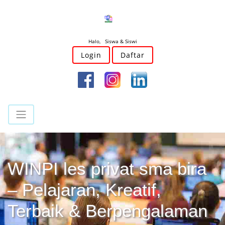
Halo, Siswa & Siswi
Login
Daftar
WINPI les privat sma bira
– Pelajaran, Kreatif,
Terbaik & Berpengalaman