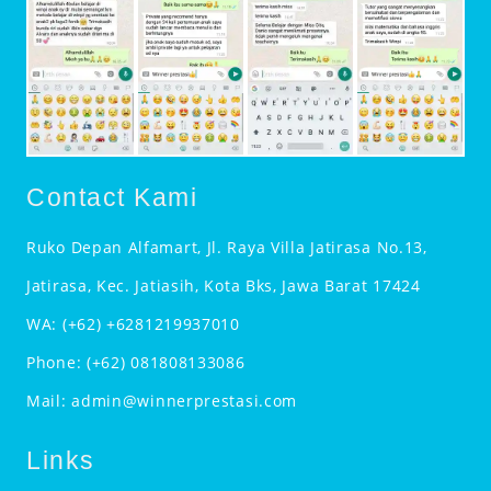
Contact Kami
Ruko Depan Alfamart, Jl. Raya Villa Jatirasa No.13,
Jatirasa, Kec. Jatiasih, Kota Bks, Jawa Barat 17424
WA:
(+62) +6281219937010
Phone:
(+62) 081808133086
Mail:
admin@winnerprestasi.com
Links