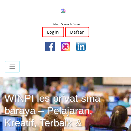
Halo, Siswa & Siswi
Login
Daftar
WINPI les privat sma
baraya – Pelajaran,
Kreatif, Terbaik &