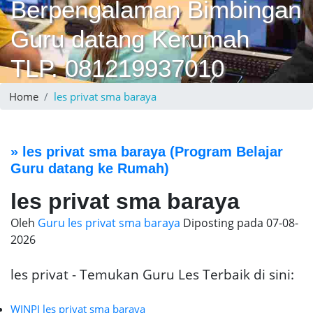
Berpengalaman Bimbingan
Guru datang Kerumah
TLP. 081219937010
Home
les privat sma baraya
»
les privat sma baraya
(Program Belajar
Guru datang ke Rumah)
les privat sma baraya
Oleh
Guru les privat sma baraya
Diposting pada
07-08-
2026
les privat - Temukan Guru Les Terbaik di sini:
WINPI les privat sma baraya