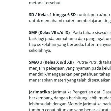
metode tersebut.
SD / Kelas 1 hingga 6 SD
: untuk putra/put
untuk memahami materi pembelajaran tingk
SMP (Kelas VII s/d IX)
: Pada tahap siswa/si
baik lagi pada pemahama dan pengingat unt
tiap sekolahan yang berbeda, tutor menyes
sekolahnya.
SMA/U (Kelas X s/d XII)
: Putra/Putri di ta
menjalin pekerjaan yang nyaman pada kelu
mendidik/mengajarkan pengetahuan tahap S
menerapkan materi yang telah di sesuaikan
Jarimatika
: Jarimatika Pengertian dari Da
berkambang dengan berhitung lebih mudah 
lebihmudah dengan Metode Jarimatika pad
tumbuh cepat hitungan yang benar akurat 