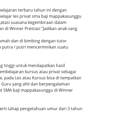
belajaran terbaru tahun ini dengan
ajar les privat sma baji mappakasunggu
atasi suasana kegembiraan dalam
di Winner Prestasi "Jadikan anak sang
rumah dan di bimbing dengan tutor
n putra / putri mencerminkan suatu
ang tinggi untuk mendapatkan hasil
embelajaran kursus atau privat sebagai
, pada Les atau Kursus bisa di tempatkan
a Guru yang ahli dan berpengalaman
vat SMA baji mappakasunggu di Winner
eperti tahap pengetahuan umur dari 3 tahun