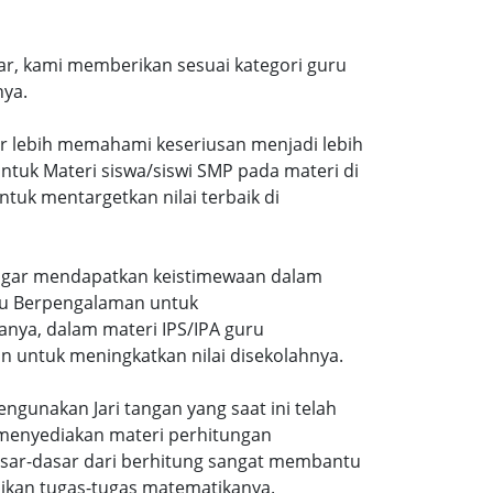
r, kami memberikan sesuai kategori guru
nya.
ar lebih memahami keseriusan menjadi lebih
tuk Materi siswa/siswi SMP pada materi di
tuk mentargetkan nilai terbaik di
gi agar mendapatkan keistimewaan dalam
uru Berpengalaman untuk
nya, dalam materi IPS/IPA guru
n untuk meningkatkan nilai disekolahnya.
ngunakan Jari tangan yang saat ini telah
 menyediakan materi perhitungan
sar-dasar dari berhitung sangat membantu
ikan tugas-tugas matematikanya.