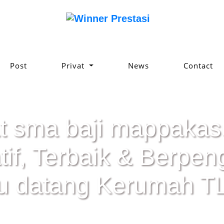
Post
Privat
News
Contact
at sma baji mappaka
atif, Terbaik & Berpe
u datang Kerumah TL