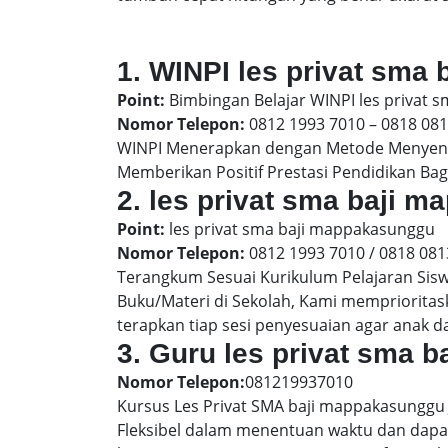
1. WINPI les privat sma
Point:
Bimbingan Belajar WINPI les privat 
Nomor Telepon:
0812 1993 7010 – 0818 08
WINPI Menerapkan dengan Metode Menyenan
Memberikan Positif Prestasi Pendidikan Bag
2. les privat sma baji
Point:
les privat sma baji mappakasunggu
Nomor Telepon:
0812 1993 7010 / 0818 081
Terangkum Sesuai Kurikulum Pelajaran Sis
Buku/Materi di Sekolah, Kami memprioritas
terapkan tiap sesi penyesuaian agar anak 
3. Guru les privat sma 
Nomor Telepon:
081219937010
Kursus Les Privat SMA baji mappakasunggu 
Fleksibel dalam menentuan waktu dan dapat