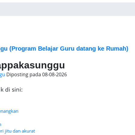
ggu
(Program Belajar Guru datang ke Rumah)
 mappakasunggu
ggu
Diposting pada
08-08-2026
 di sini:
enangkan
h
i jitu dan akurat