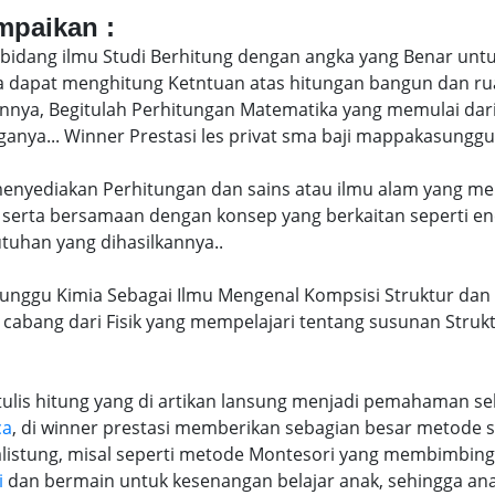
ampaikan :
bidang ilmu Studi Berhitung dengan angka yang Benar untu
uga dapat menghitung Ketntuan atas hitungan bangun dan 
nya, Begitulah Perhitungan Matematika yang memulai dari
nya... Winner Prestasi les privat sma baji mappakasunggu
 menyediakan Perhitungan dan sains atau ilmu alam yang me
 serta bersamaan dengan konsep yang berkaitan seperti en
tuhan yang dihasilkannya..
unggu Kimia Sebagai Ilmu Mengenal Kompsisi Struktur dan S
a cabang dari Fisik yang mempelajari tentang susunan Struk
lis hitung yang di artikan lansung menjadi pemahaman seb
ca
, di winner prestasi memberikan sebagian besar metode 
alistung, misal seperti metode Montesori yang membimbi
i
dan bermain untuk kesenangan belajar anak, sehingga an