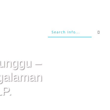
sunggu –
ngalaman
P.