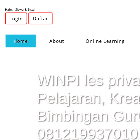
Halo, Siswa & Siswi
Login
Daftar
(current)
Home
About
Online Learning
WINPI les priv
Pelajaran, Kre
Bimbingan Gur
081219937010