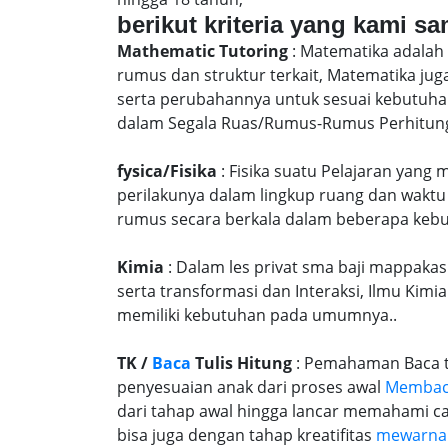
berikut kriteria yang kami s
Mathematic Tutoring
: Matematika adalah 
rumus dan struktur terkait, Matematika j
serta perubahannya untuk sesuai kebutuhan
dalam Segala Ruas/Rumus-Rumus Perhitunga
fysica/Fisika
: Fisika suatu Pelajaran yang
perilakunya dalam lingkup ruang dan waktu
rumus secara berkala dalam beberapa kebu
Kimia
: Dalam les privat sma baji mappakas
serta transformasi dan Interaksi, Ilmu Kimi
memiliki kebutuhan pada umumnya..
TK /
Baca
Tulis Hitung
: Pemahaman Baca tu
penyesuaian anak dari proses awal
Memba
dari tahap awal hingga lancar memahami c
bisa juga dengan tahap kreatifitas
mewarna