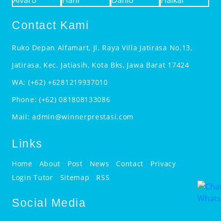
Contact Kami
Ruko Depan Alfamart, Jl. Raya Villa Jatirasa No.13,
Jatirasa, Kec. Jatiasih, Kota Bks, Jawa Barat 17424
WA:
(+62) +6281219937010
Phone:
(+62) 081808133086
Mail:
admin@winnerprestasi.com
Links
Home
About
Post
News
Contact
Privacy
Login Tutor
Sitemap
RSS
Social Media