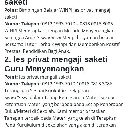
saketi
Point:
Bimbingan Belajar WINPI les privat mengaji
saketi
Nomor Telepon:
0812 1993 7010 – 0818 0813 3086
WINPI Menerapkan dengan Metode Menyenangkan,
Sehingga Anak Siswa/Siswi Menjadi nyaman belajar
Bersama Tutor Terbaik Winpi dan Memberikan Positif
Prestasi Pendidikan Bagi Anak.
2. les privat mengaji saketi
Guru Menyenangkan
Point:
les privat mengaji saketi
Nomor Telepon:
0812 1993 7010 / 0818 0813 3086
Terangkum Sesuai Kurikulum Pelajaran
Siswa/Siswi,dalam Tahap Pemesanan Materi sesuai
ketentuan Materi yang berbeda pada Setiap Penerapan
Buku/Materi di Sekolah, Kami memprioritaskan
Tahapan terbaik pada Materi yang telah di Terapkan
Pada Kurukulum disekolahan yang akan di terapkan