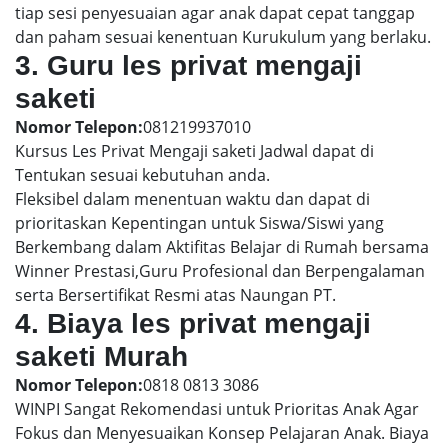
tiap sesi penyesuaian agar anak dapat cepat tanggap
dan paham sesuai kenentuan Kurukulum yang berlaku.
3. Guru les privat mengaji
saketi
Nomor Telepon:
081219937010
Kursus Les Privat Mengaji saketi Jadwal dapat di
Tentukan sesuai kebutuhan anda.
Fleksibel dalam menentuan waktu dan dapat di
prioritaskan Kepentingan untuk Siswa/Siswi yang
Berkembang dalam Aktifitas Belajar di Rumah bersama
Winner Prestasi,Guru Profesional dan Berpengalaman
serta Bersertifikat Resmi atas Naungan PT.
4. Biaya les privat mengaji
saketi Murah
Nomor Telepon:
0818 0813 3086
WINPI Sangat Rekomendasi untuk Prioritas Anak Agar
Fokus dan Menyesuaikan Konsep Pelajaran Anak. Biaya