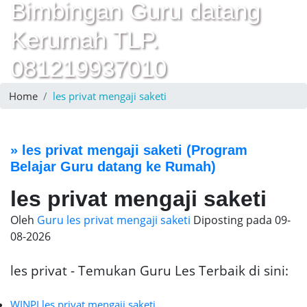
Bimbingan Guru datang
Kerumah TLP.
081219937010
Home
les privat mengaji saketi
»
les privat mengaji saketi
(Program
Belajar Guru datang ke Rumah)
les privat mengaji saketi
Oleh
Guru les privat mengaji saketi
Diposting pada
09-
08-2026
les privat - Temukan Guru Les Terbaik di sini:
WINPI les privat mengaji saketi