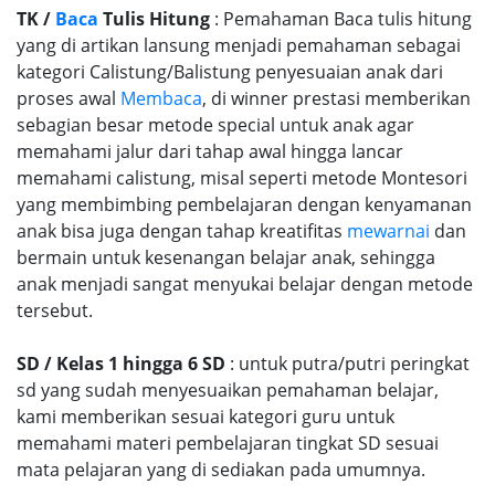
TK /
Baca
Tulis Hitung
: Pemahaman Baca tulis hitung
yang di artikan lansung menjadi pemahaman sebagai
kategori Calistung/Balistung penyesuaian anak dari
proses awal
Membaca
, di winner prestasi memberikan
sebagian besar metode special untuk anak agar
memahami jalur dari tahap awal hingga lancar
memahami calistung, misal seperti metode Montesori
yang membimbing pembelajaran dengan kenyamanan
anak bisa juga dengan tahap kreatifitas
mewarnai
dan
bermain untuk kesenangan belajar anak, sehingga
anak menjadi sangat menyukai belajar dengan metode
tersebut.
SD / Kelas 1 hingga 6 SD
: untuk putra/putri peringkat
sd yang sudah menyesuaikan pemahaman belajar,
kami memberikan sesuai kategori guru untuk
memahami materi pembelajaran tingkat SD sesuai
mata pelajaran yang di sediakan pada umumnya.