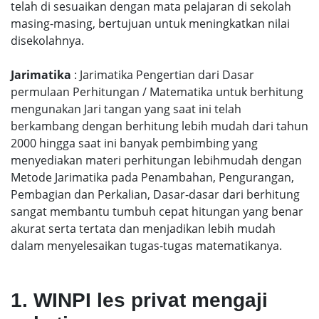
telah di sesuaikan dengan mata pelajaran di sekolah
masing-masing, bertujuan untuk meningkatkan nilai
disekolahnya.
Jarimatika
: Jarimatika Pengertian dari Dasar
permulaan Perhitungan / Matematika untuk berhitung
mengunakan Jari tangan yang saat ini telah
berkambang dengan berhitung lebih mudah dari tahun
2000 hingga saat ini banyak pembimbing yang
menyediakan materi perhitungan lebihmudah dengan
Metode Jarimatika pada Penambahan, Pengurangan,
Pembagian dan Perkalian, Dasar-dasar dari berhitung
sangat membantu tumbuh cepat hitungan yang benar
akurat serta tertata dan menjadikan lebih mudah
dalam menyelesaikan tugas-tugas matematikanya.
1. WINPI les privat mengaji