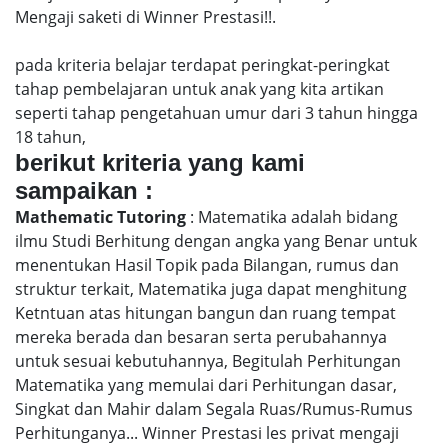
Mengaji saketi di Winner Prestasi!!.
pada kriteria belajar terdapat peringkat-peringkat
tahap pembelajaran untuk anak yang kita artikan
seperti tahap pengetahuan umur dari 3 tahun hingga
18 tahun,
berikut kriteria yang kami
sampaikan :
Mathematic Tutoring
: Matematika adalah bidang
ilmu Studi Berhitung dengan angka yang Benar untuk
menentukan Hasil Topik pada Bilangan, rumus dan
struktur terkait, Matematika juga dapat menghitung
Ketntuan atas hitungan bangun dan ruang tempat
mereka berada dan besaran serta perubahannya
untuk sesuai kebutuhannya, Begitulah Perhitungan
Matematika yang memulai dari Perhitungan dasar,
Singkat dan Mahir dalam Segala Ruas/Rumus-Rumus
Perhitunganya... Winner Prestasi les privat mengaji