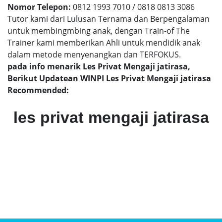
Nomor Telepon:
0812 1993 7010 / 0818 0813 3086
Tutor kami dari Lulusan Ternama dan Berpengalaman
untuk membingmbing anak, dengan Train-of The
Trainer kami memberikan Ahli untuk mendidik anak
dalam metode menyenangkan dan TERFOKUS.
pada info menarik Les Privat Mengaji jatirasa,
Berikut Updatean WINPI Les Privat Mengaji jatirasa
Recommended:
les privat mengaji jatirasa