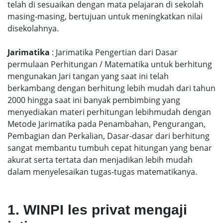
telah di sesuaikan dengan mata pelajaran di sekolah
masing-masing, bertujuan untuk meningkatkan nilai
disekolahnya.
Jarimatika
: Jarimatika Pengertian dari Dasar
permulaan Perhitungan / Matematika untuk berhitung
mengunakan Jari tangan yang saat ini telah
berkambang dengan berhitung lebih mudah dari tahun
2000 hingga saat ini banyak pembimbing yang
menyediakan materi perhitungan lebihmudah dengan
Metode Jarimatika pada Penambahan, Pengurangan,
Pembagian dan Perkalian, Dasar-dasar dari berhitung
sangat membantu tumbuh cepat hitungan yang benar
akurat serta tertata dan menjadikan lebih mudah
dalam menyelesaikan tugas-tugas matematikanya.
1. WINPI les privat mengaji