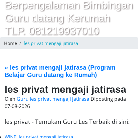
Berpengalaman Bimbingan
Guru datang Kerumah
TLP. 081219937010
Home
les privat mengaji jatirasa
»
les privat mengaji jatirasa
(Program
Belajar Guru datang ke Rumah)
les privat mengaji jatirasa
Oleh
Guru les privat mengaji jatirasa
Diposting pada
07-08-2026
les privat - Temukan Guru Les Terbaik di sini:
WINPI les privat mengaji jatirasa