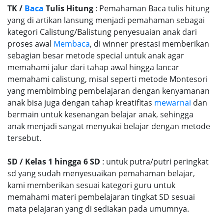
TK /
Baca
Tulis Hitung
: Pemahaman Baca tulis hitung
yang di artikan lansung menjadi pemahaman sebagai
kategori Calistung/Balistung penyesuaian anak dari
proses awal
Membaca
, di winner prestasi memberikan
sebagian besar metode special untuk anak agar
memahami jalur dari tahap awal hingga lancar
memahami calistung, misal seperti metode Montesori
yang membimbing pembelajaran dengan kenyamanan
anak bisa juga dengan tahap kreatifitas
mewarnai
dan
bermain untuk kesenangan belajar anak, sehingga
anak menjadi sangat menyukai belajar dengan metode
tersebut.
SD / Kelas 1 hingga 6 SD
: untuk putra/putri peringkat
sd yang sudah menyesuaikan pemahaman belajar,
kami memberikan sesuai kategori guru untuk
memahami materi pembelajaran tingkat SD sesuai
mata pelajaran yang di sediakan pada umumnya.