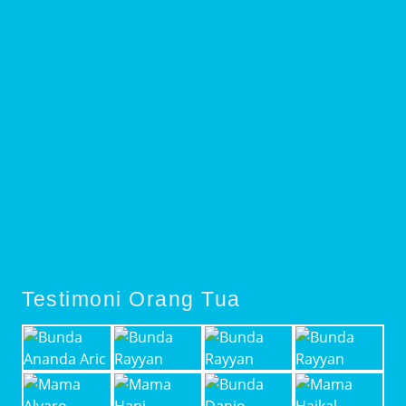
Testimoni Orang Tua