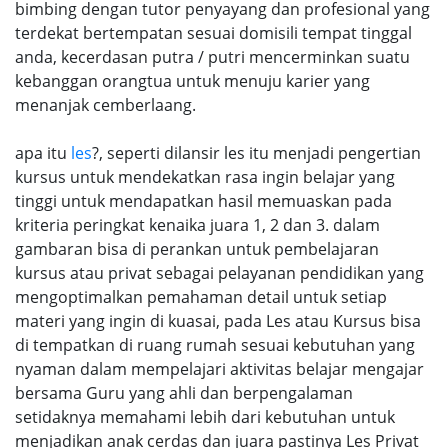
bimbing dengan tutor penyayang dan profesional yang
terdekat bertempatan sesuai domisili tempat tinggal
anda, kecerdasan putra / putri mencerminkan suatu
kebanggan orangtua untuk menuju karier yang
menanjak cemberlaang.
apa itu
les
?, seperti dilansir les itu menjadi pengertian
kursus untuk mendekatkan rasa ingin belajar yang
tinggi untuk mendapatkan hasil memuaskan pada
kriteria peringkat kenaika juara 1, 2 dan 3. dalam
gambaran bisa di perankan untuk pembelajaran
kursus atau privat sebagai pelayanan pendidikan yang
mengoptimalkan pemahaman detail untuk setiap
materi yang ingin di kuasai, pada Les atau Kursus bisa
di tempatkan di ruang rumah sesuai kebutuhan yang
nyaman dalam mempelajari aktivitas belajar mengajar
bersama Guru yang ahli dan berpengalaman
setidaknya memahami lebih dari kebutuhan untuk
menjadikan anak cerdas dan juara pastinya Les Privat