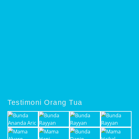
Testimoni Orang Tua