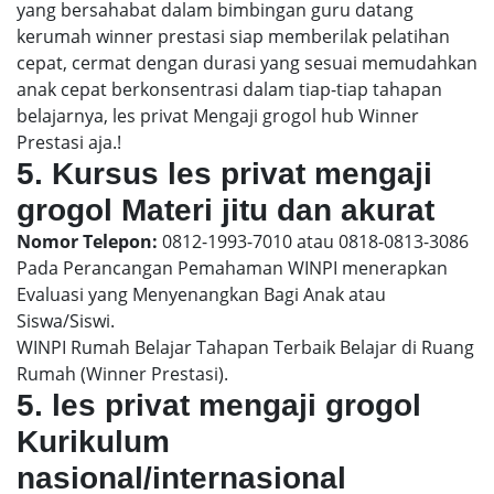
yang bersahabat dalam bimbingan guru datang
kerumah winner prestasi siap memberilak pelatihan
cepat, cermat dengan durasi yang sesuai memudahkan
anak cepat berkonsentrasi dalam tiap-tiap tahapan
belajarnya, les privat Mengaji grogol hub Winner
Prestasi aja.!
5. Kursus les privat mengaji
grogol Materi jitu dan akurat
Nomor Telepon:
0812-1993-7010 atau 0818-0813-3086
Pada Perancangan Pemahaman WINPI menerapkan
Evaluasi yang Menyenangkan Bagi Anak atau
Siswa/Siswi.
WINPI Rumah Belajar Tahapan Terbaik Belajar di Ruang
Rumah (Winner Prestasi).
5. les privat mengaji grogol
Kurikulum
nasional/internasional