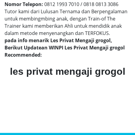
Nomor Telepon:
0812 1993 7010 / 0818 0813 3086
Tutor kami dari Lulusan Ternama dan Berpengalaman
untuk membingmbing anak, dengan Train-of The
Trainer kami memberikan Ahli untuk mendidik anak
dalam metode menyenangkan dan TERFOKUS.
pada info menarik Les Privat Mengaji grogol,
Berikut Updatean WINPI Les Privat Mengaji grogol
Recommended:
les privat mengaji grogol