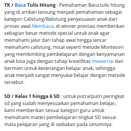
TK /
Baca
Tulis Hitung
: Pemahaman Baca tulis hitung
yang di artikan lansung menjadi pemahaman sebagai
kategori Calistung/Balistung penyesuaian anak dari
proses awal
Membaca
, di winner prestasi memberikan
sebagian besar metode special untuk anak agar
memahami jalur dari tahap awal hingga lancar
memahami calistung, misal seperti metode Montesori
yang membimbing pembelajaran dengan kenyamanan
anak bisa juga dengan tahap kreatifitas
mewarnai
dan
bermain untuk kesenangan belajar anak, sehingga
anak menjadi sangat menyukai belajar dengan metode
tersebut.
SD / Kelas 1 hingga 6 SD
: untuk putra/putri peringkat
sd yang sudah menyesuaikan pemahaman belajar,
kami memberikan sesuai kategori guru untuk
memahami materi pembelajaran tingkat SD sesuai
mata pelajaran yang di sediakan pada umumnya.