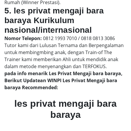
Rumah (Winner Prestasi).
5. les privat mengaji bara
baraya Kurikulum
nasional/internasional
Nomor Telepon:
0812 1993 7010 / 0818 0813 3086
Tutor kami dari Lulusan Ternama dan Berpengalaman
untuk membingmbing anak, dengan Train-of The
Trainer kami memberikan Ahli untuk mendidik anak
dalam metode menyenangkan dan TERFOKUS.
pada info menarik Les Privat Mengaji bara baraya,
Berikut Updatean WINPI Les Privat Mengaji bara
baraya Recommended:
les privat mengaji bara
baraya