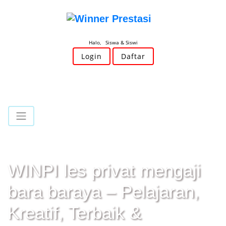
Halo, Siswa & Siswi
Login
Daftar
WINPI les privat mengaji
bara baraya – Pelajaran,
Kreatif, Terbaik &