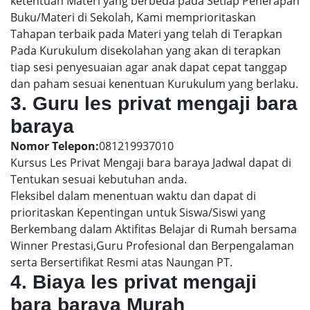
ketentuan Materi yang berbeda pada Setiap Penerapan
Buku/Materi di Sekolah, Kami memprioritaskan
Tahapan terbaik pada Materi yang telah di Terapkan
Pada Kurukulum disekolahan yang akan di terapkan
tiap sesi penyesuaian agar anak dapat cepat tanggap
dan paham sesuai kenentuan Kurukulum yang berlaku.
3. Guru les privat mengaji bara
baraya
Nomor Telepon:
081219937010
Kursus Les Privat Mengaji bara baraya Jadwal dapat di
Tentukan sesuai kebutuhan anda.
Fleksibel dalam menentuan waktu dan dapat di
prioritaskan Kepentingan untuk Siswa/Siswi yang
Berkembang dalam Aktifitas Belajar di Rumah bersama
Winner Prestasi,Guru Profesional dan Berpengalaman
serta Bersertifikat Resmi atas Naungan PT.
4. Biaya les privat mengaji
bara baraya Murah