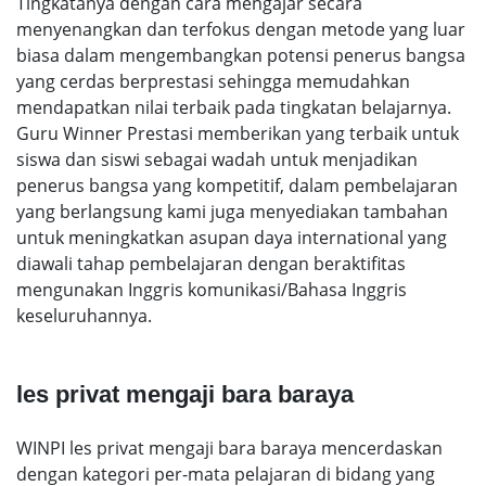
Tingkatanya dengan cara mengajar secara
menyenangkan dan terfokus dengan metode yang luar
biasa dalam mengembangkan potensi penerus bangsa
yang cerdas berprestasi sehingga memudahkan
mendapatkan nilai terbaik pada tingkatan belajarnya.
Guru Winner Prestasi memberikan yang terbaik untuk
siswa dan siswi sebagai wadah untuk menjadikan
penerus bangsa yang kompetitif, dalam pembelajaran
yang berlangsung kami juga menyediakan tambahan
untuk meningkatkan asupan daya international yang
diawali tahap pembelajaran dengan beraktifitas
mengunakan Inggris komunikasi/Bahasa Inggris
keseluruhannya.
les privat mengaji bara baraya
WINPI les privat mengaji bara baraya mencerdaskan
dengan kategori per-mata pelajaran di bidang yang