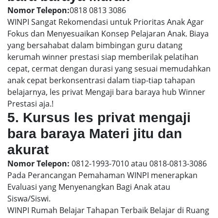
Nomor Telepon:
0818 0813 3086
WINPI Sangat Rekomendasi untuk Prioritas Anak Agar
Fokus dan Menyesuaikan Konsep Pelajaran Anak. Biaya
yang bersahabat dalam bimbingan guru datang
kerumah winner prestasi siap memberilak pelatihan
cepat, cermat dengan durasi yang sesuai memudahkan
anak cepat berkonsentrasi dalam tiap-tiap tahapan
belajarnya, les privat Mengaji bara baraya hub Winner
Prestasi aja.!
5. Kursus les privat mengaji
bara baraya Materi jitu dan
akurat
Nomor Telepon:
0812-1993-7010 atau 0818-0813-3086
Pada Perancangan Pemahaman WINPI menerapkan
Evaluasi yang Menyenangkan Bagi Anak atau
Siswa/Siswi.
WINPI Rumah Belajar Tahapan Terbaik Belajar di Ruang