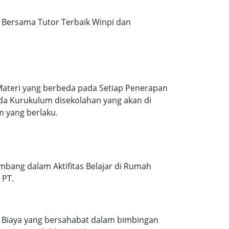
Bersama Tutor Terbaik Winpi dan
Materi yang berbeda pada Setiap Penerapan
ada Kurukulum disekolahan yang akan di
m yang berlaku.
mbang dalam Aktifitas Belajar di Rumah
 PT.
. Biaya yang bersahabat dalam bimbingan