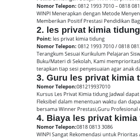
Nomor Telepon:
0812 1993 7010 – 0818 08
WINPI Menerapkan dengan Metode Menyenan
Memberikan Positif Prestasi Pendidikan Bag
2. les privat kimia tid
Point:
les privat kimia tidung
Nomor Telepon:
0812 1993 7010 / 0818 081
Terangkum Sesuai Kurikulum Pelajaran Sis
Buku/Materi di Sekolah, Kami memprioritas
terapkan tiap sesi penyesuaian agar anak 
3. Guru les privat kimia 
Nomor Telepon:
081219937010
Kursus Les Privat Kimia tidung Jadwal dapa
Fleksibel dalam menentuan waktu dan dapat
bersama Winner Prestasi,Guru Profesional 
4. Biaya les privat kimi
Nomor Telepon:
0818 0813 3086
WINPI Sangat Rekomendasi untuk Prioritas