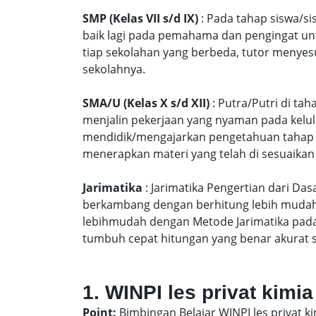
SMP (Kelas VII s/d IX)
: Pada tahap siswa/si
baik lagi pada pemahama dan pengingat unt
tiap sekolahan yang berbeda, tutor menyes
sekolahnya.
SMA/U (Kelas X s/d XII)
: Putra/Putri di ta
menjalin pekerjaan yang nyaman pada kelu
mendidik/mengajarkan pengetahuan tahap S
menerapkan materi yang telah di sesuaikan
Jarimatika
: Jarimatika Pengertian dari Da
berkambang dengan berhitung lebih mudah 
lebihmudah dengan Metode Jarimatika pad
tumbuh cepat hitungan yang benar akurat 
1. WINPI les privat kimia
Point:
Bimbingan Belajar WINPI les privat k