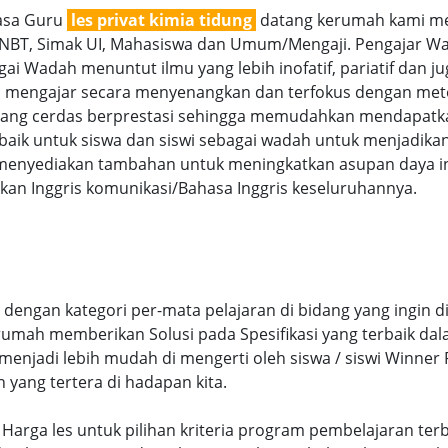
jasa Guru
les privat kimia tidung
datang kerumah kami men
SNBT, Simak UI, Mahasiswa dan Umum/Mengaji. Pengajar Wan
i Wadah menuntut ilmu yang lebih inofatif, pariatif dan juga
ra mengajar secara menyenangkan dan terfokus dengan met
g cerdas berprestasi sehingga memudahkan mendapatkan n
aik untuk siswa dan siswi sebagai wadah untuk menjadikan
menyediakan tambahan untuk meningkatkan asupan daya int
an Inggris komunikasi/Bahasa Inggris keseluruhannya.
 dengan kategori per-mata pelajaran di bidang yang ingin d
 rumah memberikan Solusi pada Spesifikasi yang terbaik d
njadi lebih mudah di mengerti oleh siswa / siswi Winner Pr
n yang tertera di hadapan kita.
suai Harga les untuk pilihan kriteria program pembelajaran