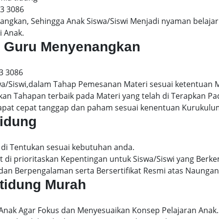
13 3086
gkan, Sehingga Anak Siswa/Siswi Menjadi nyaman belajar 
i Anak.
ung Guru Menyenangkan
3 3086
wa/Siswi,dalam Tahap Pemesanan Materi sesuai ketentuan 
kan Tahapan terbaik pada Materi yang telah di Terapkan P
dapat cepat tanggap dan paham sesuai kenentuan Kurukulu
tidung
t di Tentukan sesuai kebutuhan anda.
 di prioritaskan Kepentingan untuk Siswa/Siswi yang Berke
dan Berpengalaman serta Bersertifikat Resmi atas Naungan
a tidung Murah
 Anak Agar Fokus dan Menyesuaikan Konsep Pelajaran Anak