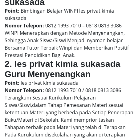
sukasada
Point:
Bimbingan Belajar WINPI les privat kimia
sukasada
Nomor Telepon:
0812 1993 7010 – 0818 0813 3086
WINPI Menerapkan dengan Metode Menyenangkan,
Sehingga Anak Siswa/Siswi Menjadi nyaman belajar
Bersama Tutor Terbaik Winpi dan Memberikan Positif
Prestasi Pendidikan Bagi Anak.
2. les privat kimia sukasada
Guru Menyenangkan
Point:
les privat kimia sukasada
Nomor Telepon:
0812 1993 7010 / 0818 0813 3086
Terangkum Sesuai Kurikulum Pelajaran
Siswa/Siswi,dalam Tahap Pemesanan Materi sesuai
ketentuan Materi yang berbeda pada Setiap Penerapan
Buku/Materi di Sekolah, Kami memprioritaskan
Tahapan terbaik pada Materi yang telah di Terapkan
Pada Kurukulum disekolahan yang akan di terapkan