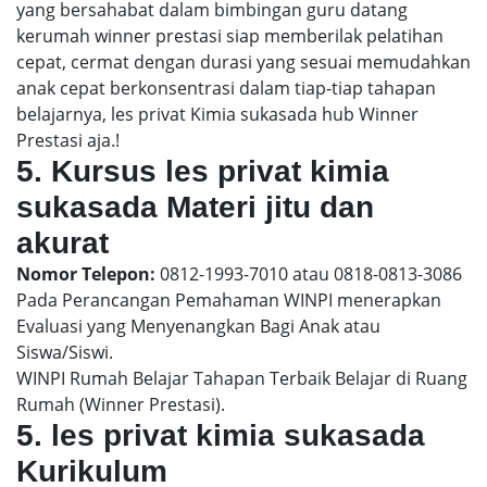
yang bersahabat dalam bimbingan guru datang
kerumah winner prestasi siap memberilak pelatihan
cepat, cermat dengan durasi yang sesuai memudahkan
anak cepat berkonsentrasi dalam tiap-tiap tahapan
belajarnya, les privat Kimia sukasada hub Winner
Prestasi aja.!
5. Kursus les privat kimia
sukasada Materi jitu dan
akurat
Nomor Telepon:
0812-1993-7010 atau 0818-0813-3086
Pada Perancangan Pemahaman WINPI menerapkan
Evaluasi yang Menyenangkan Bagi Anak atau
Siswa/Siswi.
WINPI Rumah Belajar Tahapan Terbaik Belajar di Ruang
Rumah (Winner Prestasi).
5. les privat kimia sukasada
Kurikulum