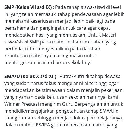
SMP (Kelas VII s/d IX)
: Pada tahap siswa/siswi di level
ini yang telah memasuki tahap pendewasaan agar lebih
memahami keseriusan menjadi lebih baik lagi pada
pemahama dan pengingat untuk cara agar cepat
mendapatkan hasil yang memuaskan, Untuk Materi
siswa/siswi SMP pada materi di tiap sekolahan yang
berbeda, tutor menyesuaikan pada tiap-tiap
kebutuhan materinya masing-masin untuk
mentargetkan nilai terbaik di sekolahnya.
SMA/U (Kelas X s/d XII)
: Putra/Putri di tahap dewasa
yang sudah harus fokus mengejar nilai tertinggi agar
mendapatkan keistimewaan dalam menjalin pekerjaan
yang nyaman pada kelulusan sekolah nantinya, kami
Winner Prestasi mengirim Guru Berpengalaman untuk
mendidik/mengajarkan pengetahuan tahap SMA/U di
ruang rumah sehingga menjadi fokus pembelajaranya,
dalam materi IPS/IPA guru menerapkan materi yang