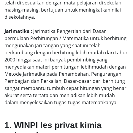
telah di sesuaikan dengan mata pelajaran di sekolah
masing-masing, bertujuan untuk meningkatkan nilai
disekolahnya.
Jarimatika
: Jarimatika Pengertian dari Dasar
permulaan Perhitungan / Matematika untuk berhitung
mengunakan Jari tangan yang saat ini telah
berkambang dengan berhitung lebih mudah dari tahun
2000 hingga saat ini banyak pembimbing yang
menyediakan materi perhitungan lebihmudah dengan
Metode Jarimatika pada Penambahan, Pengurangan,
Pembagian dan Perkalian, Dasar-dasar dari berhitung
sangat membantu tumbuh cepat hitungan yang benar
akurat serta tertata dan menjadikan lebih mudah
dalam menyelesaikan tugas-tugas matematikanya.
1. WINPI les privat kimia