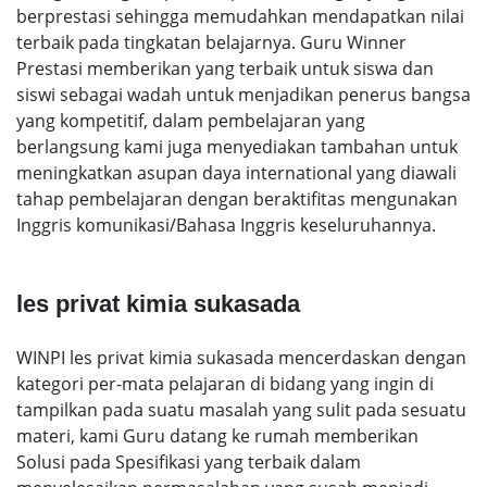
berprestasi sehingga memudahkan mendapatkan nilai
terbaik pada tingkatan belajarnya. Guru Winner
Prestasi memberikan yang terbaik untuk siswa dan
siswi sebagai wadah untuk menjadikan penerus bangsa
yang kompetitif, dalam pembelajaran yang
berlangsung kami juga menyediakan tambahan untuk
meningkatkan asupan daya international yang diawali
tahap pembelajaran dengan beraktifitas mengunakan
Inggris komunikasi/Bahasa Inggris keseluruhannya.
les privat kimia sukasada
WINPI les privat kimia sukasada mencerdaskan dengan
kategori per-mata pelajaran di bidang yang ingin di
tampilkan pada suatu masalah yang sulit pada sesuatu
materi, kami Guru datang ke rumah memberikan
Solusi pada Spesifikasi yang terbaik dalam