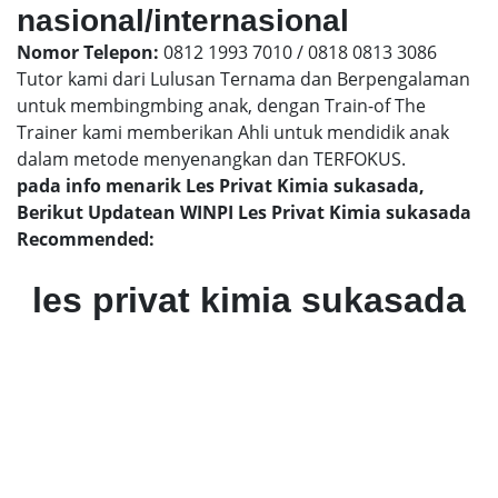
nasional/internasional
Nomor Telepon:
0812 1993 7010 / 0818 0813 3086
Tutor kami dari Lulusan Ternama dan Berpengalaman
untuk membingmbing anak, dengan Train-of The
Trainer kami memberikan Ahli untuk mendidik anak
dalam metode menyenangkan dan TERFOKUS.
pada info menarik Les Privat Kimia sukasada,
Berikut Updatean WINPI Les Privat Kimia sukasada
Recommended:
les privat kimia sukasada