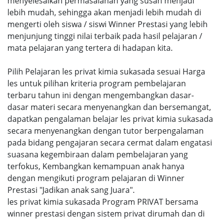
menyelesaikan permasalahan yang susah menjadi
lebih mudah, sehingga akan menjadi lebih mudah di
mengerti oleh siswa / siswi Winner Prestasi yang lebih
menjunjung tinggi nilai terbaik pada hasil pelajaran /
mata pelajaran yang tertera di hadapan kita.
Pilih Pelajaran les privat kimia sukasada sesuai Harga
les untuk pilihan kriteria program pembelajaran
terbaru tahun ini dengan mengembangkan dasar-
dasar materi secara menyenangkan dan bersemangat,
dapatkan pengalaman belajar les privat kimia sukasada
secara menyenangkan dengan tutor berpengalaman
pada bidang pengajaran secara cermat dalam engatasi
suasana kegembiraan dalam pembelajaran yang
terfokus, Kembangkan kemampuan anak hanya
dengan mengikuti program pelajaran di Winner
Prestasi "Jadikan anak sang Juara".
les privat kimia sukasada Program PRIVAT bersama
winner prestasi dengan sistem privat dirumah dan di