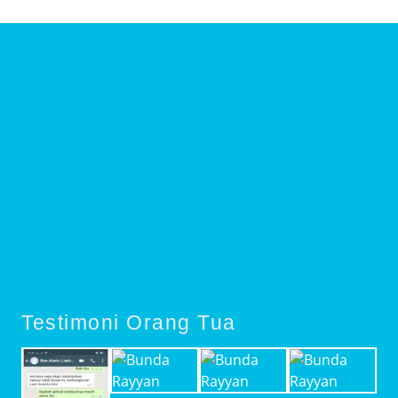
Testimoni Orang Tua