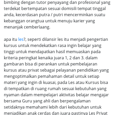
bimbing dengan tutor penyayang dan profesional yang
terdekat bertempatan sesuai domisili tempat tinggal
anda, kecerdasan putra / putri mencerminkan suatu
kebanggan orangtua untuk menuju karier yang
menanjak cemberlaang.
apa itu
les
?, seperti dilansir les itu menjadi pengertian
kursus untuk mendekatkan rasa ingin belajar yang
tinggi untuk mendapatkan hasil memuaskan pada
kriteria peringkat kenaika juara 1, 2 dan 3. dalam
gambaran bisa di perankan untuk pembelajaran
kursus atau privat sebagai pelayanan pendidikan yang
mengoptimalkan pemahaman detail untuk setiap
materi yang ingin di kuasai, pada Les atau Kursus bisa
di tempatkan di ruang rumah sesuai kebutuhan yang
nyaman dalam mempelajari aktivitas belajar mengajar
bersama Guru yang ahli dan berpengalaman
setidaknya memahami lebih dari kebutuhan untuk
menjadikan anak cerdas dan juara pastinya Les Privat