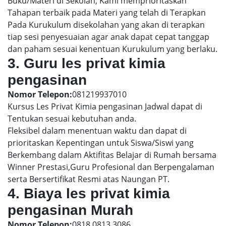
Buku/Materi di Sekolah, Kami memprioritaskan
Tahapan terbaik pada Materi yang telah di Terapkan
Pada Kurukulum disekolahan yang akan di terapkan
tiap sesi penyesuaian agar anak dapat cepat tanggap
dan paham sesuai kenentuan Kurukulum yang berlaku.
3. Guru les privat kimia
pengasinan
Nomor Telepon:
081219937010
Kursus Les Privat Kimia pengasinan Jadwal dapat di
Tentukan sesuai kebutuhan anda.
Fleksibel dalam menentuan waktu dan dapat di
prioritaskan Kepentingan untuk Siswa/Siswi yang
Berkembang dalam Aktifitas Belajar di Rumah bersama
Winner Prestasi,Guru Profesional dan Berpengalaman
serta Bersertifikat Resmi atas Naungan PT.
4. Biaya les privat kimia
pengasinan Murah
Nomor Telepon:
0818 0813 3086