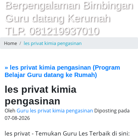
Berpengalaman Bimbingan
Guru datang Kerumah
TLP. 081219937010
Home
les privat kimia pengasinan
»
les privat kimia pengasinan
(Program
Belajar Guru datang ke Rumah)
les privat kimia
pengasinan
Oleh
Guru les privat kimia pengasinan
Diposting pada
07-08-2026
les privat - Temukan Guru Les Terbaik di sini: