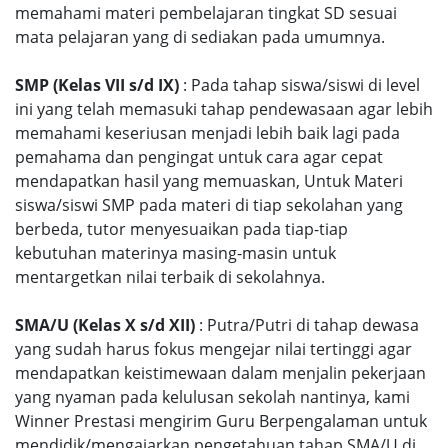
memahami materi pembelajaran tingkat SD sesuai
mata pelajaran yang di sediakan pada umumnya.
SMP (Kelas VII s/d IX)
: Pada tahap siswa/siswi di level
ini yang telah memasuki tahap pendewasaan agar lebih
memahami keseriusan menjadi lebih baik lagi pada
pemahama dan pengingat untuk cara agar cepat
mendapatkan hasil yang memuaskan, Untuk Materi
siswa/siswi SMP pada materi di tiap sekolahan yang
berbeda, tutor menyesuaikan pada tiap-tiap
kebutuhan materinya masing-masin untuk
mentargetkan nilai terbaik di sekolahnya.
SMA/U (Kelas X s/d XII)
: Putra/Putri di tahap dewasa
yang sudah harus fokus mengejar nilai tertinggi agar
mendapatkan keistimewaan dalam menjalin pekerjaan
yang nyaman pada kelulusan sekolah nantinya, kami
Winner Prestasi mengirim Guru Berpengalaman untuk
mendidik/mengajarkan pengetahuan tahap SMA/U di