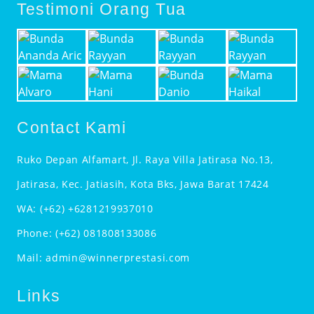
Testimoni Orang Tua
Contact Kami
Ruko Depan Alfamart, Jl. Raya Villa Jatirasa No.13,
Jatirasa, Kec. Jatiasih, Kota Bks, Jawa Barat 17424
WA:
(+62) +6281219937010
Phone:
(+62) 081808133086
Mail:
admin@winnerprestasi.com
Links