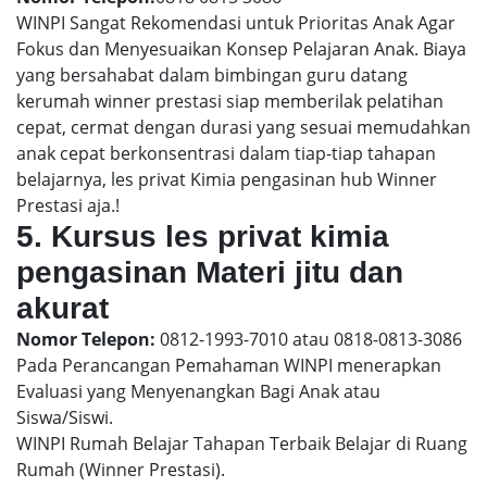
WINPI Sangat Rekomendasi untuk Prioritas Anak Agar
Fokus dan Menyesuaikan Konsep Pelajaran Anak. Biaya
yang bersahabat dalam bimbingan guru datang
kerumah winner prestasi siap memberilak pelatihan
cepat, cermat dengan durasi yang sesuai memudahkan
anak cepat berkonsentrasi dalam tiap-tiap tahapan
belajarnya, les privat Kimia pengasinan hub Winner
Prestasi aja.!
5. Kursus les privat kimia
pengasinan Materi jitu dan
akurat
Nomor Telepon:
0812-1993-7010 atau 0818-0813-3086
Pada Perancangan Pemahaman WINPI menerapkan
Evaluasi yang Menyenangkan Bagi Anak atau
Siswa/Siswi.
WINPI Rumah Belajar Tahapan Terbaik Belajar di Ruang
Rumah (Winner Prestasi).