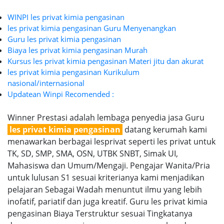
WINPI les privat kimia pengasinan
les privat kimia pengasinan Guru Menyenangkan
Guru les privat kimia pengasinan
Biaya les privat kimia pengasinan Murah
Kursus les privat kimia pengasinan Materi jitu dan akurat
les privat kimia pengasinan Kurikulum
nasional/internasional
Updatean Winpi Recomended :
Winner Prestasi adalah lembaga penyedia jasa Guru
les privat kimia pengasinan
datang kerumah kami
menawarkan berbagai lesprivat seperti les privat untuk
TK, SD, SMP, SMA, OSN, UTBK SNBT, Simak UI,
Mahasiswa dan Umum/Mengaji. Pengajar Wanita/Pria
untuk lulusan S1 sesuai kriterianya kami menjadikan
pelajaran Sebagai Wadah menuntut ilmu yang lebih
inofatif, pariatif dan juga kreatif. Guru les privat kimia
pengasinan Biaya Terstruktur sesuai Tingkatanya