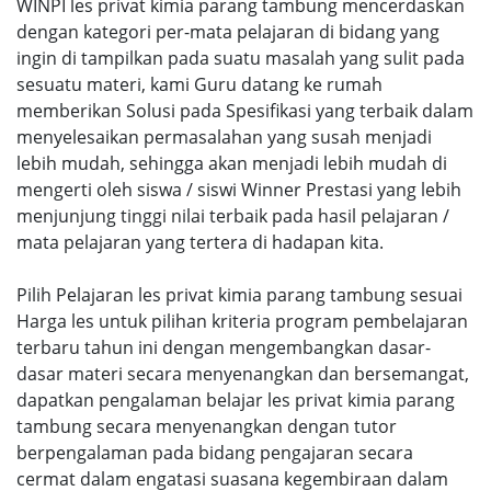
WINPI les privat kimia parang tambung mencerdaskan
dengan kategori per-mata pelajaran di bidang yang
ingin di tampilkan pada suatu masalah yang sulit pada
sesuatu materi, kami Guru datang ke rumah
memberikan Solusi pada Spesifikasi yang terbaik dalam
menyelesaikan permasalahan yang susah menjadi
lebih mudah, sehingga akan menjadi lebih mudah di
mengerti oleh siswa / siswi Winner Prestasi yang lebih
menjunjung tinggi nilai terbaik pada hasil pelajaran /
mata pelajaran yang tertera di hadapan kita.
Pilih Pelajaran les privat kimia parang tambung sesuai
Harga les untuk pilihan kriteria program pembelajaran
terbaru tahun ini dengan mengembangkan dasar-
dasar materi secara menyenangkan dan bersemangat,
dapatkan pengalaman belajar les privat kimia parang
tambung secara menyenangkan dengan tutor
berpengalaman pada bidang pengajaran secara
cermat dalam engatasi suasana kegembiraan dalam