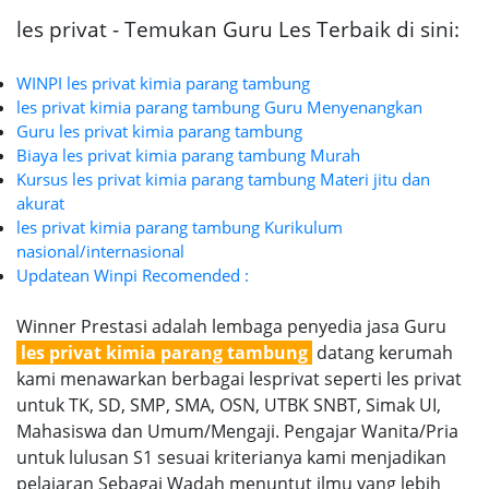
les privat - Temukan Guru Les Terbaik di sini:
WINPI les privat kimia parang tambung
les privat kimia parang tambung Guru Menyenangkan
Guru les privat kimia parang tambung
Biaya les privat kimia parang tambung Murah
Kursus les privat kimia parang tambung Materi jitu dan
akurat
les privat kimia parang tambung Kurikulum
nasional/internasional
Updatean Winpi Recomended :
Winner Prestasi adalah lembaga penyedia jasa Guru
les privat kimia parang tambung
datang kerumah
kami menawarkan berbagai lesprivat seperti les privat
untuk TK, SD, SMP, SMA, OSN, UTBK SNBT, Simak UI,
Mahasiswa dan Umum/Mengaji. Pengajar Wanita/Pria
untuk lulusan S1 sesuai kriterianya kami menjadikan
pelajaran Sebagai Wadah menuntut ilmu yang lebih