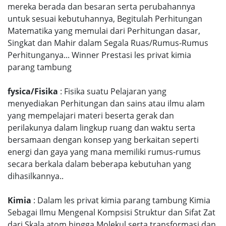
mereka berada dan besaran serta perubahannya
untuk sesuai kebutuhannya, Begitulah Perhitungan
Matematika yang memulai dari Perhitungan dasar,
Singkat dan Mahir dalam Segala Ruas/Rumus-Rumus
Perhitunganya... Winner Prestasi les privat kimia
parang tambung
fysica/Fisika
: Fisika suatu Pelajaran yang
menyediakan Perhitungan dan sains atau ilmu alam
yang mempelajari materi beserta gerak dan
perilakunya dalam lingkup ruang dan waktu serta
bersamaan dengan konsep yang berkaitan seperti
energi dan gaya yang mana memiliki rumus-rumus
secara berkala dalam beberapa kebutuhan yang
dihasilkannya..
Kimia
: Dalam les privat kimia parang tambung Kimia
Sebagai Ilmu Mengenal Kompsisi Struktur dan Sifat Zat
dari Skala atom hingga Molekul serta transformasi dan