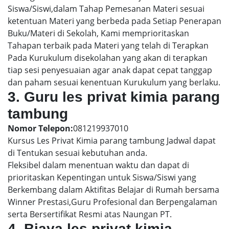
Siswa/Siswi,dalam Tahap Pemesanan Materi sesuai
ketentuan Materi yang berbeda pada Setiap Penerapan
Buku/Materi di Sekolah, Kami memprioritaskan
Tahapan terbaik pada Materi yang telah di Terapkan
Pada Kurukulum disekolahan yang akan di terapkan
tiap sesi penyesuaian agar anak dapat cepat tanggap
dan paham sesuai kenentuan Kurukulum yang berlaku.
3. Guru les privat kimia parang
tambung
Nomor Telepon:
081219937010
Kursus Les Privat Kimia parang tambung Jadwal dapat
di Tentukan sesuai kebutuhan anda.
Fleksibel dalam menentuan waktu dan dapat di
prioritaskan Kepentingan untuk Siswa/Siswi yang
Berkembang dalam Aktifitas Belajar di Rumah bersama
Winner Prestasi,Guru Profesional dan Berpengalaman
serta Bersertifikat Resmi atas Naungan PT.
4. Biaya les privat kimia