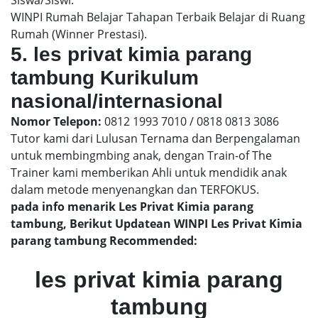
WINPI Rumah Belajar Tahapan Terbaik Belajar di Ruang
Rumah (Winner Prestasi).
5. les privat kimia parang
tambung Kurikulum
nasional/internasional
Nomor Telepon:
0812 1993 7010 / 0818 0813 3086
Tutor kami dari Lulusan Ternama dan Berpengalaman
untuk membingmbing anak, dengan Train-of The
Trainer kami memberikan Ahli untuk mendidik anak
dalam metode menyenangkan dan TERFOKUS.
pada info menarik Les Privat Kimia parang
tambung, Berikut Updatean WINPI Les Privat Kimia
parang tambung Recommended:
les privat kimia parang
tambung