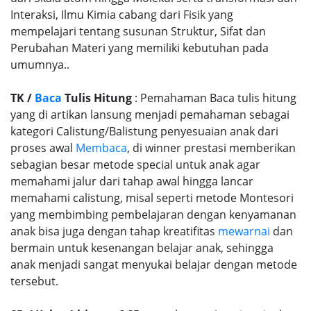
Interaksi, Ilmu Kimia cabang dari Fisik yang
mempelajari tentang susunan Struktur, Sifat dan
Perubahan Materi yang memiliki kebutuhan pada
umumnya..
TK /
Baca
Tulis Hitung
: Pemahaman Baca tulis hitung
yang di artikan lansung menjadi pemahaman sebagai
kategori Calistung/Balistung penyesuaian anak dari
proses awal
Membaca
, di winner prestasi memberikan
sebagian besar metode special untuk anak agar
memahami jalur dari tahap awal hingga lancar
memahami calistung, misal seperti metode Montesori
yang membimbing pembelajaran dengan kenyamanan
anak bisa juga dengan tahap kreatifitas
mewarnai
dan
bermain untuk kesenangan belajar anak, sehingga
anak menjadi sangat menyukai belajar dengan metode
tersebut.