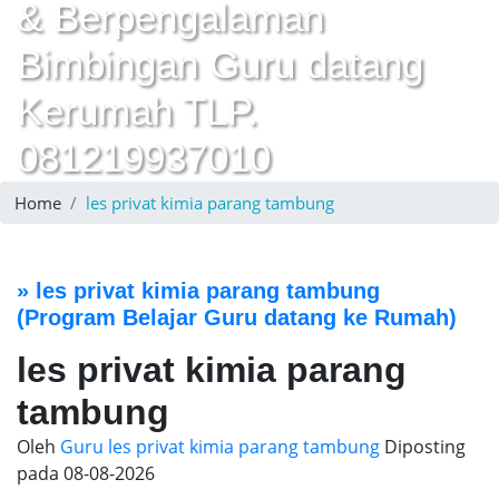
& Berpengalaman
Bimbingan Guru datang
Kerumah TLP.
081219937010
Home
les privat kimia parang tambung
»
les privat kimia parang tambung
(Program Belajar Guru datang ke Rumah)
les privat kimia parang
tambung
Oleh
Guru les privat kimia parang tambung
Diposting
pada
08-08-2026