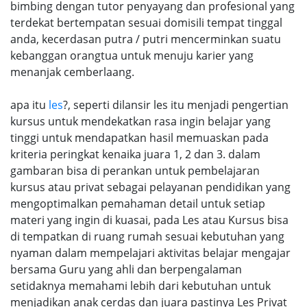
bimbing dengan tutor penyayang dan profesional yang
terdekat bertempatan sesuai domisili tempat tinggal
anda, kecerdasan putra / putri mencerminkan suatu
kebanggan orangtua untuk menuju karier yang
menanjak cemberlaang.
apa itu
les
?, seperti dilansir les itu menjadi pengertian
kursus untuk mendekatkan rasa ingin belajar yang
tinggi untuk mendapatkan hasil memuaskan pada
kriteria peringkat kenaika juara 1, 2 dan 3. dalam
gambaran bisa di perankan untuk pembelajaran
kursus atau privat sebagai pelayanan pendidikan yang
mengoptimalkan pemahaman detail untuk setiap
materi yang ingin di kuasai, pada Les atau Kursus bisa
di tempatkan di ruang rumah sesuai kebutuhan yang
nyaman dalam mempelajari aktivitas belajar mengajar
bersama Guru yang ahli dan berpengalaman
setidaknya memahami lebih dari kebutuhan untuk
menjadikan anak cerdas dan juara pastinya Les Privat