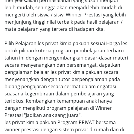
menyelesaikan permasalahan yang susah menjadi
lebih mudah, sehingga akan menjadi lebih mudah di
mengerti oleh siswa / siswi Winner Prestasi yang lebih
menjunjung tinggi nilai terbaik pada hasil pelajaran /
mata pelajaran yang tertera di hadapan kita.
Pilih Pelajaran les privat kimia pakuan sesuai Harga les
untuk pilihan kriteria program pembelajaran terbaru
tahun ini dengan mengembangkan dasar-dasar materi
secara menyenangkan dan bersemangat, dapatkan
pengalaman belajar les privat kimia pakuan secara
menyenangkan dengan tutor berpengalaman pada
bidang pengajaran secara cermat dalam engatasi
suasana kegembiraan dalam pembelajaran yang
terfokus, Kembangkan kemampuan anak hanya
dengan mengikuti program pelajaran di Winner
Prestasi "Jadikan anak sang Juara".
les privat kimia pakuan Program PRIVAT bersama
winner prestasi dengan sistem privat dirumah dan di