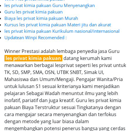
les privat kimia pakuan Guru Menyenangkan
Guru les privat kimia pakuan
Biaya les privat kimia pakuan Murah
Kursus les privat kimia pakuan Materi jitu dan akurat
les privat kimia pakuan Kurikulum nasional/internasional
Updatean Winpi Recomended :
Winner Prestasi adalah lembaga penyedia jasa Guru
les privat kimia pakuan
datang kerumah kami
menawarkan berbagai lesprivat seperti les privat untuk
TK, SD, SMP, SMA, OSN, UTBK SNBT, Simak UI,
Mahasiswa dan Umum/Mengaji. Pengajar Wanita/Pria
untuk lulusan S1 sesuai kriterianya kami menjadikan
pelajaran Sebagai Wadah menuntut ilmu yang lebih
inofatif, pariatif dan juga kreatif. Guru les privat kimia
pakuan Biaya Terstruktur sesuai Tingkatanya dengan
cara mengajar secara menyenangkan dan terfokus
dengan metode yang luar biasa dalam
mengembangkan potensi penerus bangsa yang cerdas