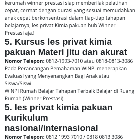
kerumah winner prestasi siap memberilak pelatihan
cepat, cermat dengan durasi yang sesuai memudahkan
anak cepat berkonsentrasi dalam tiap-tiap tahapan
belajarnya, les privat Kimia pakuan hub Winner
Prestasi aja.!
5. Kursus les privat kimia
pakuan Materi jitu dan akurat
Nomor Telepon:
0812-1993-7010 atau 0818-0813-3086
Pada Perancangan Pemahaman WINPI menerapkan
Evaluasi yang Menyenangkan Bagi Anak atau
Siswa/Siswi.
WINPI Rumah Belajar Tahapan Terbaik Belajar di Ruang
Rumah (Winner Prestasi).
5. les privat kimia pakuan
Kurikulum
nasional/internasional
Nomor Telepon:
0812 1993 7010 / 0818 0813 3086