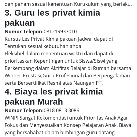
dan paham sesuai kenentuan Kurukulum yang berlaku.
3. Guru les privat kimia
pakuan
Nomor Telepon:
081219937010
Kursus Les Privat Kimia pakuan Jadwal dapat di
Tentukan sesuai kebutuhan anda.
Fleksibel dalam menentuan waktu dan dapat di
prioritaskan Kepentingan untuk Siswa/Siswi yang
Berkembang dalam Aktifitas Belajar di Rumah bersama
Winner Prestasi,Guru Profesional dan Berpengalaman
serta Bersertifikat Resmi atas Naungan PT.
4. Biaya les privat kimia
pakuan Murah
Nomor Telepon:
0818 0813 3086
WINPI Sangat Rekomendasi untuk Prioritas Anak Agar
Fokus dan Menyesuaikan Konsep Pelajaran Anak. Biaya
yang bersahabat dalam bimbingan guru datang