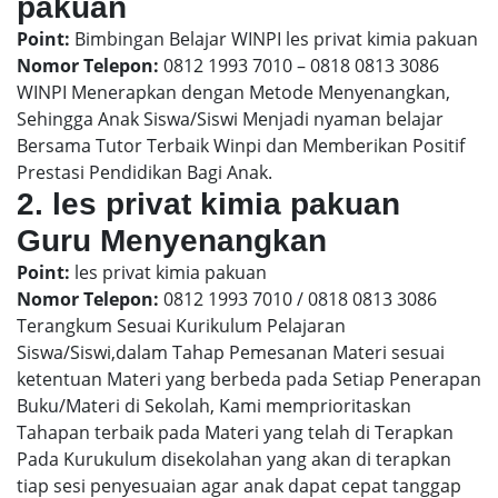
pakuan
Point:
Bimbingan Belajar WINPI les privat kimia pakuan
Nomor Telepon:
0812 1993 7010 – 0818 0813 3086
WINPI Menerapkan dengan Metode Menyenangkan,
Sehingga Anak Siswa/Siswi Menjadi nyaman belajar
Bersama Tutor Terbaik Winpi dan Memberikan Positif
Prestasi Pendidikan Bagi Anak.
2. les privat kimia pakuan
Guru Menyenangkan
Point:
les privat kimia pakuan
Nomor Telepon:
0812 1993 7010 / 0818 0813 3086
Terangkum Sesuai Kurikulum Pelajaran
Siswa/Siswi,dalam Tahap Pemesanan Materi sesuai
ketentuan Materi yang berbeda pada Setiap Penerapan
Buku/Materi di Sekolah, Kami memprioritaskan
Tahapan terbaik pada Materi yang telah di Terapkan
Pada Kurukulum disekolahan yang akan di terapkan
tiap sesi penyesuaian agar anak dapat cepat tanggap