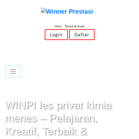
Halo, Siswa & Siswi
Login
Daftar
WINPI les privat kimia
menes – Pelajaran,
Kreatif, Terbaik &