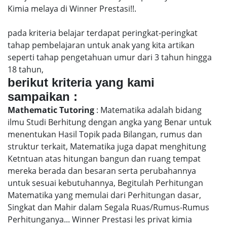
Kimia melaya di Winner Prestasi!!.
pada kriteria belajar terdapat peringkat-peringkat
tahap pembelajaran untuk anak yang kita artikan
seperti tahap pengetahuan umur dari 3 tahun hingga
18 tahun,
berikut kriteria yang kami
sampaikan :
Mathematic Tutoring
: Matematika adalah bidang
ilmu Studi Berhitung dengan angka yang Benar untuk
menentukan Hasil Topik pada Bilangan, rumus dan
struktur terkait, Matematika juga dapat menghitung
Ketntuan atas hitungan bangun dan ruang tempat
mereka berada dan besaran serta perubahannya
untuk sesuai kebutuhannya, Begitulah Perhitungan
Matematika yang memulai dari Perhitungan dasar,
Singkat dan Mahir dalam Segala Ruas/Rumus-Rumus
Perhitunganya... Winner Prestasi les privat kimia