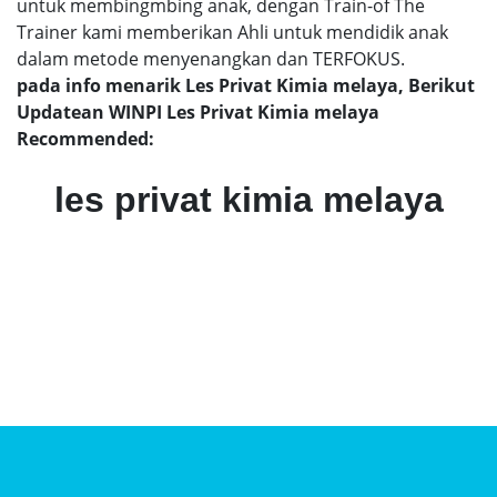
untuk membingmbing anak, dengan Train-of The
Trainer kami memberikan Ahli untuk mendidik anak
dalam metode menyenangkan dan TERFOKUS.
pada info menarik Les Privat Kimia melaya, Berikut
Updatean WINPI Les Privat Kimia melaya
Recommended:
les privat kimia melaya