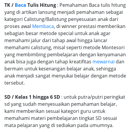
TK /
Baca
Tulis Hitung
: Pemahaman Baca tulis hitung
yang di artikan lansung menjadi pemahaman sebagai
kategori Calistung/Balistung penyesuaian anak dari
proses awal
Membaca
, di winner prestasi memberikan
sebagian besar metode special untuk anak agar
memahami jalur dari tahap awal hingga lancar
memahami calistung, misal seperti metode Montesori
yang membimbing pembelajaran dengan kenyamanan
anak bisa juga dengan tahap kreatifitas
mewarnai
dan
bermain untuk kesenangan belajar anak, sehingga
anak menjadi sangat menyukai belajar dengan metode
tersebut.
SD / Kelas 1 hingga 6 SD
: untuk putra/putri peringkat
sd yang sudah menyesuaikan pemahaman belajar,
kami memberikan sesuai kategori guru untuk
memahami materi pembelajaran tingkat SD sesuai
mata pelajaran yang di sediakan pada umumnya.