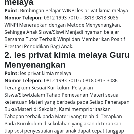
melaya
Point:
Bimbingan Belajar WINPI les privat kimia melaya
Nomor Telepon:
0812 1993 7010 – 0818 0813 3086
WINPI Menerapkan dengan Metode Menyenangkan,
Sehingga Anak Siswa/Siswi Menjadi nyaman belajar
Bersama Tutor Terbaik Winpi dan Memberikan Positif
Prestasi Pendidikan Bagi Anak.
2. les privat kimia melaya Guru
Menyenangkan
Point:
les privat kimia melaya
Nomor Telepon:
0812 1993 7010 / 0818 0813 3086
Terangkum Sesuai Kurikulum Pelajaran
Siswa/Siswi,dalam Tahap Pemesanan Materi sesuai
ketentuan Materi yang berbeda pada Setiap Penerapan
Buku/Materi di Sekolah, Kami memprioritaskan
Tahapan terbaik pada Materi yang telah di Terapkan
Pada Kurukulum disekolahan yang akan di terapkan
tiap sesi penyesuaian agar anak dapat cepat tanggap