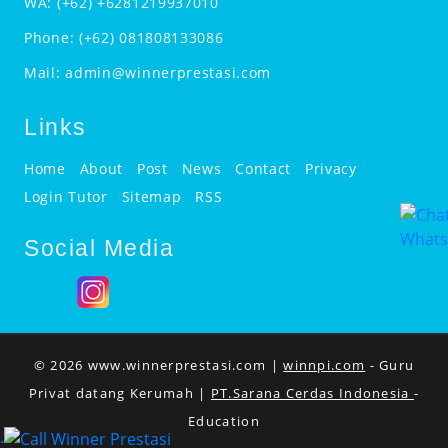
WA:
(+62) +6281219937010
Phone:
(+62) 081808133086
Mail:
admin@winnerprestasi.com
Links
Home
About
Post
News
Contact
Privacy
Login Tutor
Sitemap
RSS
Social Media
© 2026 www.winnerprestasi.com |
winnpi.com
- Guru
Privat datang Kerumah |
PT.Sarana Cerdas Indonesia
-
Education
.