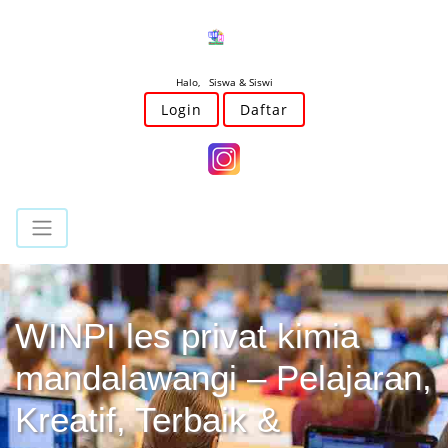
Halo, Siswa & Siswi
Login
Daftar
WINPI les privat kimia
mandalawangi – Pelajaran,
Kreatif, Terbaik &