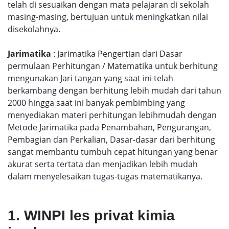
telah di sesuaikan dengan mata pelajaran di sekolah
masing-masing, bertujuan untuk meningkatkan nilai
disekolahnya.
Jarimatika
: Jarimatika Pengertian dari Dasar
permulaan Perhitungan / Matematika untuk berhitung
mengunakan Jari tangan yang saat ini telah
berkambang dengan berhitung lebih mudah dari tahun
2000 hingga saat ini banyak pembimbing yang
menyediakan materi perhitungan lebihmudah dengan
Metode Jarimatika pada Penambahan, Pengurangan,
Pembagian dan Perkalian, Dasar-dasar dari berhitung
sangat membantu tumbuh cepat hitungan yang benar
akurat serta tertata dan menjadikan lebih mudah
dalam menyelesaikan tugas-tugas matematikanya.
1. WINPI les privat kimia