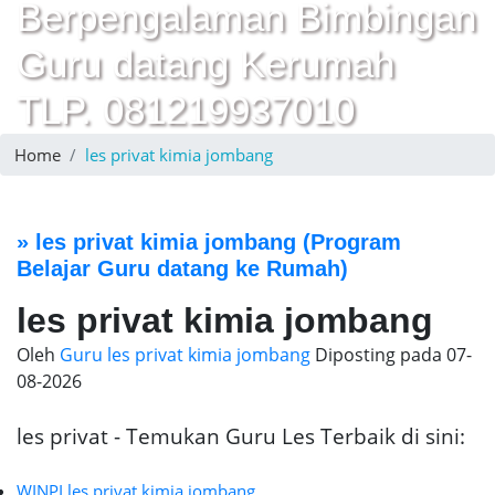
Berpengalaman Bimbingan
Guru datang Kerumah
TLP. 081219937010
Home
les privat kimia jombang
»
les privat kimia jombang
(Program
Belajar Guru datang ke Rumah)
les privat kimia jombang
Oleh
Guru les privat kimia jombang
Diposting pada
07-
08-2026
les privat - Temukan Guru Les Terbaik di sini:
WINPI les privat kimia jombang