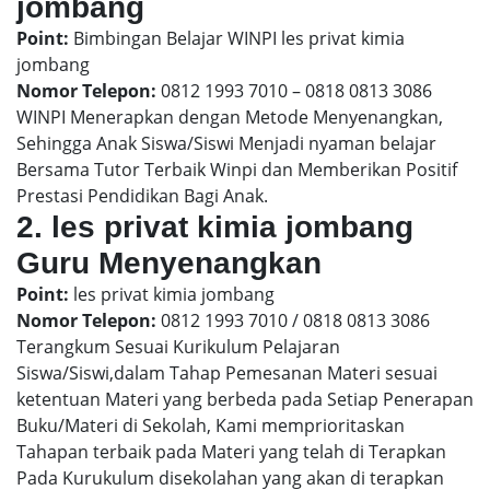
jombang
Point:
Bimbingan Belajar WINPI les privat kimia
jombang
Nomor Telepon:
0812 1993 7010 – 0818 0813 3086
WINPI Menerapkan dengan Metode Menyenangkan,
Sehingga Anak Siswa/Siswi Menjadi nyaman belajar
Bersama Tutor Terbaik Winpi dan Memberikan Positif
Prestasi Pendidikan Bagi Anak.
2. les privat kimia jombang
Guru Menyenangkan
Point:
les privat kimia jombang
Nomor Telepon:
0812 1993 7010 / 0818 0813 3086
Terangkum Sesuai Kurikulum Pelajaran
Siswa/Siswi,dalam Tahap Pemesanan Materi sesuai
ketentuan Materi yang berbeda pada Setiap Penerapan
Buku/Materi di Sekolah, Kami memprioritaskan
Tahapan terbaik pada Materi yang telah di Terapkan
Pada Kurukulum disekolahan yang akan di terapkan