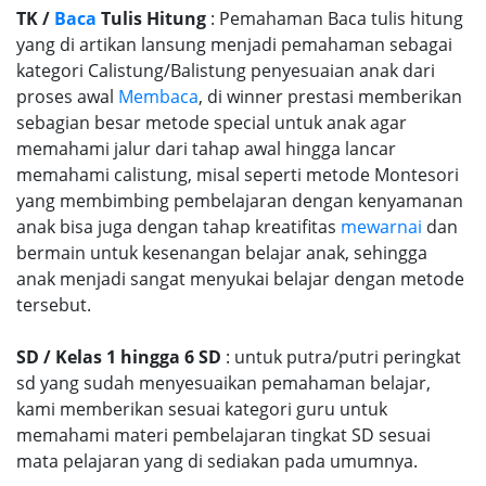
TK /
Baca
Tulis Hitung
: Pemahaman Baca tulis hitung
yang di artikan lansung menjadi pemahaman sebagai
kategori Calistung/Balistung penyesuaian anak dari
proses awal
Membaca
, di winner prestasi memberikan
sebagian besar metode special untuk anak agar
memahami jalur dari tahap awal hingga lancar
memahami calistung, misal seperti metode Montesori
yang membimbing pembelajaran dengan kenyamanan
anak bisa juga dengan tahap kreatifitas
mewarnai
dan
bermain untuk kesenangan belajar anak, sehingga
anak menjadi sangat menyukai belajar dengan metode
tersebut.
SD / Kelas 1 hingga 6 SD
: untuk putra/putri peringkat
sd yang sudah menyesuaikan pemahaman belajar,
kami memberikan sesuai kategori guru untuk
memahami materi pembelajaran tingkat SD sesuai
mata pelajaran yang di sediakan pada umumnya.