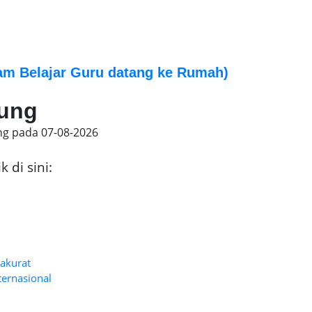
am Belajar Guru datang ke Rumah)
iung
ng pada
07-08-2026
 di sini:
 akurat
ternasional