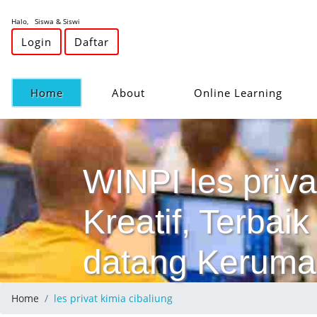
Halo, Siswa & Siswi
Login
Daftar
(current)
Home
About
Online Learning
WINPI les priva
Kreatif, Terba
datang Keruma
Home
les privat kimia cibaliung