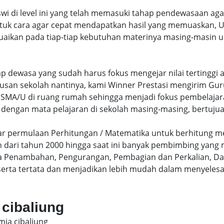
swi di level ini yang telah memasuki tahap pendewasaan ag
uk cara agar cepat mendapatkan hasil yang memuaskan, Un
uaikan pada tiap-tiap kebutuhan materinya masing-masin un
hap dewasa yang sudah harus fokus mengejar nilai terting
lusan sekolah nantinya, kami Winner Prestasi mengirim G
MA/U di ruang rumah sehingga menjadi fokus pembelajara
 dengan mata pelajaran di sekolah masing-masing, bertujua
sar permulaan Perhitungan / Matematika untuk berhitung me
dari tahun 2000 hingga saat ini banyak pembimbing yang
a Penambahan, Pengurangan, Pembagian dan Perkalian, Da
serta tertata dan menjadikan lebih mudah dalam menyelesa
 cibaliung
mia cibaliung