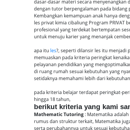
dasar-dasar materi secara menyenangkan d
dengan tutor berpengalaman pada bidang p
Kembangkan kemampuan anak hanya dengan m
les privat kimia cibaliung Program PRIVAT
profesional yang terdekat bertempatan ses
untuk menuju karier yang menanjak cember
apa itu
les
?, seperti dilansir les itu menja
memuaskan pada kriteria peringkat kenaika 
pelayanan pendidikan yang mengoptimalkan 
di ruang rumah sesuai kebutuhan yang nya
setidaknya memahami lebih dari kebutuhan u
pada kriteria belajar terdapat peringkat-p
hingga 18 tahun,
berikut kriteria yang kami s
Mathematic Tutoring
: Matematika adalah 
rumus dan struktur terkait, Matematika j
serta perubahannya untuk sesuai kebutuhan