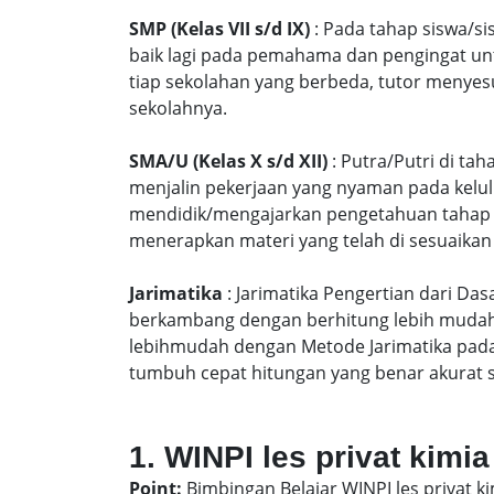
SMP (Kelas VII s/d IX)
: Pada tahap siswa/si
baik lagi pada pemahama dan pengingat unt
tiap sekolahan yang berbeda, tutor menyes
sekolahnya.
SMA/U (Kelas X s/d XII)
: Putra/Putri di ta
menjalin pekerjaan yang nyaman pada kelu
mendidik/mengajarkan pengetahuan tahap S
menerapkan materi yang telah di sesuaikan
Jarimatika
: Jarimatika Pengertian dari Da
berkambang dengan berhitung lebih mudah 
lebihmudah dengan Metode Jarimatika pad
tumbuh cepat hitungan yang benar akurat 
1. WINPI les privat kimia
Point:
Bimbingan Belajar WINPI les privat ki