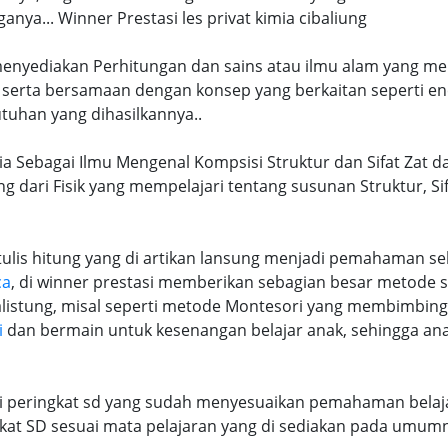
a... Winner Prestasi les privat kimia cibaliung
 menyediakan Perhitungan dan sains atau ilmu alam yang me
 serta bersamaan dengan konsep yang berkaitan seperti en
tuhan yang dihasilkannya..
mia Sebagai Ilmu Mengenal Kompsisi Struktur dan Sifat Zat d
ng dari Fisik yang mempelajari tentang susunan Struktur, S
lis hitung yang di artikan lansung menjadi pemahaman seb
ca
, di winner prestasi memberikan sebagian besar metode 
alistung, misal seperti metode Montesori yang membimbi
i
dan bermain untuk kesenangan belajar anak, sehingga an
ri peringkat sd yang sudah menyesuaikan pemahaman belaja
at SD sesuai mata pelajaran yang di sediakan pada umum