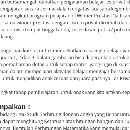
an bersemangat, dapatkan pengalaman belajar les privat k
engajaran secara cermat dalam engatasi suasana kegembi
engikuti program pelajaran di Winner Prestasi "Jadikan 
 bersama winner prestasi dengan sistem privat dirumah dan
uai domisili tempat tinggal anda, kecerdasan putra / putr
laang.
di pengertian kursus untuk mendekatkan rasa ingin belajar y
juara 1, 2 dan 3. dalam gambaran bisa di perankan untuk p
pemahaman detail untuk setiap materi yang ingin di kuasai
man dalam mempelajari aktivitas belajar mengajar bersam
ntuk menjadikan anak cerdas dan juara pastinya Les Privat 
eringkat tahap pembelajaran untuk anak yang kita artikan s
ampaikan :
bidang ilmu Studi Berhitung dengan angka yang Benar untu
uga dapat menghitung Ketntuan atas hitungan bangun dan 
nya, Begitulah Perhitungan Matematika yang memulai dari