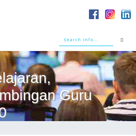
lajaran,
Bimbingan Guru
0