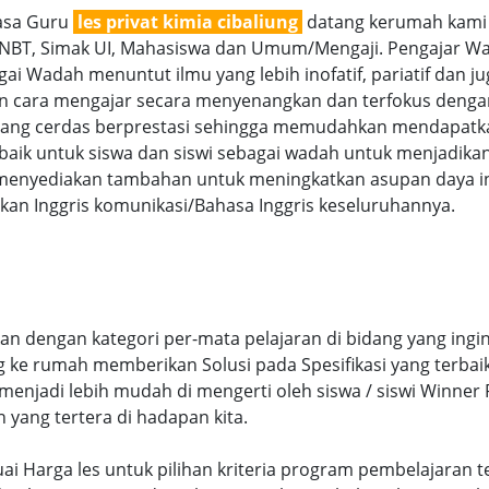
jasa Guru
les privat kimia cibaliung
datang kerumah kami m
SNBT, Simak UI, Mahasiswa dan Umum/Mengaji. Pengajar Wan
i Wadah menuntut ilmu yang lebih inofatif, pariatif dan juga
gan cara mengajar secara menyenangkan dan terfokus denga
g cerdas berprestasi sehingga memudahkan mendapatkan n
aik untuk siswa dan siswi sebagai wadah untuk menjadikan
menyediakan tambahan untuk meningkatkan asupan daya int
an Inggris komunikasi/Bahasa Inggris keseluruhannya.
kan dengan kategori per-mata pelajaran di bidang yang ingi
ng ke rumah memberikan Solusi pada Spesifikasi yang terb
njadi lebih mudah di mengerti oleh siswa / siswi Winner Pr
n yang tertera di hadapan kita.
 sesuai Harga les untuk pilihan kriteria program pembelajar