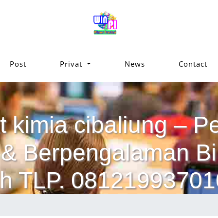
Post
Privat
News
Contact
t kimia cibaliung – Pe
ik & Berpengalaman 
h TLP. 08121993701