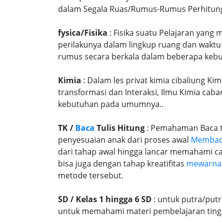
dalam Segala Ruas/Rumus-Rumus Perhitungany
fysica/Fisika
: Fisika suatu Pelajaran yang
perilakunya dalam lingkup ruang dan waktu
rumus secara berkala dalam beberapa kebu
Kimia
: Dalam les privat kimia cibaliung Ki
transformasi dan Interaksi, Ilmu Kimia caba
kebutuhan pada umumnya..
TK /
Baca
Tulis Hitung
: Pemahaman Baca tu
penyesuaian anak dari proses awal
Memba
dari tahap awal hingga lancar memahami c
bisa juga dengan tahap kreatifitas
mewarna
metode tersebut.
SD / Kelas 1 hingga 6 SD
: untuk putra/put
untuk memahami materi pembelajaran tingk