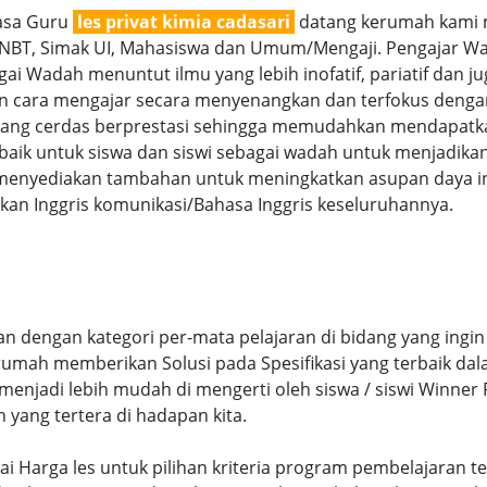
jasa Guru
les privat kimia cadasari
datang kerumah kami m
SNBT, Simak UI, Mahasiswa dan Umum/Mengaji. Pengajar Wan
i Wadah menuntut ilmu yang lebih inofatif, pariatif dan juga
gan cara mengajar secara menyenangkan dan terfokus denga
g cerdas berprestasi sehingga memudahkan mendapatkan n
aik untuk siswa dan siswi sebagai wadah untuk menjadikan
menyediakan tambahan untuk meningkatkan asupan daya int
an Inggris komunikasi/Bahasa Inggris keseluruhannya.
an dengan kategori per-mata pelajaran di bidang yang ingin
 rumah memberikan Solusi pada Spesifikasi yang terbaik d
njadi lebih mudah di mengerti oleh siswa / siswi Winner Pr
n yang tertera di hadapan kita.
sesuai Harga les untuk pilihan kriteria program pembelajar