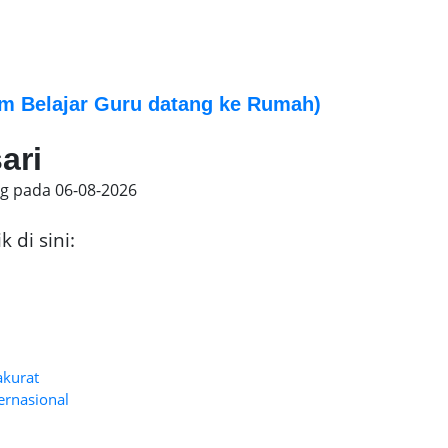
m Belajar Guru datang ke Rumah)
ari
ng pada
06-08-2026
 di sini:
akurat
ternasional