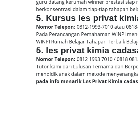
guru datang kerumah winner prestasi siap
berkonsentrasi dalam tiap-tiap tahapan belaj
5. Kursus les privat kimi
Nomor Telepon:
0812-1993-7010 atau 0818
Pada Perancangan Pemahaman WINPI menera
WINPI Rumah Belajar Tahapan Terbaik Belaj
5. les privat kimia cada
Nomor Telepon:
0812 1993 7010 / 0818 081
Tutor kami dari Lulusan Ternama dan Berp
mendidik anak dalam metode menyenangk
pada info menarik Les Privat Kimia cada