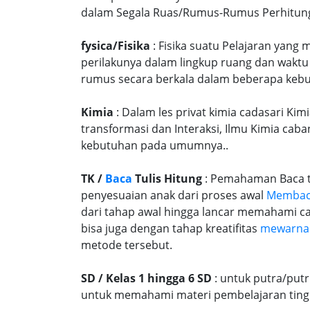
dalam Segala Ruas/Rumus-Rumus Perhitungan
fysica/Fisika
: Fisika suatu Pelajaran yang
perilakunya dalam lingkup ruang dan waktu
rumus secara berkala dalam beberapa kebu
Kimia
: Dalam les privat kimia cadasari Kim
transformasi dan Interaksi, Ilmu Kimia caba
kebutuhan pada umumnya..
TK /
Baca
Tulis Hitung
: Pemahaman Baca tu
penyesuaian anak dari proses awal
Memba
dari tahap awal hingga lancar memahami c
bisa juga dengan tahap kreatifitas
mewarna
metode tersebut.
SD / Kelas 1 hingga 6 SD
: untuk putra/put
untuk memahami materi pembelajaran tingk