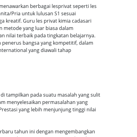
enawarkan berbagai lesprivat seperti les
ita/Pria untuk lulusan S1 sesuai
 kreatif. Guru les privat kimia cadasari
n metode yang luar biasa dalam
ilai terbaik pada tingkatan belajarnya.
 penerus bangsa yang kompetitif, dalam
ernational yang diawali tahap
 di tampilkan pada suatu masalah yang sulit
alam menyelesaikan permasalahan yang
estasi yang lebih menjunjung tinggi nilai
an terbaru tahun ini dengan mengembangkan