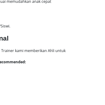
esuai memudahkan anak cepat
Siswi.
nal
 Trainer kami memberikan Ahli untuk
i Recommended: