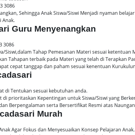
13 3086
gkan, Sehingga Anak Siswa/Siswi Menjadi nyaman belajar 
i Anak.
asari Guru Menyenangkan
3 3086
wa/Siswi,dalam Tahap Pemesanan Materi sesuai ketentuan 
kan Tahapan terbaik pada Materi yang telah di Terapkan P
dapat cepat tanggap dan paham sesuai kenentuan Kurukulu
 cadasari
pat di Tentukan sesuai kebutuhan anda.
 di prioritaskan Kepentingan untuk Siswa/Siswi yang Berke
dan Berpengalaman serta Bersertifikat Resmi atas Naungan
a cadasari Murah
 Anak Agar Fokus dan Menyesuaikan Konsep Pelajaran Anak