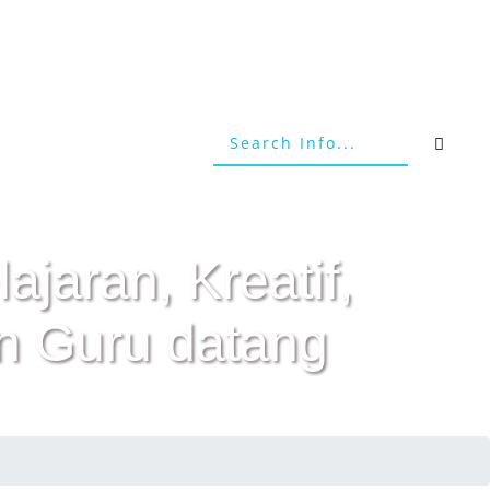
ajaran, Kreatif,
n Guru datang