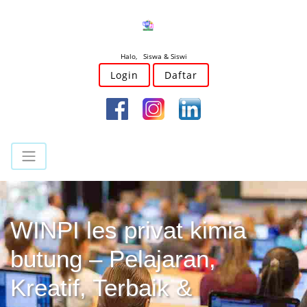
Halo, Siswa & Siswi
Login
Daftar
WINPI les privat kimia
butung – Pelajaran,
Kreatif, Terbaik &