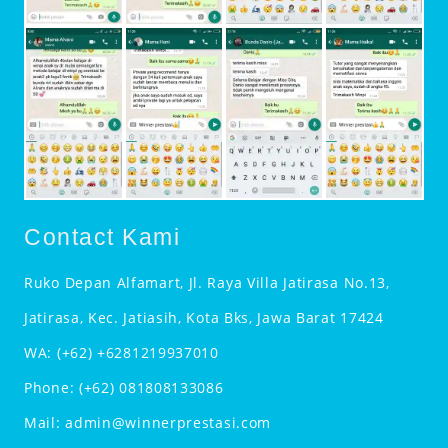
Contact Kami
Ruko Depan Alfamart, Jl. Raya Villa Jatirasa No.13,
Jatirasa, Kec. Jatiasih, Kota Bks, Jawa Barat 17424
WA:
(+62) +6281219937010
Phone:
(+62) 081808133086
Mail:
admin@winnerprestasi.com