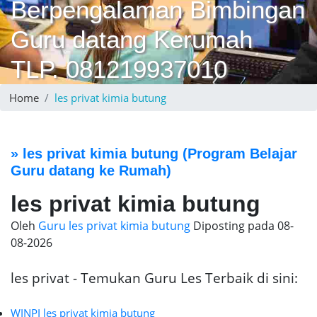
Berpengalaman Bimbingan
Guru datang Kerumah
TLP. 081219937010
Home
les privat kimia butung
»
les privat kimia butung
(Program Belajar
Guru datang ke Rumah)
les privat kimia butung
Oleh
Guru les privat kimia butung
Diposting pada
08-
08-2026
les privat - Temukan Guru Les Terbaik di sini:
WINPI les privat kimia butung