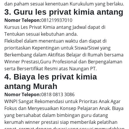
dan paham sesuai kenentuan Kurukulum yang berlaku.
3. Guru les privat kimia antang
Nomor Telepon:
081219937010
Kursus Les Privat Kimia antang Jadwal dapat di
Tentukan sesuai kebutuhan anda.
Fleksibel dalam menentuan waktu dan dapat di
prioritaskan Kepentingan untuk Siswa/Siswi yang
Berkembang dalam Aktifitas Belajar di Rumah bersama
Winner Prestasi,Guru Profesional dan Berpengalaman
serta Bersertifikat Resmi atas Naungan PT.
4. Biaya les privat kimia
antang Murah
Nomor Telepon:
0818 0813 3086
WINPI Sangat Rekomendasi untuk Prioritas Anak Agar
Fokus dan Menyesuaikan Konsep Pelajaran Anak. Biaya
yang bersahabat dalam bimbingan guru datang
kerumah winner prestasi siap memberilak pelatihan
cepat, cermat dengan durasi yang sesuai memudahkan