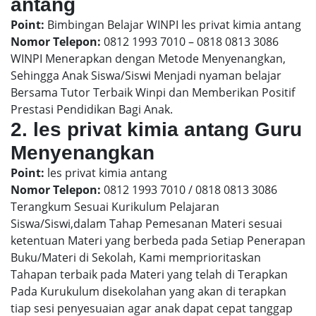
antang
Point:
Bimbingan Belajar WINPI les privat kimia antang
Nomor Telepon:
0812 1993 7010 – 0818 0813 3086
WINPI Menerapkan dengan Metode Menyenangkan,
Sehingga Anak Siswa/Siswi Menjadi nyaman belajar
Bersama Tutor Terbaik Winpi dan Memberikan Positif
Prestasi Pendidikan Bagi Anak.
2. les privat kimia antang Guru
Menyenangkan
Point:
les privat kimia antang
Nomor Telepon:
0812 1993 7010 / 0818 0813 3086
Terangkum Sesuai Kurikulum Pelajaran
Siswa/Siswi,dalam Tahap Pemesanan Materi sesuai
ketentuan Materi yang berbeda pada Setiap Penerapan
Buku/Materi di Sekolah, Kami memprioritaskan
Tahapan terbaik pada Materi yang telah di Terapkan
Pada Kurukulum disekolahan yang akan di terapkan
tiap sesi penyesuaian agar anak dapat cepat tanggap