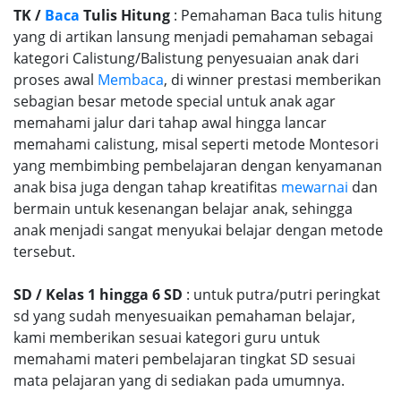
TK /
Baca
Tulis Hitung
: Pemahaman Baca tulis hitung
yang di artikan lansung menjadi pemahaman sebagai
kategori Calistung/Balistung penyesuaian anak dari
proses awal
Membaca
, di winner prestasi memberikan
sebagian besar metode special untuk anak agar
memahami jalur dari tahap awal hingga lancar
memahami calistung, misal seperti metode Montesori
yang membimbing pembelajaran dengan kenyamanan
anak bisa juga dengan tahap kreatifitas
mewarnai
dan
bermain untuk kesenangan belajar anak, sehingga
anak menjadi sangat menyukai belajar dengan metode
tersebut.
SD / Kelas 1 hingga 6 SD
: untuk putra/putri peringkat
sd yang sudah menyesuaikan pemahaman belajar,
kami memberikan sesuai kategori guru untuk
memahami materi pembelajaran tingkat SD sesuai
mata pelajaran yang di sediakan pada umumnya.