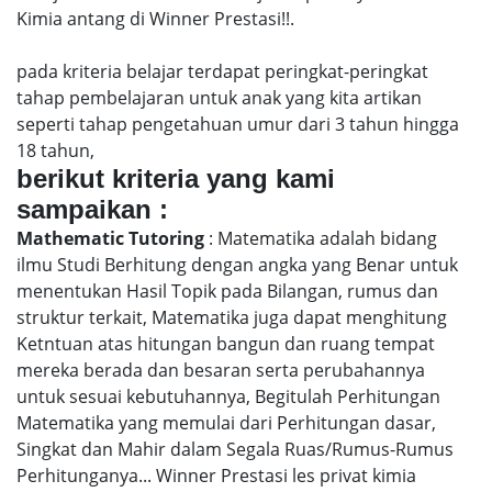
Kimia antang di Winner Prestasi!!.
pada kriteria belajar terdapat peringkat-peringkat
tahap pembelajaran untuk anak yang kita artikan
seperti tahap pengetahuan umur dari 3 tahun hingga
18 tahun,
berikut kriteria yang kami
sampaikan :
Mathematic Tutoring
: Matematika adalah bidang
ilmu Studi Berhitung dengan angka yang Benar untuk
menentukan Hasil Topik pada Bilangan, rumus dan
struktur terkait, Matematika juga dapat menghitung
Ketntuan atas hitungan bangun dan ruang tempat
mereka berada dan besaran serta perubahannya
untuk sesuai kebutuhannya, Begitulah Perhitungan
Matematika yang memulai dari Perhitungan dasar,
Singkat dan Mahir dalam Segala Ruas/Rumus-Rumus
Perhitunganya... Winner Prestasi les privat kimia