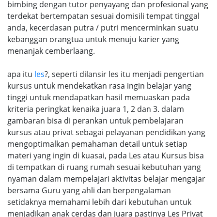
bimbing dengan tutor penyayang dan profesional yang
terdekat bertempatan sesuai domisili tempat tinggal
anda, kecerdasan putra / putri mencerminkan suatu
kebanggan orangtua untuk menuju karier yang
menanjak cemberlaang.
apa itu
les
?, seperti dilansir les itu menjadi pengertian
kursus untuk mendekatkan rasa ingin belajar yang
tinggi untuk mendapatkan hasil memuaskan pada
kriteria peringkat kenaika juara 1, 2 dan 3. dalam
gambaran bisa di perankan untuk pembelajaran
kursus atau privat sebagai pelayanan pendidikan yang
mengoptimalkan pemahaman detail untuk setiap
materi yang ingin di kuasai, pada Les atau Kursus bisa
di tempatkan di ruang rumah sesuai kebutuhan yang
nyaman dalam mempelajari aktivitas belajar mengajar
bersama Guru yang ahli dan berpengalaman
setidaknya memahami lebih dari kebutuhan untuk
menjadikan anak cerdas dan juara pastinya Les Privat