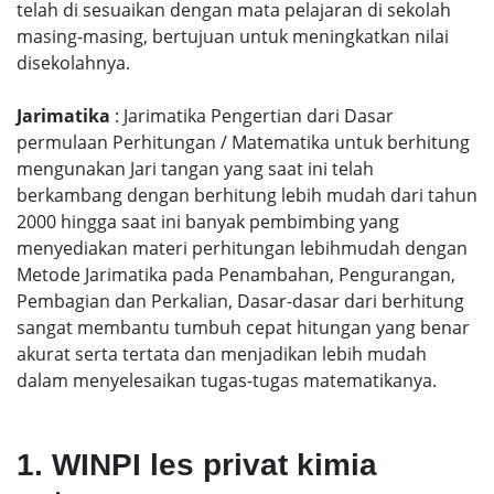
telah di sesuaikan dengan mata pelajaran di sekolah
masing-masing, bertujuan untuk meningkatkan nilai
disekolahnya.
Jarimatika
: Jarimatika Pengertian dari Dasar
permulaan Perhitungan / Matematika untuk berhitung
mengunakan Jari tangan yang saat ini telah
berkambang dengan berhitung lebih mudah dari tahun
2000 hingga saat ini banyak pembimbing yang
menyediakan materi perhitungan lebihmudah dengan
Metode Jarimatika pada Penambahan, Pengurangan,
Pembagian dan Perkalian, Dasar-dasar dari berhitung
sangat membantu tumbuh cepat hitungan yang benar
akurat serta tertata dan menjadikan lebih mudah
dalam menyelesaikan tugas-tugas matematikanya.
1. WINPI les privat kimia