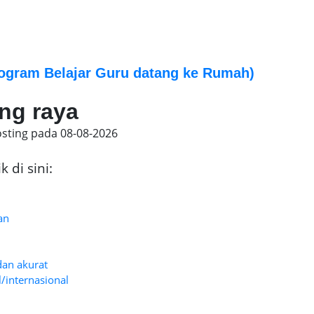
ogram Belajar Guru datang ke Rumah)
ang raya
osting pada
08-08-2026
 di sini:
an
 dan akurat
l/internasional