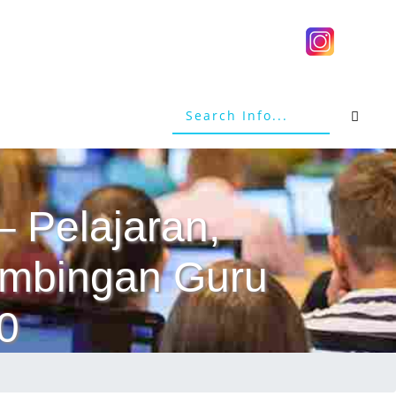
– Pelajaran,
Bimbingan Guru
0