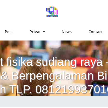
Post
Privat
News
Contact
t fisika sudiang raya 
ik & Berpengalaman 
h TLP. 08121993701