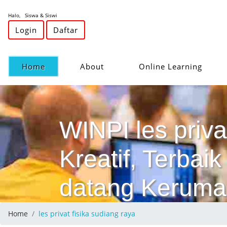
Halo, Siswa & Siswi
Login
Daftar
(current)
Home
About
Online Learning
WINPI les priva
Kreatif, Terba
datang Keruma
Home
les privat fisika sudiang raya