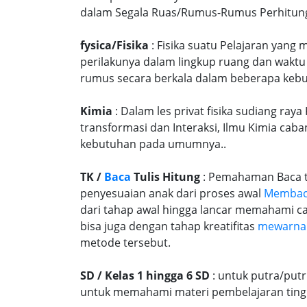
dalam Segala Ruas/Rumus-Rumus Perhitungany
fysica/Fisika
: Fisika suatu Pelajaran yang
perilakunya dalam lingkup ruang dan waktu
rumus secara berkala dalam beberapa kebu
Kimia
: Dalam les privat fisika sudiang ray
transformasi dan Interaksi, Ilmu Kimia caba
kebutuhan pada umumnya..
TK /
Baca
Tulis Hitung
: Pemahaman Baca tu
penyesuaian anak dari proses awal
Memba
dari tahap awal hingga lancar memahami c
bisa juga dengan tahap kreatifitas
mewarna
metode tersebut.
SD / Kelas 1 hingga 6 SD
: untuk putra/put
untuk memahami materi pembelajaran tingk