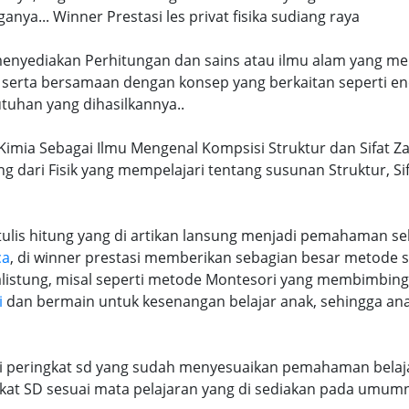
a... Winner Prestasi les privat fisika sudiang raya
 menyediakan Perhitungan dan sains atau ilmu alam yang me
 serta bersamaan dengan konsep yang berkaitan seperti en
tuhan yang dihasilkannya..
a Kimia Sebagai Ilmu Mengenal Kompsisi Struktur dan Sifat Z
ng dari Fisik yang mempelajari tentang susunan Struktur, S
lis hitung yang di artikan lansung menjadi pemahaman seb
ca
, di winner prestasi memberikan sebagian besar metode 
alistung, misal seperti metode Montesori yang membimbi
i
dan bermain untuk kesenangan belajar anak, sehingga an
ri peringkat sd yang sudah menyesuaikan pemahaman belaja
at SD sesuai mata pelajaran yang di sediakan pada umum