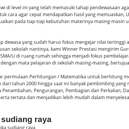
swi di level ini yang telah memasuki tahap pendewasaan ag
uk cara agar cepat mendapatkan hasil yang memuaskan, Un
uaikan pada tiap-tiap kebutuhan materinya masing-masin un
hap dewasa yang sudah harus fokus mengejar nilai terting
lusan sekolah nantinya, kami Winner Prestasi mengirim G
MA/U di ruang rumah sehingga menjadi fokus pembelajara
 dengan mata pelajaran di sekolah masing-masing, bertujua
sar permulaan Perhitungan / Matematika untuk berhitung me
dari tahun 2000 hingga saat ini banyak pembimbing yang
a Penambahan, Pengurangan, Pembagian dan Perkalian, Da
serta tertata dan menjadikan lebih mudah dalam menyelesa
a sudiang raya
sika sudiang raya