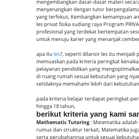
mengembangkan dasar-dasar materi secara 
menyenangkan dengan tutor berpengalaman
yang terfokus, Kembangkan kemampuan anak 
les privat fisika sudiang raya Program PR
profesional yang terdekat bertempatan ses
untuk menuju karier yang menanjak cember
apa itu
les
?, seperti dilansir les itu menja
memuaskan pada kriteria peringkat kenaika 
pelayanan pendidikan yang mengoptimalkan 
di ruang rumah sesuai kebutuhan yang nya
setidaknya memahami lebih dari kebutuhan u
pada kriteria belajar terdapat peringkat-p
hingga 18 tahun,
berikut kriteria yang kami s
Mathematic Tutoring
: Matematika adalah 
rumus dan struktur terkait, Matematika j
serta perubahannya untuk sesuai kebutuhan