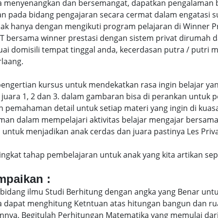
menyenangkan dan bersemangat, dapatkan pengalaman belaj
 pada bidang pengajaran secara cermat dalam engatasi 
hanya dengan mengikuti program pelajaran di Winner Pres
IVAT bersama winner prestasi dengan sistem privat dirumah
uai domisili tempat tinggal anda, kecerdasan putra / putr
laang.
di pengertian kursus untuk mendekatkan rasa ingin belajar y
juara 1, 2 dan 3. dalam gambaran bisa di perankan untuk p
pemahaman detail untuk setiap materi yang ingin di kuasai
man dalam mempelajari aktivitas belajar mengajar bersam
ntuk menjadikan anak cerdas dan juara pastinya Les Privat 
eringkat tahap pembelajaran untuk anak yang kita artikan s
ampaikan :
bidang ilmu Studi Berhitung dengan angka yang Benar untu
uga dapat menghitung Ketntuan atas hitungan bangun dan 
nya, Begitulah Perhitungan Matematika yang memulai dari