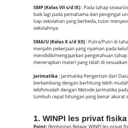
SMP (Kelas VII s/d IX)
: Pada tahap siswa/si
baik lagi pada pemahama dan pengingat unt
tiap sekolahan yang berbeda, tutor menyes
sekolahnya.
SMA/U (Kelas X s/d XII)
: Putra/Putri di ta
menjalin pekerjaan yang nyaman pada kelu
mendidik/mengajarkan pengetahuan tahap S
menerapkan materi yang telah di sesuaikan
Jarimatika
: Jarimatika Pengertian dari Da
berkambang dengan berhitung lebih mudah 
lebihmudah dengan Metode Jarimatika pad
tumbuh cepat hitungan yang benar akurat 
1. WINPI les privat fisik
Point:
Bimbingan Belajar WINPI les privat fi