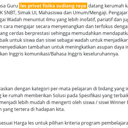
jasa Guru
les privat fisika sudiang raya
datang kerumah ka
TBK SNBT, Simak UI, Mahasiswa dan Umum/Mengaji. Pengajar 
i Wadah menuntut ilmu yang lebih inofatif, pariatif dan juga
gan cara mengajar secara menyenangkan dan terfokus denga
g cerdas berprestasi sehingga memudahkan mendapatkan n
aik untuk siswa dan siswi sebagai wadah untuk menjadikan
menyediakan tambahan untuk meningkatkan asupan daya int
an Inggris komunikasi/Bahasa Inggris keseluruhannya.
rdaskan dengan kategori per-mata pelajaran di bidang yang 
ng ke rumah memberikan Solusi pada Spesifikasi yang terb
njadi lebih mudah di mengerti oleh siswa / siswi Winner Pr
n yang tertera di hadapan kita.
ya sesuai Harga les untuk pilihan kriteria program pembelaja