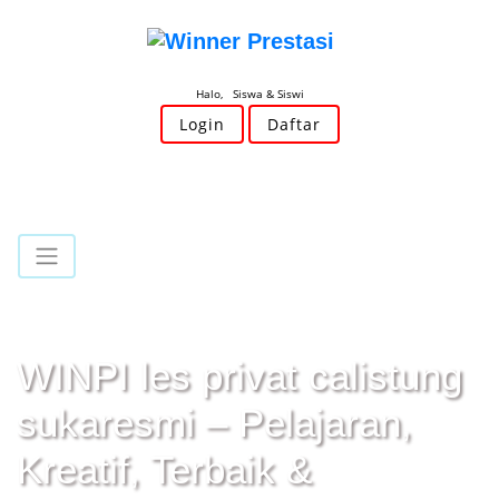
Halo, Siswa & Siswi
Login
Daftar
WINPI les privat calistung
sukaresmi – Pelajaran,
Kreatif, Terbaik &