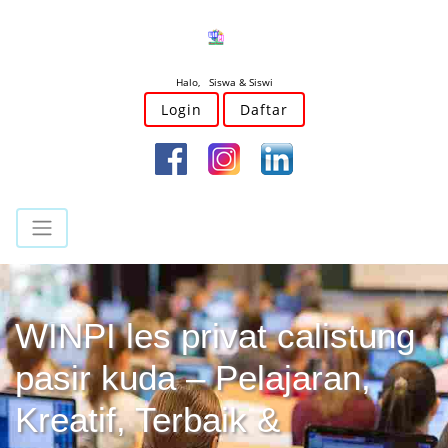
Halo, Siswa & Siswi
Login
Daftar
WINPI les privat calistung
pasir kuda – Pelajaran,
Kreatif, Terbaik &