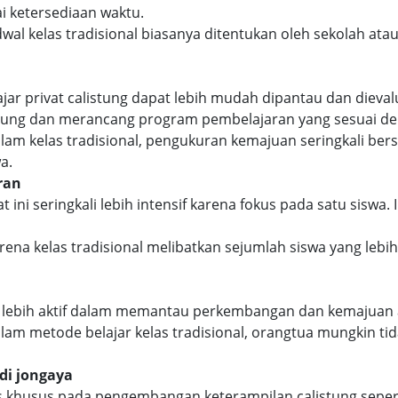
i ketersediaan waktu.
wal kelas tradisional biasanya ditentukan oleh sekolah ata
ar privat calistung dapat lebih mudah dipantau dan dievalu
sung dan merancang program pembelajaran yang sesuai de
am kelas tradisional, pengukuran kemajuan seringkali ber
a.
ran
at ini seringkali lebih intensif karena fokus pada satu sis
ena kelas tradisional melibatkan sejumlah siswa yang lebi
 lebih aktif dalam memantau perkembangan dan kemajuan an
am metode belajar kelas tradisional, orangtua mungkin ti
di jongaya
kus khusus pada pengembangan keterampilan calistung sepe