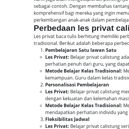
sebagai contoh. Dengan membahas tantanga
komprehensif bagi mereka yang ingin memah
perkembangan anak-anak dalam pembelaja
Perbedaan les privat ca
Les privat baca tulis berhitung memiliki p
tradisional. Berikut adalah beberapa perbed
Pembelajaran Satu lawan Satu
Les Privat:
Belajar privat calistung a
perhatian penuh dari guru, yang dapa
Metode Belajar Kelas Tradisional:
Met
kemampuan. Guru dalam kelas tradis
Personalisasi Pembelajaran
Les Privat:
Belajar privat calistung m
dengan kekuatan dan kelemahan masin
Metode Belajar Kelas Tradisional:
Me
mendapatkan perhatian individu yang s
Fleksibilitas Jadwal
Les Privat:
Belajar privat calistung se