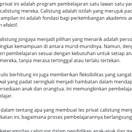
es privat ini adalah program pembelajaran satu lawan satu
listung mereka. Calistung adalah istilah yang merujuk pa
terampilan ini adalah fondasi bagi perkembangan akademis an
efektif.
listung jongaya menjadi pilihan yang menarik adalah person
ingkat kemampuan di antara murid-muridnya. Namun, dengan
i pembelajaran sesuai dengan kebutuhan untuk setiap an
 mereka, tanpa merasa tertinggal atau terlalu tertekan.
a tulis berhitung ini juga memberikan fleksibilitas yang san
dwal yang padat seringkali menjadi hambatan dalam mendap
tersediaan anak dan orangtua. Ini memungkinkan pembelaj
lajar.
bih dalam tentang apa yang membuat les privat calistung men
dekatan ini, bagaimana proses pembelajarannya berlangsun
 keterampilan calistung dalam pendidikan anak-anak dan m