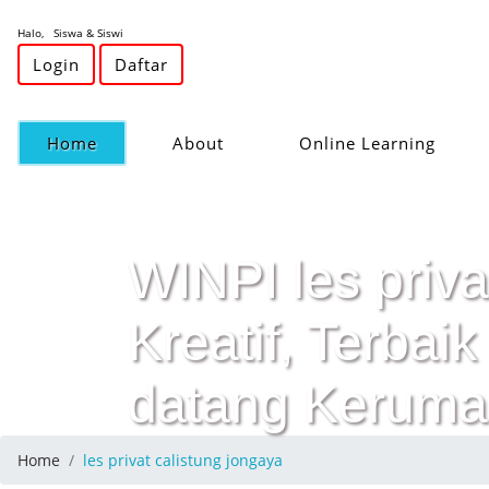
Halo, Siswa & Siswi
Login
Daftar
(current)
Home
About
Online Learning
WINPI les priva
Kreatif, Terba
datang Keruma
Home
les privat calistung jongaya