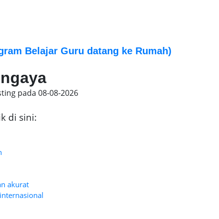
gram Belajar Guru datang ke Rumah)
jongaya
sting pada
08-08-2026
 di sini:
n
an akurat
internasional