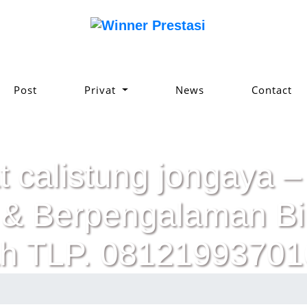
Post
Privat
News
Contact
t calistung jongaya –
ik & Berpengalaman 
h TLP. 08121993701