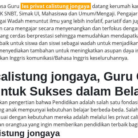
jasa Guru
les privat calistung jongaya
datang kerumah kam
TBK SNBT, Simak UI, Mahasiswa dan Umum/Mengaji. Pengajar 
i Wadah menuntut ilmu yang lebih inofatif, pariatif dan juga
gan cara mengajar secara menyenangkan dan terfokus denga
g cerdas berprestasi sehingga memudahkan mendapatkan n
aik untuk siswa dan siswi sebagai wadah untuk menjadikan
menyediakan tambahan untuk meningkatkan asupan daya int
an Inggris komunikasi/Bahasa Inggris keseluruhannya.
calistung jongaya, Guru
untuk Sukses dalam Bela
gkan pengertian bahwa Pendidikan adalah salah satu fond
ing anak mempunyai kebutuhan belajar berbeda-beda. Sala
ai dengan kebutuhan mereka adalah melalui les privat cali
an orangtua yang ingin memberikan pendidikan terbaik bag
listung jongaya