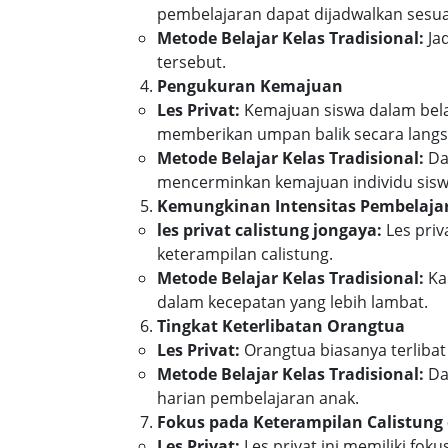
pembelajaran dapat dijadwalkan sesua
Metode Belajar Kelas Tradisional:
Jad
tersebut.
Pengukuran Kemajuan
Les Privat:
Kemajuan siswa dalam belaj
memberikan umpan balik secara lang
Metode Belajar Kelas Tradisional:
Dal
mencerminkan kemajuan individu sisw
Kemungkinan Intensitas Pembelaja
les privat calistung jongaya:
Les priv
keterampilan calistung.
Metode Belajar Kelas Tradisional:
Kar
dalam kecepatan yang lebih lambat.
Tingkat Keterlibatan Orangtua
Les Privat:
Orangtua biasanya terlibat
Metode Belajar Kelas Tradisional:
Dal
harian pembelajaran anak.
Fokus pada Keterampilan Calistung 
Les Privat:
Les privat ini memiliki fo