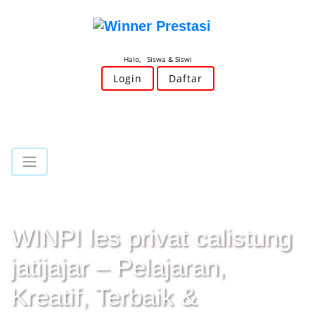
Halo, Siswa & Siswi
Login
Daftar
WINPI les privat calistung
jatijajar – Pelajaran,
Kreatif, Terbaik &