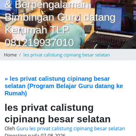
& Berpengalaman
Bimbingan Guru datang
Kerumah TLP.
081219937010
Home
les privat calistung cipinang besar selatan
»
les privat calistung cipinang besar
selatan
(Program Belajar Guru datang ke
Rumah)
les privat calistung
cipinang besar selatan
Oleh
Guru les privat calistung cipinang besar selatan
Diposting pada
07-08-2026