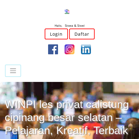
Halo, Siswa & Siswi
Login
Daftar
WINPI les privat calistung
cipinang besar selatan –
Pelajaran, Kreatif, Terbaik