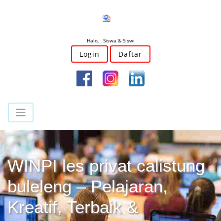
Halo, Siswa & Siswi
Login
Daftar
WINPI les privat calistung
buleleng – Pelajaran,
Kreatif, Terbaik &