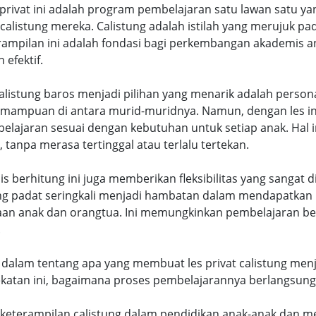
es privat ini adalah program pembelajaran satu lawan satu
listung mereka. Calistung adalah istilah yang merujuk pa
terampilan ini adalah fondasi bagi perkembangan akademis an
efektif.
alistung baros menjadi pilihan yang menarik adalah persona
emampuan di antara murid-muridnya. Namun, dengan les in
lajaran sesuai dengan kebutuhan untuk setiap anak. Hal 
 tanpa merasa tertinggal atau terlalu tertekan.
ulis berhitung ini juga memberikan fleksibilitas yang sanga
ng padat seringkali menjadi hambatan dalam mendapatkan 
iaan anak dan orangtua. Ini memungkinkan pembelajaran b
.
bih dalam tentang apa yang membuat les privat calistung men
dekatan ini, bagaimana proses pembelajarannya berlangsun
 keterampilan calistung dalam pendidikan anak-anak dan m