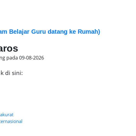
am Belajar Guru datang ke Rumah)
aros
ing pada
09-08-2026
 di sini:
 akurat
ternasional