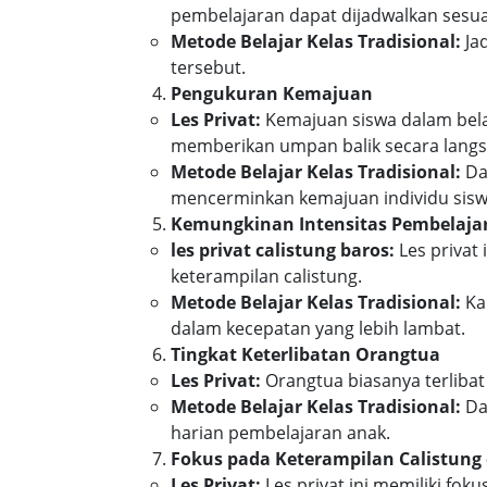
pembelajaran dapat dijadwalkan sesua
Metode Belajar Kelas Tradisional:
Jad
tersebut.
Pengukuran Kemajuan
Les Privat:
Kemajuan siswa dalam belaj
memberikan umpan balik secara lang
Metode Belajar Kelas Tradisional:
Dal
mencerminkan kemajuan individu sisw
Kemungkinan Intensitas Pembelaja
les privat calistung baros:
Les privat 
keterampilan calistung.
Metode Belajar Kelas Tradisional:
Kar
dalam kecepatan yang lebih lambat.
Tingkat Keterlibatan Orangtua
Les Privat:
Orangtua biasanya terlibat
Metode Belajar Kelas Tradisional:
Dal
harian pembelajaran anak.
Fokus pada Keterampilan Calistung 
Les Privat:
Les privat ini memiliki fo