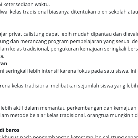
i ketersediaan waktu.
wal kelas tradisional biasanya ditentukan oleh sekolah ata
ar privat calistung dapat lebih mudah dipantau dan dievalu
sung dan merancang program pembelajaran yang sesuai de
am kelas tradisional, pengukuran kemajuan seringkali ber
a.
ran
ini seringkali lebih intensif karena fokus pada satu siswa
ena kelas tradisional melibatkan sejumlah siswa yang lebi
 lebih aktif dalam memantau perkembangan dan kemajuan an
am metode belajar kelas tradisional, orangtua mungkin ti
di baros
kus khusus pada pengembangan keterampilan calistung sepe