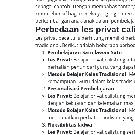
sebagai contoh. Dengan membahas tantanga
komprehensif bagi mereka yang ingin memah
perkembangan anak-anak dalam pembelaja
Perbedaan les privat ca
Les privat baca tulis berhitung memiliki p
tradisional. Berikut adalah beberapa perbed
Pembelajaran Satu lawan Satu
Les Privat:
Belajar privat calistung a
perhatian penuh dari guru, yang dapa
Metode Belajar Kelas Tradisional:
Met
kemampuan. Guru dalam kelas tradis
Personalisasi Pembelajaran
Les Privat:
Belajar privat calistung m
dengan kekuatan dan kelemahan masin
Metode Belajar Kelas Tradisional:
Me
mendapatkan perhatian individu yang s
Fleksibilitas Jadwal
Les Privat:
Belajar privat calistung se