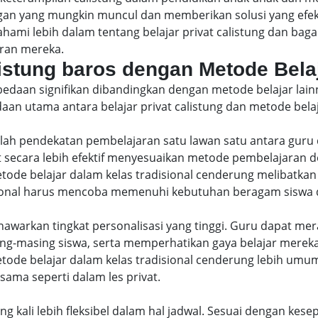
n yang mungkin muncul dan memberikan solusi yang efekti
ami lebih dalam tentang belajar privat calistung dan bag
ran mereka.
listung baros dengan Metode Bela
erbedaan signifikan dibandingkan dengan metode belajar lai
aan utama antara belajar privat calistung dan metode belaja
dalah pendekatan pembelajaran satu lawan satu antara guru 
t secara lebih efektif menyesuaikan metode pembelajaran d
ode belajar dalam kelas tradisional cenderung melibatkan
ional harus mencoba memenuhi kebutuhan beragam siswa d
enawarkan tingkat personalisasi yang tinggi. Guru dapat m
g-masing siswa, serta memperhatikan gaya belajar mereka
tode belajar dalam kelas tradisional cenderung lebih umu
ama seperti dalam les privat.
ring kali lebih fleksibel dalam hal jadwal. Sesuai dengan kes