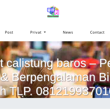
Post
Privat
News
Contact
t calistung baros – P
ik & Berpengalaman 
h TLP. 08121993701