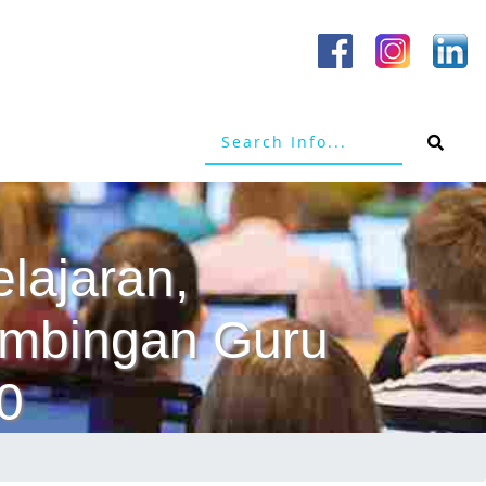
elajaran,
Bimbingan Guru
0