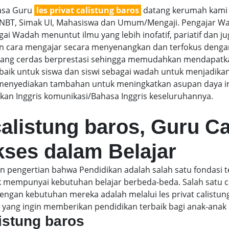
jasa Guru
les privat calistung baros
datang kerumah kami m
SNBT, Simak UI, Mahasiswa dan Umum/Mengaji. Pengajar Wan
i Wadah menuntut ilmu yang lebih inofatif, pariatif dan juga
gan cara mengajar secara menyenangkan dan terfokus denga
g cerdas berprestasi sehingga memudahkan mendapatkan n
aik untuk siswa dan siswi sebagai wadah untuk menjadikan
menyediakan tambahan untuk meningkatkan asupan daya int
an Inggris komunikasi/Bahasa Inggris keseluruhannya.
calistung baros, Guru C
kses dalam Belajar
kan pengertian bahwa Pendidikan adalah salah satu fondas
ak mempunyai kebutuhan belajar berbeda-beda. Salah satu
ngan kebutuhan mereka adalah melalui les privat calistun
 yang ingin memberikan pendidikan terbaik bagi anak-anak
listung baros