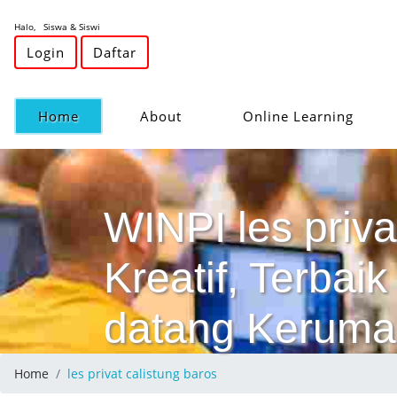
Halo, Siswa & Siswi
Login
Daftar
(current)
Home
About
Online Learning
WINPI les priva
Kreatif, Terba
datang Keruma
Home
les privat calistung baros