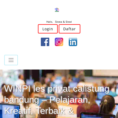
Halo, Siswa & Siswi
Login
Daftar
WINPI les privat calistung
bandung – Pelajaran,
Kreatif, Terbaik &