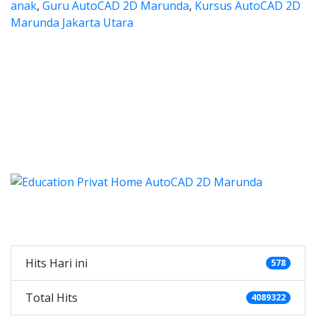
anak
,
Guru AutoCAD 2D Marunda
,
Kursus AutoCAD 2D
Marunda Jakarta Utara
 les autocad, harga les autocad,
es autocad, harga les autocad, les privat au
 les autocad, harga les auto
les autocad, harga les autocad, les 
 autocad, harga kursus autocad 2d, kursus autocad 2d M
Categories
Hits Hari ini
578
Total Hits
4089322