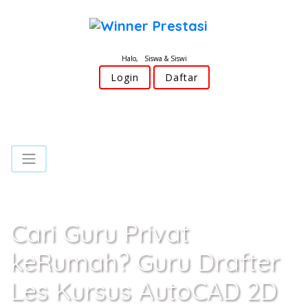
Halo, Siswa & Siswi
Login
Daftar
Cari Guru Privat
keRumah? Guru Drafter
Les Kursus AutoCAD 2D